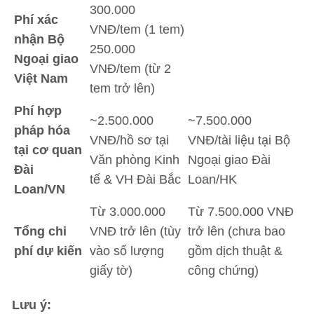
300.000
Phí xác
VNĐ/tem (1 tem)
nhận Bộ
250.000
Ngoại giao
VNĐ/tem (từ 2
Việt Nam
tem trở lên)
Phí hợp
~2.500.000
~7.500.000
pháp hóa
VNĐ/hồ sơ tại
VNĐ/tài liệu tại Bộ
tại cơ quan
Văn phòng Kinh
Ngoại giao Đài
Đài
tế & VH Đài Bắc
Loan/HK
Loan/VN
Từ 3.000.000
Từ 7.500.000 VNĐ
Tổng chi
VNĐ trở lên (tùy
trở lên (chưa bao
phí dự kiến
vào số lượng
gồm dịch thuật &
giấy tờ)
công chứng)
Lưu ý: