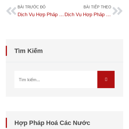
BÀI TRƯỚC ĐÓ
BÀI TIẾP THEO
Dịch Vụ Hợp Pháp Hóa Lãnh Sự Giấy Xác Nhận Cư Trú Úc Trọn Gói Nhanh Chóng
Dịch Vụ Hợp Pháp Hóa Lãnh Sự Giấy Đăng Ký Kết Hôn Thái Lan Uy Tín
Tìm Kiếm
Hợp Pháp Hoá Các Nước