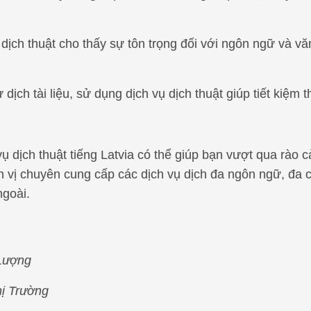
dịch thuật cho thấy sự tôn trọng đối với ngôn ngữ và vă
 dịch tài liệu, sử dụng dịch vụ dịch thuật giúp tiết kiệm 
vụ dịch thuật tiếng Latvia có thể giúp bạn vượt qua rào
 vị chuyên cung cấp các dịch vụ dịch đa ngôn ngữ, đa 
ngoài.
Lượng
ị Trường