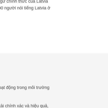
ngữ chính thức của Latvia
0 người nói tiếng Latvia ở
hoạt động trong môi trường
ải chính xác và hiệu quả,