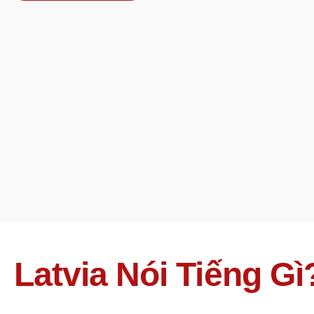
Latvia Nói Tiếng Gì