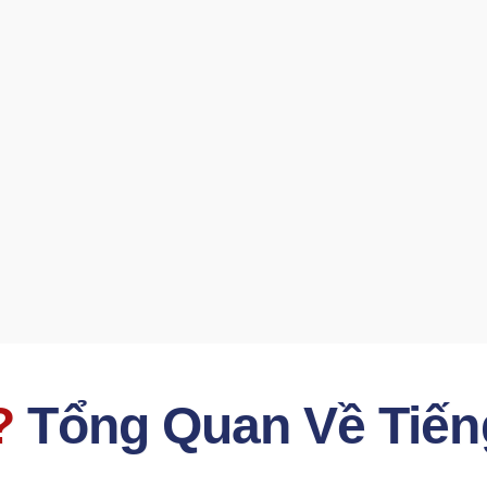
?
Tổng Quan Về Tiếng