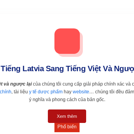
 Tiếng Latvia Sang Tiếng Việt Và Ngượ
ệt và ngược lại
của chúng tôi cung cấp giải pháp chính xác và 
 chính
, tài liệu
y tế dược phẩm
hay
website
… chúng tôi đều đảm
ý nghĩa và phong cách của bản gốc.
Xem thêm
Phổ biến