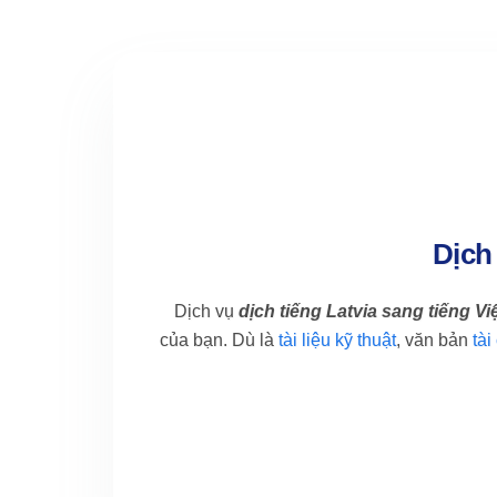
Dịch
Dịch vụ
dịch tiếng Latvia sang tiếng Vi
của bạn. Dù là
tài liệu kỹ thuật
, văn bản
tài