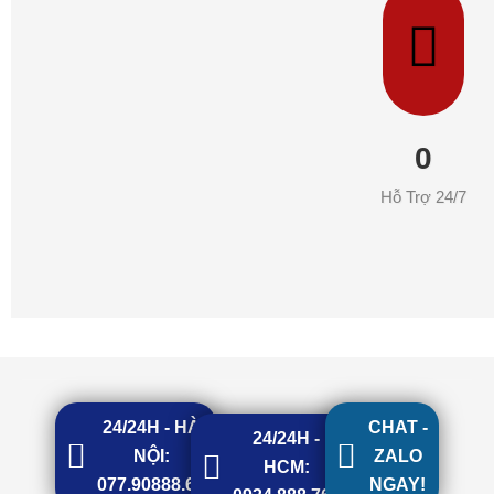
0
Hỗ Trợ 24/7
24/24H - HÀ
CHAT -
24/24H -
NỘI:
ZALO
HCM:
077.90888.68
NGAY!