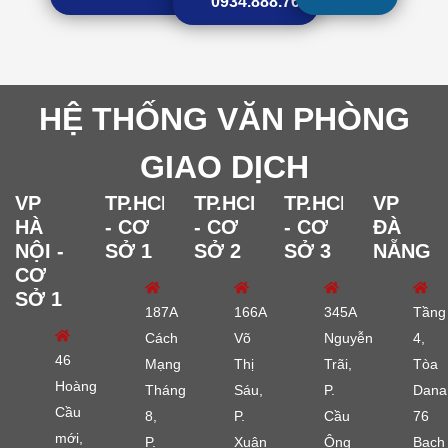
0934.888.768
HỆ THỐNG VĂN PHÒNG
GIAO DỊCH
VP
TP.HCM
TP.HCM
TP.HCM
VP
HÀ
- CƠ
- CƠ
- CƠ
ĐÀ
NỘI -
SỞ 1
SỞ 2
SỞ 3
NẴNG
CƠ
SỞ 1
187A
166A
345A
Tầng
Cách
Võ
Nguyễn
4,
46
Mạng
Thị
Trãi,
Tòa
Hoàng
Tháng
Sáu,
P.
Dana
Cầu
8,
P.
Cầu
76
mới,
P.
Xuân
Ông
Bạch