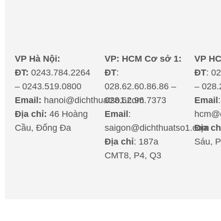
VP Hà Nội:
VP: HCM Cơ sở 1:
VP HC
ĐT:
0243.784.2264
ĐT
:
ĐT
: 0
– 0243.519.0800
028.62.60.86.86 –
– 028.
Email:
hanoi@dichthuatso1.com
028.62.96.7373
Email
:
Địa chỉ:
46 Hoàng
Email
:
hcm@d
Cầu, Đống Đa
saigon@dichthuatso1.com
Địa ch
Địa chỉ
: 187a
Sáu, P
CMT8, P4, Q3