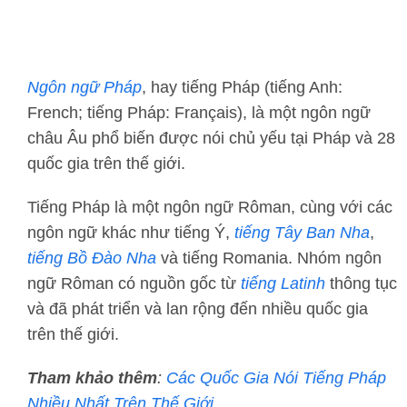
Ngôn ngữ Pháp
, hay tiếng Pháp (tiếng Anh:
French; tiếng Pháp: Français), là một ngôn ngữ
châu Âu phổ biến được nói chủ yếu tại Pháp và 28
quốc gia trên thế giới.
Tiếng Pháp là một ngôn ngữ Rôman, cùng với các
ngôn ngữ khác như tiếng Ý,
tiếng Tây Ban Nha
,
tiếng Bồ Đào Nha
và tiếng Romania. Nhóm ngôn
ngữ Rôman có nguồn gốc từ
tiếng Latinh
thông tục
và đã phát triển và lan rộng đến nhiều quốc gia
trên thế giới.
Tham khảo thêm
:
Các Quốc Gia Nói Tiếng Pháp
Nhiều Nhất Trên Thế Giới