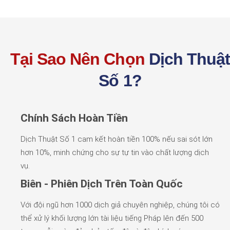
Tại Sao Nên Chọn
Dịch Thuậ
Số 1?
Chính Sách Hoàn Tiền
Dịch Thuật Số 1 cam kết hoàn tiền 100% nếu sai sót lớn
hơn 10%, minh chứng cho sự tự tin vào chất lượng dịch
vụ.
Biên - Phiên Dịch Trên Toàn Quốc
Với đội ngũ hơn 1000 dịch giả chuyên nghiệp, chúng tôi có
thể xử lý khối lượng lớn tài liệu tiếng Pháp lên đến 500