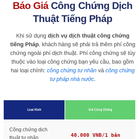
Báo Giá
Công Chứng Dịch
Thuật Tiếng Pháp
Khi sử dụng
dịch vụ dịch thuật công chứng
tiếng Pháp
, khách hàng sẽ phải trả thêm phí công
chứng ngoài phí dịch thuật. Phí công chứng sẽ tùy
thuộc vào loại công chứng bạn yêu cầu, bao gồm
hai loại chính:
công chứng tư nhân
và
công chứng
tư pháp nhà nước
.
Loại Hình
Giá Công Chứng
Công chứng dịch
40.000 VNĐ/1 bản
thuật tư nhân