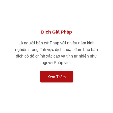
Dịch Giả Pháp
Là người bản xứ Pháp với nhiều năm kinh
nghiệm trong lĩnh vực dịch thuật, đảm bảo bản
dịch có độ chính xác cao và tính tự nhiên như
người Pháp viết.
Xem Thêm