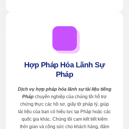
Hợp Pháp Hóa Lãnh Sự
Pháp
Dịch vụ hợp pháp hóa lãnh sự tài liệu tiếng
Pháp
chuyên nghiệp của chúng tôi hỗ trợ
chứng thực các hồ sơ, giấy tờ pháp lý, giúp
tài liệu của bạn có hiệu lực tại Pháp hoặc các
quốc gia khác. Chúng tôi cam kết tiết kiệm
thời gian và công sức cho khách hàng, đảm