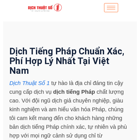
Dịch Tiếng Pháp Chuẩn Xác,
Phí Hợp Lý Nhất Tại Việt
Nam
Dịch Thuật Số 1
tự hào là địa chỉ đáng tin cậy
cung cấp dịch vụ
dịch tiếng Pháp
chất lượng
cao. Với đội ngũ dịch giả chuyên nghiệp, giàu
kinh nghiệm và am hiểu văn hóa Pháp, chúng
tôi cam kết mang đến cho khách hàng những
bản dịch tiếng Pháp chính xác, tự nhiên và phù
hợp với mọi ngữ cảnh sử dụng
chỉ từ