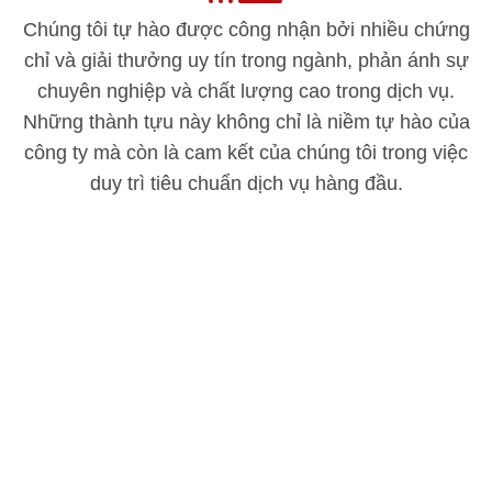
Chúng tôi tự hào được công nhận bởi nhiều chứng
chỉ và giải thưởng uy tín trong ngành, phản ánh sự
chuyên nghiệp và chất lượng cao trong dịch vụ.
Những thành tựu này không chỉ là niềm tự hào của
công ty mà còn là cam kết của chúng tôi trong việc
duy trì tiêu chuẩn dịch vụ hàng đầu.