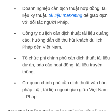
Doanh nghiệp cần dịch thuật hợp đồng, tài
liệu kỹ thuật,
tài liệu marketing
để giao dịch
với đối tác người Pháp.
Công ty du lịch cần dịch thuật tài liệu quảng
cáo, hướng dẫn để thu hút khách du lịch
Pháp đến Việt Nam.
Tổ chức phi chính phủ cần dịch thuật tài liệu
dự án, báo cáo hoạt động, tài liệu truyền
thông.
Cơ quan chính phủ cần dịch thuật văn bản
pháp luật, tài liệu ngoại giao giữa Việt Nam
– Pháp.