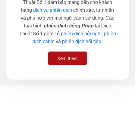
Thuật Số 1 đảm bảo mang đến cho khách
hàng
dịch vụ phiên dịch
chính xác, tự nhiên
và phù hợp với mọi ngữ cảnh sử dụng. Các
loại hình
phiên dịch tiếng Pháp
tại Dịch
Thuật Số 1 gồm có
phiên dịch hội nghị
,
phiên
dịch cabin
và
phiên dịch nối tiếp
.
Xem thêm