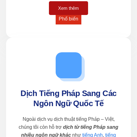
Xem thêm
Phổ biến
Dịch Tiếng Pháp Sang Các
Ngôn Ngữ Quốc Tế
Ngoài dịch vụ dịch thuật tiếng Pháp – Việt,
chúng tôi còn hỗ trợ
dịch từ tiếng Pháp sang
nhiều ngôn ngữ khác
như
tiếng Anh
,
tiếng