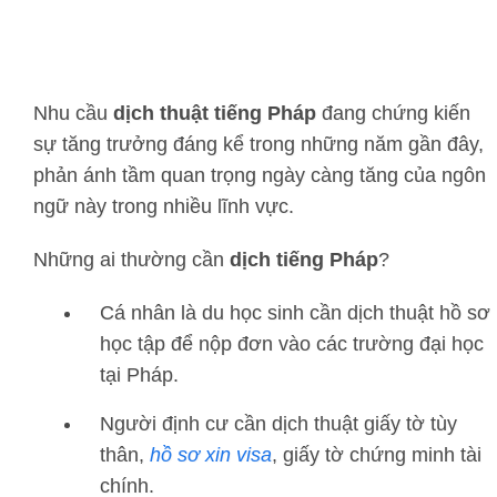
Nhu cầu
dịch thuật tiếng Pháp
đang chứng kiến
sự tăng trưởng đáng kể trong những năm gần đây,
phản ánh tầm quan trọng ngày càng tăng của ngôn
ngữ này trong nhiều lĩnh vực.
Những ai thường cần
dịch tiếng Pháp
?
Cá nhân là du học sinh cần dịch thuật hồ sơ
học tập để nộp đơn vào các trường đại học
tại Pháp.
Người định cư cần dịch thuật giấy tờ tùy
thân,
hồ sơ xin visa
, giấy tờ chứng minh tài
chính.