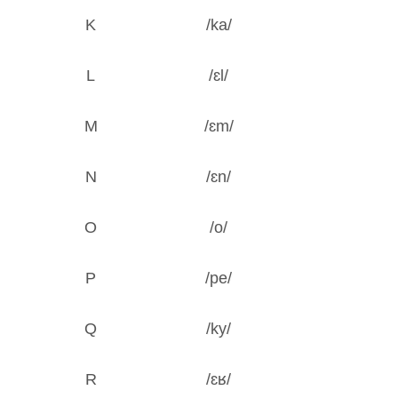
K
/ka/
L
/ɛl/
M
/ɛm/
N
/ɛn/
O
/o/
P
/pe/
Q
/ky/
R
/ɛʁ/