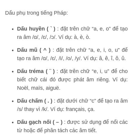
Dấu phụ trong tiếng Pháp:
Dấu huyền ( ` )
: đặt trên chữ “a, e, o” để tạo
ra âm /ɑ/, /ɛ/, /ɔ/. Ví dụ: à, è, ò.
Dấu mũ ( ^ )
: đặt trên chữ “a, e, i, o, u” để
tạo ra âm /ɑ/, /ɛ/, /i/, /o/, /y/. Ví dụ: â, ê, î, ô, û.
Dấu tréma ( ¨ )
: đặt trên chữ “e, i, u” để cho
biết chữ cái đó được phát âm riêng. Ví dụ:
Noël, maïs, aiguë.
Dấu chấm ( . )
: đặt dưới chữ “c” để tạo ra âm
/s/ thay vì /k/. Ví dụ: français, ça.
Dấu gạch nối ( – )
: được sử dụng để nối các
từ hoặc để phân tách các âm tiết.