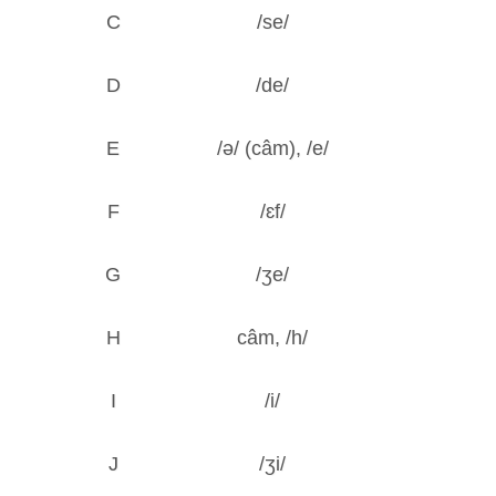
C
/se/
D
/de/
E
/ə/ (câm), /e/
F
/ɛf/
G
/ʒe/
H
câm, /h/
I
/i/
J
/ʒi/