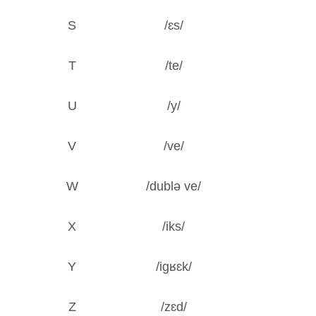
S
/ɛs/
T
/te/
U
/y/
V
/ve/
W
/dublə ve/
X
/iks/
Y
/iɡʁɛk/
Z
/zɛd/