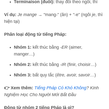
Terminaison (đuôi):
thay đổi theo ngôi, thì
Ví dụ:
Je mange
→ "mang-” (ăn) + "-e” (ngôi
je
, thì
hiện tại)
Phân loại động từ tiếng Pháp:
Nhóm 1:
kết thúc bằng
-ER
(aimer,
manger…)
Nhóm 2:
kết thúc bằng
-IR
(finir, choisir…)
Nhóm 3:
bất quy tắc (
être, avoir, savoir…
)
👉 Xem thêm:
Tiếng Pháp Có Khó Không
? Kinh
Nghiệm Học Cho Người Mới Bắt Đầu
Động từ nhóm 2 tiếng Pháp là gì?