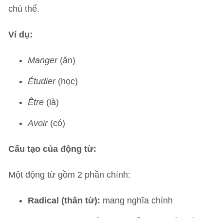
chủ thể.
Ví dụ:
Manger
(ăn)
Étudier
(học)
Être
(là)
Avoir
(có)
Cấu tạo của động từ:
Một động từ gồm 2 phần chính:
Radical (thân từ):
mang nghĩa chính