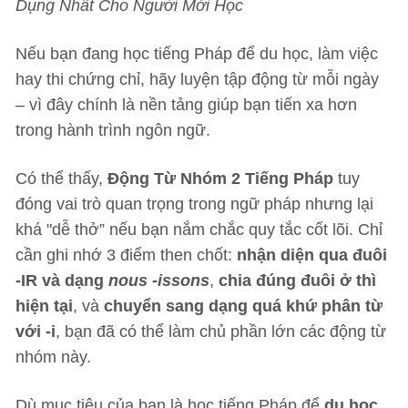
Dụng Nhất Cho Người Mới Học
Nếu bạn đang học tiếng Pháp để du học, làm việc
hay thi chứng chỉ, hãy luyện tập động từ mỗi ngày
– vì đây chính là nền tảng giúp bạn tiến xa hơn
trong hành trình ngôn ngữ.
Có thể thấy,
Động Từ Nhóm 2 Tiếng Pháp
tuy
đóng vai trò quan trọng trong ngữ pháp nhưng lại
khá "dễ thở” nếu bạn nắm chắc quy tắc cốt lõi. Chỉ
cần ghi nhớ 3 điểm then chốt:
nhận diện qua đuôi
-IR và dạng
nous -issons
,
chia đúng đuôi ở thì
hiện tại
, và
chuyển sang dạng quá khứ phân từ
với -i
, bạn đã có thể làm chủ phần lớn các động từ
nhóm này.
Dù mục tiêu của bạn là học tiếng Pháp để
du học,