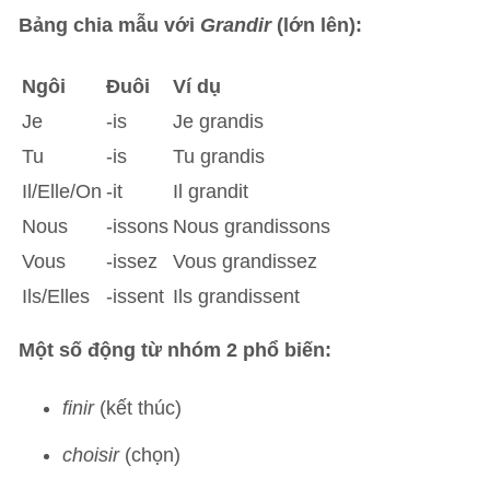
Bảng chia mẫu với
Grandir
(lớn lên):
Ngôi
Đuôi
Ví dụ
Je
-is
Je grandis
Tu
-is
Tu grandis
Il/Elle/On
-it
Il grandit
Nous
-issons
Nous grandissons
Vous
-issez
Vous grandissez
Ils/Elles
-issent
Ils grandissent
Một số động từ nhóm 2 phổ biến:
finir
(kết thúc)
choisir
(chọn)