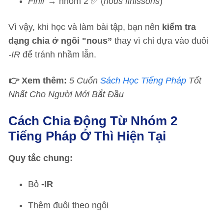
Finir
→ nhóm 2 ✅ (
nous finissons
)
Vì vậy, khi học và làm bài tập, bạn nên
kiểm tra
dạng chia ở ngôi "nous”
thay vì chỉ dựa vào đuôi
-IR
để tránh nhầm lẫn.
👉 Xem thêm:
5 Cuốn
Sách Học Tiếng Pháp
Tốt
Nhất Cho Người Mới Bắt Đầu
Cách Chia Động Từ Nhóm 2
Tiếng Pháp Ở Thì Hiện Tại
Quy tắc chung:
Bỏ
-IR
Thêm đuôi theo ngôi