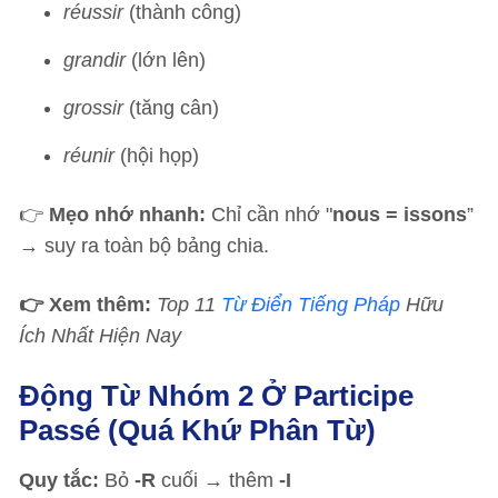
réussir
(thành công)
grandir
(lớn lên)
grossir
(tăng cân)
réunir
(hội họp)
👉
Mẹo nhớ nhanh:
Chỉ cần nhớ "
nous = issons
”
→ suy ra toàn bộ bảng chia.
👉 Xem thêm:
Top 11
Từ Điển Tiếng Pháp
Hữu
Ích Nhất Hiện Nay
Động Từ Nhóm 2 Ở Participe
Passé (Quá Khứ Phân Từ)
Quy tắc:
Bỏ
-R
cuối → thêm
-I