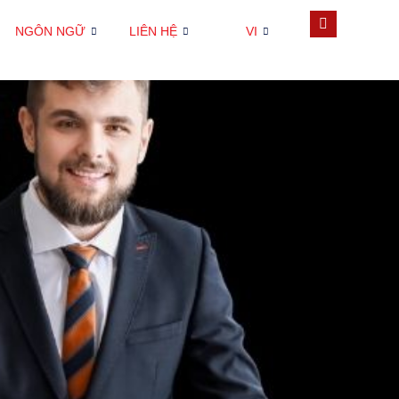
NGÔN NGỮ
LIÊN HỆ
VI