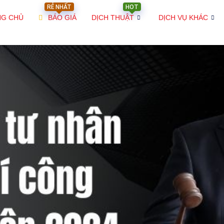
RẺ NHẤT
HOT
NG CHỦ
BÁO GIÁ
DỊCH THUẬT
DỊCH VỤ KHÁC