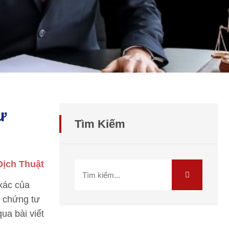
ư
Tìm Kiếm
Dịch Thuật
 xác của
g chứng tư
qua bài viết