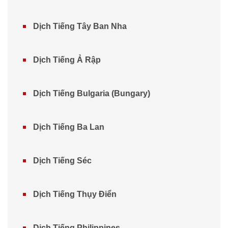
Dịch Tiếng Tây Ban Nha
Dịch Tiếng Ả Rập
Dịch Tiếng Bulgaria (Bungary)
Dịch Tiếng Ba Lan
Dịch Tiếng Séc
Dịch Tiếng Thụy Điển
Dịch Tiếng Philippines