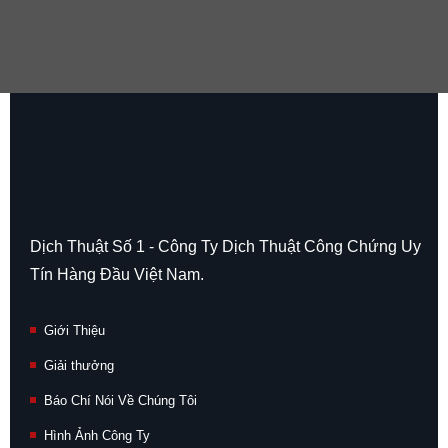
Dịch Thuật Số 1 - Công Ty Dịch Thuật Công Chứng Uy
Tín Hàng Đầu Việt Nam.
Giới Thiệu
Giải thưởng
Báo Chí Nói Về Chúng Tôi
Hình Ảnh Công Ty