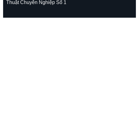
Thuật Chuyên Nghiệp Số 1