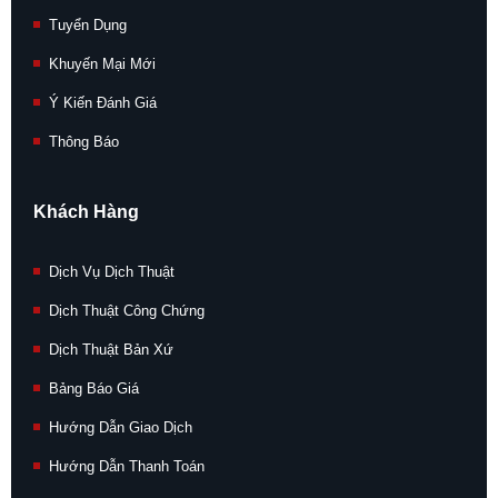
Tuyển Dụng
Khuyến Mại Mới
Ý Kiến Đánh Giá
Thông Báo
Khách Hàng
Dịch Vụ Dịch Thuật
Dịch Thuật Công Chứng
Dịch Thuật Bản Xứ
Bảng Báo Giá
Hướng Dẫn Giao Dịch
Hướng Dẫn Thanh Toán