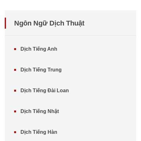
Ngôn Ngữ Dịch Thuật
Dịch Tiếng Anh
Dịch Tiếng Trung
Dịch Tiếng Đài Loan
Dịch Tiếng Nhật
Dịch Tiếng Hàn