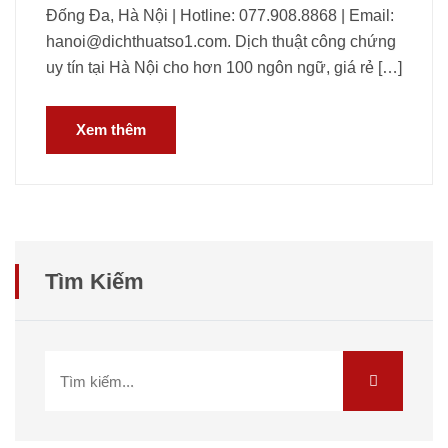
Đống Đa, Hà Nội | Hotline: 077.908.8868 | Email:
hanoi@dichthuatso1.com. Dịch thuật công chứng
uy tín tại Hà Nội cho hơn 100 ngôn ngữ, giá rẻ […]
Xem thêm
Tìm Kiếm