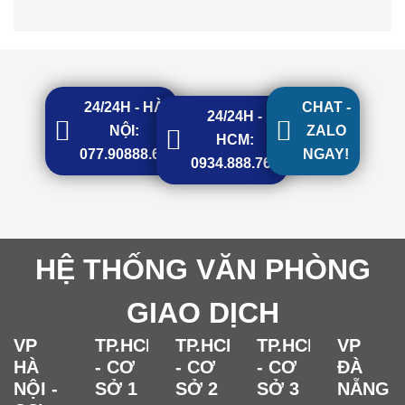
24/24H - HÀ
CHAT -
24/24H -
NỘI:
ZALO
HCM:
077.90888.68
NGAY!
0934.888.768
HỆ THỐNG VĂN PHÒNG
GIAO DỊCH
VP
TP.HCM
TP.HCM
TP.HCM
VP
HÀ
- CƠ
- CƠ
- CƠ
ĐÀ
NỘI -
SỞ 1
SỞ 2
SỞ 3
NẴNG