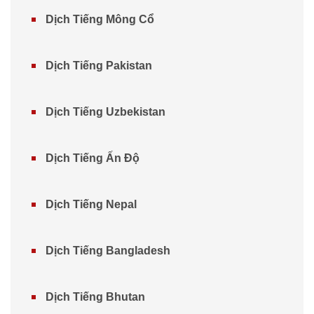
Dịch Tiếng Mông Cổ
Dịch Tiếng Pakistan
Dịch Tiếng Uzbekistan
Dịch Tiếng Ấn Độ
Dịch Tiếng Nepal
Dịch Tiếng Bangladesh
Dịch Tiếng Bhutan