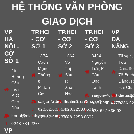
HỆ THỐNG VĂN PHÒNG
GIAO DỊCH
VP
TP.HCM
TP.HCM
TP.HCM
VP
HÀ
- CƠ
- CƠ
- CƠ
ĐÀ
NỘI -
SỞ 1
SỞ 2
SỞ 3
NẴNG
CƠ
187A
166A
345A
Tầng 4,
SỞ 1
Cách
Võ
Nguyễn
Tòa
Mạng
Thị
Trãi, P.
DanaBo
46
Tháng
Sáu,
Cầu
76 Bạch
Hoàng
8,
P.
Ông
Đằng, P
Cầu
P. Bàn
Xuân
Lãnh
Hải Châ
mới,
Cờ
Hòa
saigon@dichthuatso1
danang
P. Ô
saigon@dichthuatso1.com
hcm@dichthuatso1.com
Chợ
028.6286.4477
0236.62
Dừa
028.62.60.86.86
028.2253.8601
028.627.666.03
hanoi@dichthuatso1.com
028.62.96.7373
028.2253.8602
0243.784.2264
VP