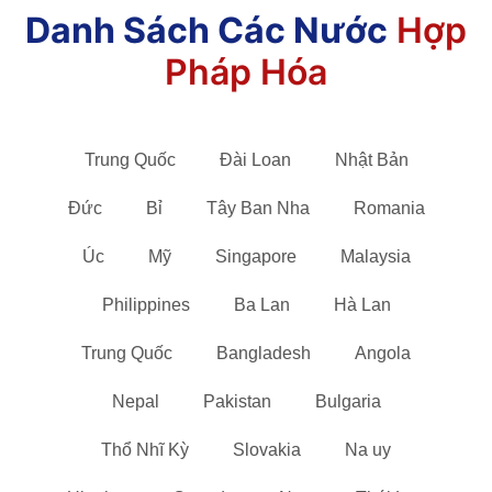
Danh Sách Các Nước
Hợp
Pháp Hóa
Trung Quốc
Đài Loan
Nhật Bản
Đức
Bỉ
Tây Ban Nha
Romania
Úc
Mỹ
Singapore
Malaysia
Philippines
Ba Lan
Hà Lan
Trung Quốc
Bangladesh
Angola
Nepal
Pakistan
Bulgaria
Thổ Nhĩ Kỳ
Slovakia
Na uy