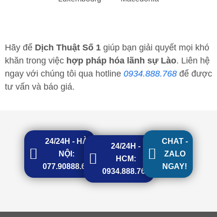
Hãy để
Dịch Thuật Số 1
giúp bạn giải quyết mọi khó
khăn trong việc
hợp pháp hóa lãnh sự Lào
. Liên hệ
ngay với chúng tôi qua hotline
0934.888.768
để được
tư vấn và báo giá.
24/24H - HÀ
CHAT -
24/24H -
NỘI:
ZALO
HCM:
077.90888.68
NGAY!
0934.888.768