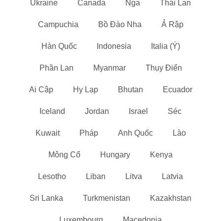
Ukraine
Canada
Nga
Thái Lan
Campuchia
Bồ Đào Nha
Ả Rập
Hàn Quốc
Indonesia
Italia (Ý)
Phần Lan​
Myanmar
Thụy Điển
Ai Cập
Hy Lạp
Bhutan
Ecuador
Iceland
Jordan
Israel
Séc
Kuwait
Pháp
Anh Quốc
Lào
Mông Cổ
Hungary
Kenya
Lesotho
Liban
Litva
Latvia
Sri Lanka
Turkmenistan
Kazakhstan
Luxembourg
Macedonia