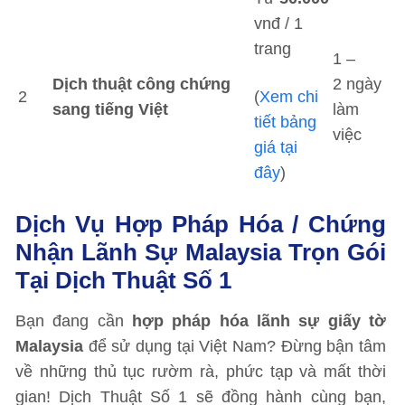
vnđ / 1
trang
1 –
Dịch thuật công chứng
2 ngày
2
(
Xem chi
sang tiếng Việt
làm
tiết bảng
việc
giá tại
đây
)
Dịch Vụ Hợp Pháp Hóa / Chứng
Nhận Lãnh Sự Malaysia Trọn Gói
Tại Dịch Thuật Số 1
Bạn đang cần
hợp pháp hóa lãnh sự giấy tờ
Malaysia
để sử dụng tại Việt Nam? Đừng bận tâm
về những thủ tục rườm rà, phức tạp và mất thời
gian! Dịch Thuật Số 1 sẽ đồng hành cùng bạn,