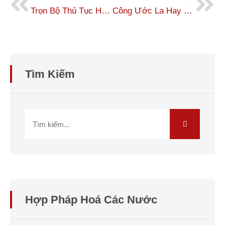
Trọn Bộ Thủ Tục Hợp Pháp Hóa Lãnh Sự Đài Loan (Taiwan) 2025
Công Ước La Hay Và Ý Nghĩa Trong Hợp Pháp Hóa Lãnh Sự
Tìm Kiếm
Hợp Pháp Hoá Các Nước