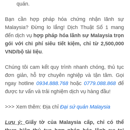
quán.
Bạn cần hợp pháp hóa chứng nhận lãnh sự
Malaysia? Đừng lo lắng! Dịch Thuật Số 1 mang
đến dịch vụ
hợp pháp hóa lãnh sự Malaysia trọn
gói với chi phí siêu tiết kiệm, chỉ từ 2,500,000
VND/bộ tài liệu
.
Chúng tôi cam kết quy trình nhanh chóng, thủ tục
đơn giản, hỗ trợ chuyên nghiệp và tận tâm. Gọi
ngay hotline
0934.888.768
hoặc
0779.088.868
để
được tư vấn và trải nghiệm dịch vụ hàng đầu!
>>> Xem thêm: Địa chỉ
Đại sứ quán Malaysia
Lưu ý:
Giấy tờ của Malaysia cấp, chỉ có thể