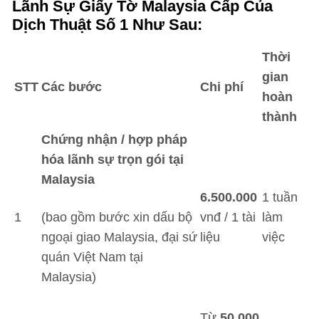
Lãnh Sự Giấy Tờ Malaysia Cấp Của
Dịch Thuật Số 1 Như Sau:
Thời
gian
STT
Các bước
Chi phí
hoàn
thành
Chứng nhận / hợp pháp
hóa lãnh sự trọn gói tại
Malaysia
6.500.000
1 tuần
1
(bao gồm bước xin dấu bộ
vnđ / 1 tài
làm
ngoại giao Malaysia, đại sứ
liệu
việc
quán Việt Nam tại
Malaysia)
Từ
50.000