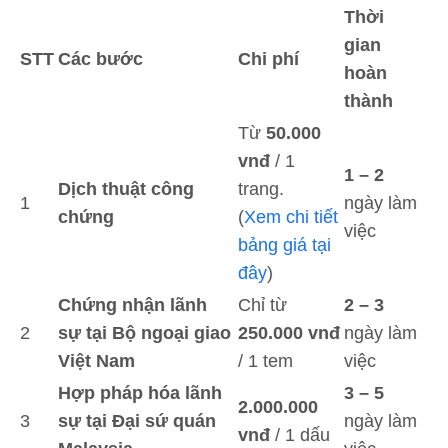
Thời
gian
STT
Các bước
Chi phí
hoàn
thành
Từ
50.000
vnđ
/ 1
1 – 2
Dịch thuật công
trang.
1
ngày làm
chứng
(
Xem chi tiết
việc
bảng giá tại
đây
)
Chứng nhận lãnh
Chỉ từ
2 – 3
2
sự tại Bộ ngoại giao
250.000 vnđ
ngày làm
Việt Nam
/ 1 tem
việc
Hợp pháp hóa lãnh
3 – 5
2.000.000
3
sự tại Đại sứ quán
ngày làm
vnđ
/ 1 dấu