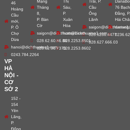
Mạng
Thị
Trãi, P.
DanaBo
46
Tháng
Sáu,
Cầu
76 Bạch
Hoàng
8,
P.
Ông
Đằng, P
Cầu
P. Bàn
Xuân
Lãnh
Hải Châ
mới,
Cờ
Hòa
saigon@dichthuatso1
danang
P. Ô
saigon@dichthuatso1.com
hcm@dichthuatso1.com
Chợ
028.6286.4477
0236.62
Dừa
028.62.60.86.86
028.2253.8601
028.627.666.03
hanoi@dichthuatso1.com
028.62.96.7373
028.2253.8602
0243.784.2264
VP
HÀ
NỘI -
CƠ
SỞ 2
152 -
154
Yên
Lãng,
P.
Đống