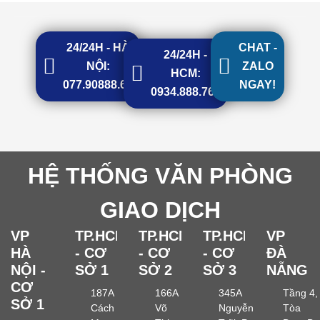
24/24H - HÀ
CHAT -
24/24H -
NỘI:
ZALO
HCM:
077.90888.68
NGAY!
0934.888.768
HỆ THỐNG VĂN PHÒNG
GIAO DỊCH
VP
TP.HCM
TP.HCM
TP.HCM
VP
HÀ
- CƠ
- CƠ
- CƠ
ĐÀ
NỘI -
SỞ 1
SỞ 2
SỞ 3
NẴNG
CƠ
187A
166A
345A
Tầng 4,
SỞ 1
Cách
Võ
Nguyễn
Tòa