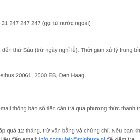
 +31 247 247 247 (gọi từ nước ngoài)
đến thứ Sáu (trừ ngày nghỉ lễ). Thời gian xử lý trung bì
Postbus 20061, 2500 EB, Den Haag.
email thông báo số tiền cần trả qua phương thức thanh t
ấp quá 12 tháng, trừ văn bằng và chứng chỉ. Nếu bạn k
 liệu đến email:
info.consulair@minbuza.nl
để kiểm tra.