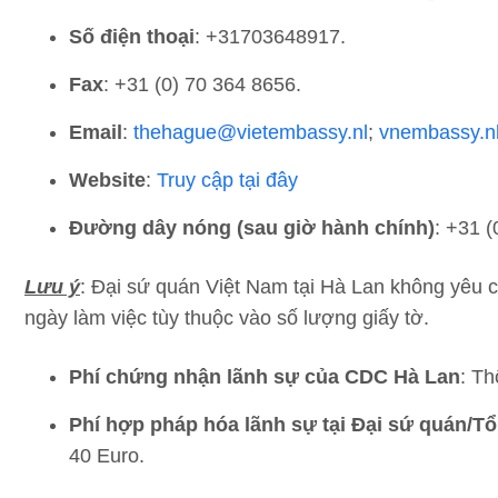
Số điện thoại
: +31703648917.
Fax
: +31 (0) 70 364 8656.
Email
: ​
thehague@vietembassy.nl
;
vnembassy.n
Website
:
Truy cập tại đây
Đường dây nóng (sau giờ hành chính)
: +31 
Lưu ý
: Đại sứ quán Việt Nam tại Hà Lan không yêu cầ
ngày làm việc tùy thuộc vào số lượng giấy tờ.
Phí chứng nhận lãnh sự của CDC Hà Lan
: Th
Phí hợp pháp hóa lãnh sự tại Đại sứ quán/Tổ
40 Euro.