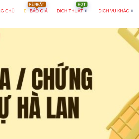
RẺ NHẤT
HOT
NG CHỦ
BÁO GIÁ
DỊCH THUẬT
DỊCH VỤ KHÁC