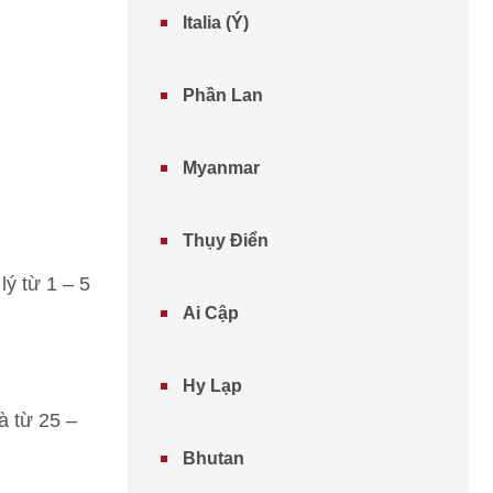
Italia (Ý)
Phần Lan​
Myanmar
Thụy Điển
lý từ 1 – 5
Ai Cập
Hy Lạp
à từ 25 –
Bhutan