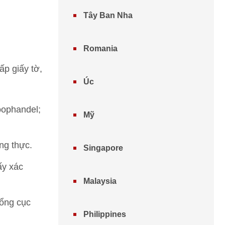
Tây Ban Nha
Romania
p giấy tờ,
Úc
oophandel;
Mỹ
ng thực.
Singapore
ấy xác
Malaysia
Tổng cục
Philippines