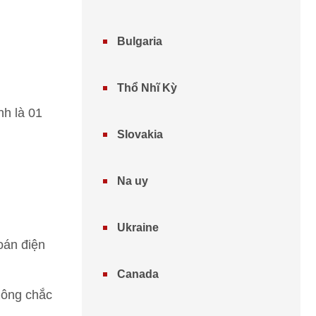
Bulgaria
Thổ Nhĩ Kỳ
nh là 01
Slovakia
Na uy
Ukraine
oán điện
Canada
hông chắc