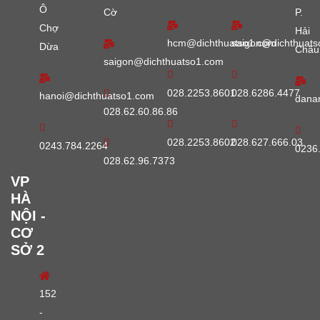
Ô
Cờ
P.
Chợ
Hải
hcm@dichthuatso1.com
saigon@dichthuats
Dừa
Châu
saigon@dichthuatso1.com
028.2253.8601
028.6286.4477
hanoi@dichthuatso1.com
dana
028.62.60.86.86
028.2253.8602
028.627.666.03
0243.784.2264
0236
028.62.96.7373
VP
HÀ
NỘI -
CƠ
SỞ 2
152
-