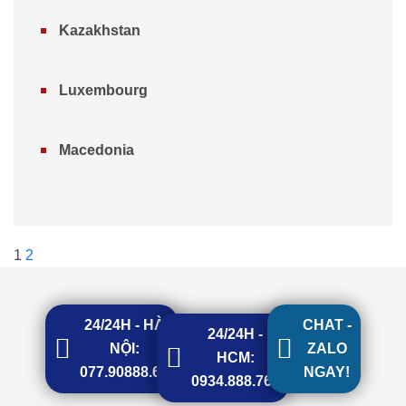
Kazakhstan
Luxembourg
Macedonia
1
2
24/24H - HÀ
CHAT -
24/24H -
NỘI:
ZALO
HCM:
077.90888.68
NGAY!
0934.888.768