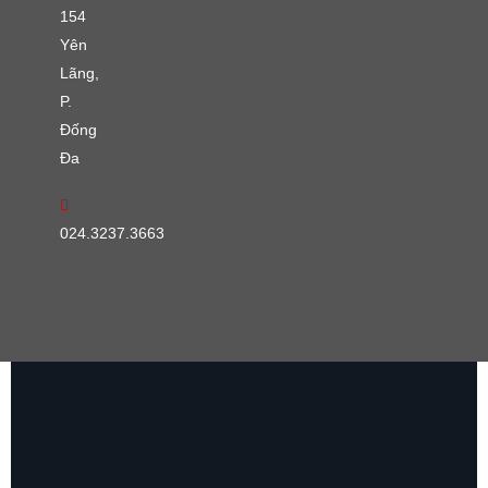
154
Yên
Lãng,
P.
Đống
Đa
024.3237.3663