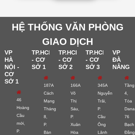
HỆ THỐNG VĂN PHÒNG
GIAO DỊCH
VP
TP.HCM
TP.HCM
TP.HCM
VP
HÀ
- CƠ
- CƠ
- CƠ
ĐÀ
NỘI -
SỞ 1
SỞ 2
SỞ 3
NẴNG
CƠ
SỞ 1
187A
166A
345A
Tầng
Cách
Võ
Nguyễn
4,
46
Mạng
Thị
Trãi,
Tòa
Hoàng
Tháng
Sáu,
P.
Dana
Cầu
8,
P.
Cầu
76
mới,
P.
Xuân
Ông
Bạch
P.
Bàn
Hòa
Lãnh
Đằng