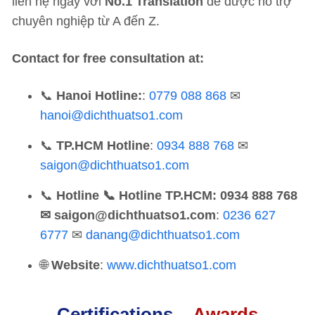
liên hệ ngay với
No.1 Translation
để được hỗ trợ
chuyên nghiệp từ A đến Z.
Contact for free consultation at:
📞
Hanoi Hotline:
:
0779 088 868
✉
hanoi@dichthuatso1.com
📞
TP.HCM Hotline
:
0934 888 768
✉
saigon@dichthuatso1.com
📞
Hotline
📞 Hotline TP.HCM: 0934 888 768
✉ saigon@dichthuatso1.com
:
0236 627
6777
✉
danang@dichthuatso1.com
🌐
Website
:
www.dichthuatso1.com
Certifications –
Awards