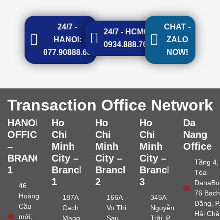
24/7 -
CHAT -
24/7 - HCMC:
HANOI:
ZALO
0934.888.768
077.90888.68
NOW!
Transaction Office Network
HANOI
Ho
Ho
Ho
Da
OFFICE
Chi
Chi
Chi
Nang
–
Minh
Minh
Minh
Office
BRANCH
City –
City –
City –
Tầng 4,
1
Branch
Branch
Branch
Tòa
1
2
3
DanaBo
46
76 Bạch
Hoàng
187A
166A
345A
Đằng, P
Cầu
Cach
Vo Thi
Nguyễn
Hải Châ
mới,
Mang
Sau
Trãi, P.