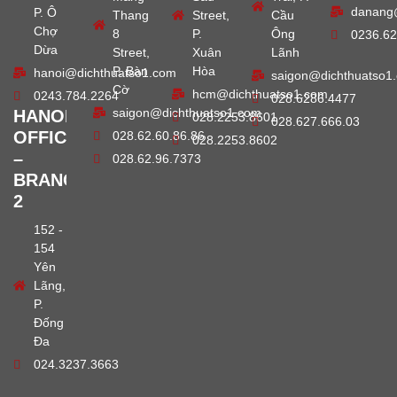
danang
P. Ô
Thang
Street,
Cầu
Chợ
8
P.
Ông
0236.62
Dừa
Street,
Xuân
Lãnh
P. Bàn
Hòa
hanoi@dichthuatso1.com
saigon@dichthuatso1
Cờ
hcm@dichthuatso1.com
0243.784.2264
028.6286.4477
saigon@dichthuatso1.com
HANOI
028.2253.8601
028.627.666.03
OFFICE
028.62.60.86.86
028.2253.8602
–
028.62.96.7373
BRANCH
2
152 -
154
Yên
Lãng,
P.
Đống
Đa
024.3237.3663