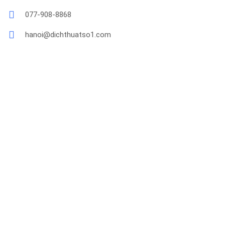
077-908-8868
hanoi@dichthuatso1.com