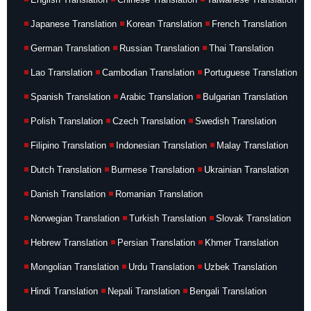
Japanese Translation
Korean Translation
French Translation
German Translation
Russian Translation
Thai Translation
Lao Translation
Cambodian Translation
Portuguese Translation
Spanish Translation
Arabic Translation
Bulgarian Translation
Polish Translation
Czech Translation
Swedish Translation
Filipino Translation
Indonesian Translation
Malay Translation
Dutch Translation
Burmese Translation
Ukrainian Translation
Danish Translation
Romanian Translation
Norwegian Translation
Turkish Translation
Slovak Translation
Hebrew Translation
Persian Translation
Khmer Translation
Mongolian Translation
Urdu Translation
Uzbek Translation
Hindi Translation
Nepali Translation
Bengali Translation