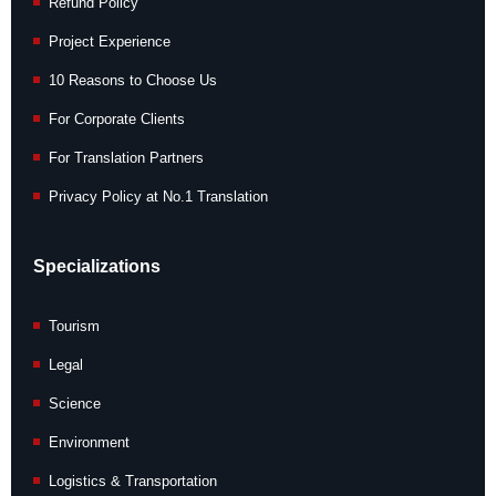
Refund Policy
Project Experience
10 Reasons to Choose Us
For Corporate Clients
For Translation Partners
Privacy Policy at No.1 Translation
Specializations
Tourism
Legal
Science
Environment
Logistics & Transportation