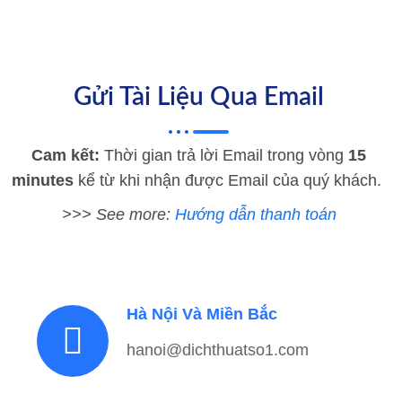
Gửi Tài Liệu Qua Email
Cam kết:
Thời gian trả lời Email trong vòng
15
minutes
kể từ khi nhận được Email của quý khách.
>>> See more:
Hướng dẫn thanh toán
Hà Nội Và Miền Bắc
hanoi@dichthuatso1.com