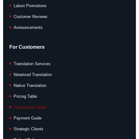
Latest Promotions
Customer Reviews
Announcements
For Customers
Translation Services
Notarized Translation
Native Translation
Pricing Table
Transaction Guide
Payment Guide
Strategic Clients