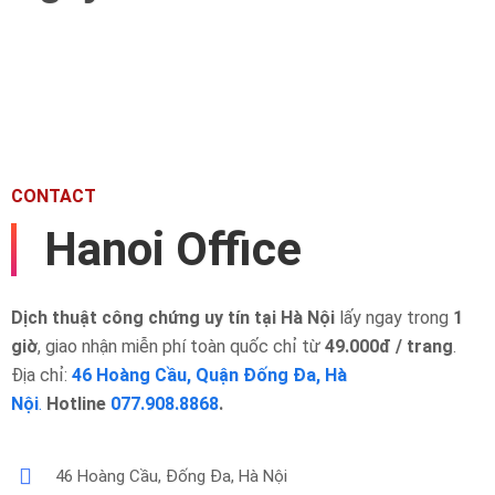
CONTACT
Hanoi Office
Dịch thuật công chứng uy tín tại Hà Nội
lấy ngay trong
1
giờ
, giao nhận miễn phí toàn quốc chỉ từ
49.000đ / trang
.
Địa chỉ:
46 Hoàng Cầu, Quận Đống Đa, Hà
Nội
.
Hotline
077.908.8868
.
46 Hoàng Cầu, Đống Đa, Hà Nội