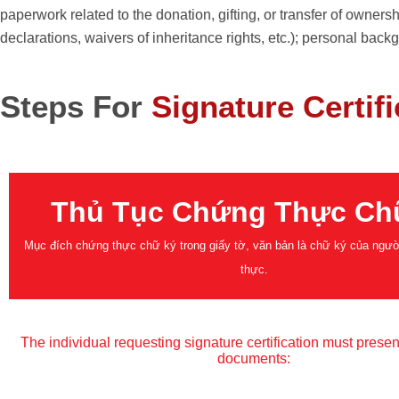
paperwork related to the donation, gifting, or transfer of owner
declarations, waivers of inheritance rights, etc.); personal back
Steps For
Signature Certifi
Thủ Tục Chứng Thực Ch
Mục đích chứng thực chữ ký trong giấy tờ, văn bản là chữ ký của ngư
thực.
The individual requesting signature certification must presen
documents: