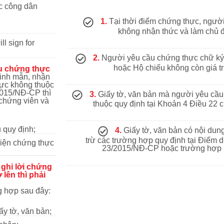
c công dân
1.
Tại thời điểm chứng thực, ngườ
không nhận thức và làm chủ 
l sign for
2.
Người yêu cầu chứng thực chữ ký 
hoặc Hộ chiếu không còn giá tr
ầu chứng thực
minh mẫn, nhận
hực không thuộc
2015/NĐ-CP thì
3.
Giấy tờ, văn bản mà người yêu cầu
chứng viên và
thuộc quy định tại Khoản 4 Điều 22
 quy định;
4.
Giấy tờ, văn bản có nội dung
trừ các trường hợp quy định tại Điểm 
hiện chứng thực
23/2015/NĐ-CP hoặc trường hợp p
ì ghi lời chứng
 lên thì phải
g hợp sau đây:
y tờ, văn bản;