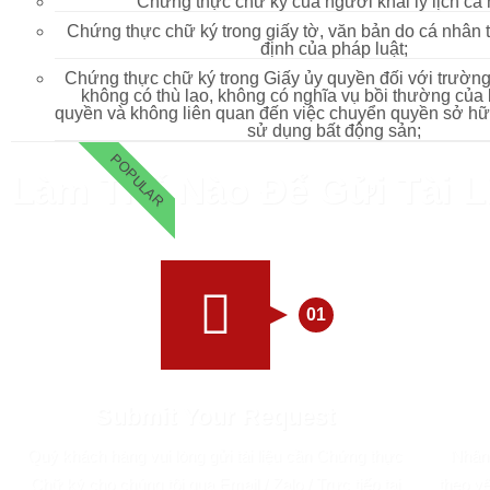
Chứng thực chữ ký của người khai lý lịch cá
Chứng thực chữ ký trong giấy tờ, văn bản do cá nhân t
định của pháp luật;
Chứng thực chữ ký trong Giấy ủy quyền đối với trườn
không có thù lao, không có nghĩa vụ bồi thường của
quyền và không liên quan đến việc chuyển quyền sở hữu
sử dụng bất động sản;
POPULAR
Làm Thế Nào Để Gửi Tài 
01
Submit Your Request
Quý khách hàng vui lòng gửi tài liệu cần Chứng thực
Nhân 
Chữ ký cho chúng tôi qua Email / Zalo / Trực tiếp tại
theo y