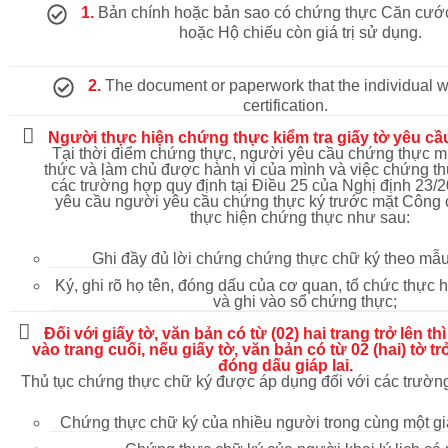
1.
Bản chính hoặc bản sao có chứng thực Căn cướ
hoặc Hộ chiếu còn giá trị sử dụng.
2.
The document or paperwork that the individual wil
certification.
Người thực hiện chứng thực kiểm tra giấy tờ yêu c
Tại thời điểm chứng thực, người yêu cầu chứng thực 
thức và làm chủ được hành vi của mình và việc chứng t
các trường hợp quy định tại Điều 25 của Nghị định 23/
yêu cầu người yêu cầu chứng thực ký trước mặt Công 
thực hiện chứng thực như sau:
Ghi đầy đủ lời chứng chứng thực chữ ký theo mẫu
Ký, ghi rõ họ tên, đóng dấu của cơ quan, tổ chức thực 
và ghi vào sổ chứng thực;
Đối với giấy tờ, văn bản có từ (02) hai trang trở lên th
vào trang cuối, nếu giấy tờ, văn bản có từ 02 (hai) tờ trở
đóng dấu giáp lai.
Thủ tục chứng thực chữ ký được áp dụng đối với các trườn
Chứng thực chữ ký của nhiều người trong cùng một giấ