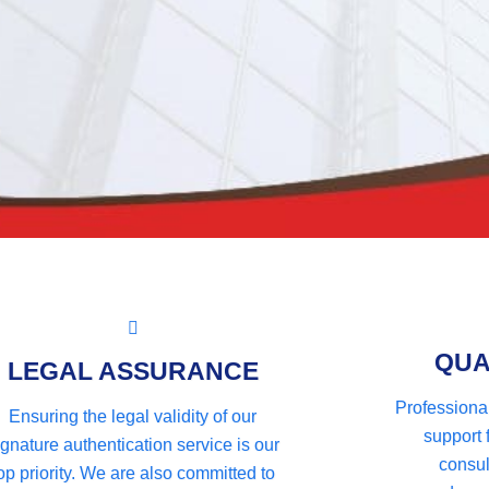
QUA
LEGAL ASSURANCE
Professiona
Ensuring the legal validity of our
support f
ignature authentication service is our
consul
op priority. We are also committed to