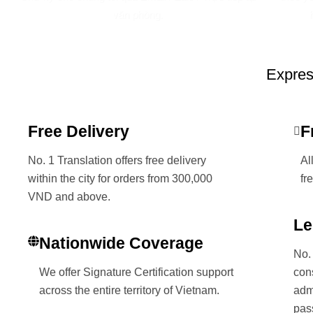
văn phòng.
Expres
Free Delivery
F
No. 1 Translation offers free delivery
Al
within the city for orders from 300,000
fr
VND and above.
Le
Nationwide Coverage
No. 
We offer Signature Certification support
con
across the entire territory of Vietnam.
adm
pas