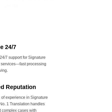
yêu cầu.
le 24/7
24/7 support for Signature
n services—fast processing
ving.
d Reputation
 of experience in Signature
, No. 1 Translation handles
t complex cases with