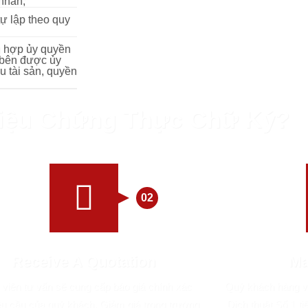
 nhân;
ự lập theo quy
g hợp ủy quyền
 bên được ủy
 tài sản, quyền
Liệu Chứng Thực Chữ Ký?
02
Receive A Quotation
Ma
viên tư vấn sẽ cung cấp báo giá chính xác
Quý khách hàng vu
êu cầu của quý khách. Giảm giá trong trường
Dịch thuật Số 1 t