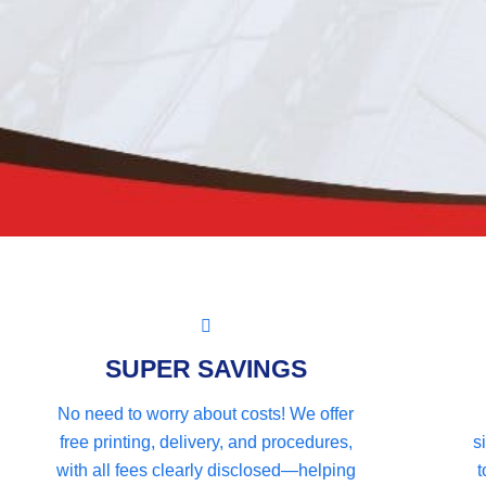
SUPER SAVINGS
No need to worry about costs! We offer
free printing, delivery, and procedures,
s
with all fees clearly disclosed—helping
t