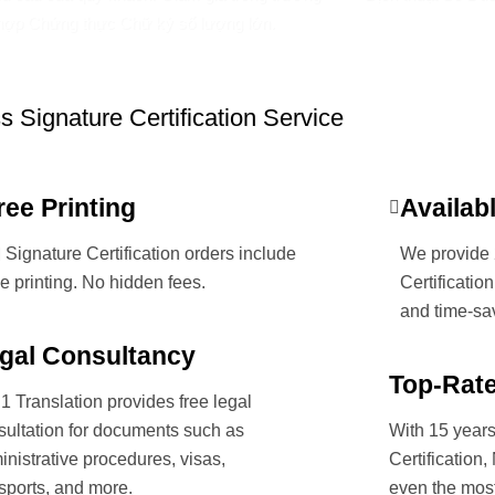
hợp Chứng thực Chữ ký số lượng lớn.
s Signature Certification Service
ree Printing
Availab
l Signature Certification orders include
We provide 
ee printing. No hidden fees.
Certificatio
and time-sa
gal Consultancy
Top-Rate
1 Translation provides free legal
sultation for documents such as
With 15 years
inistrative procedures, visas,
Certification
sports, and more.
even the mos