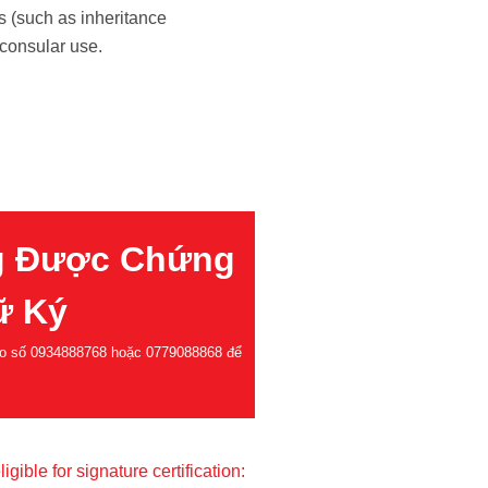
s (such as inheritance
 consular use.
g Được Chứng
ữ Ký
heo số 0934888768 hoặc 0779088868 để
gible for signature certification: