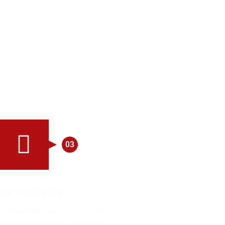
03
ke Payment
i lòng thanh toán theo báo giá để
iến hành Chứng thực Chữ ký theo