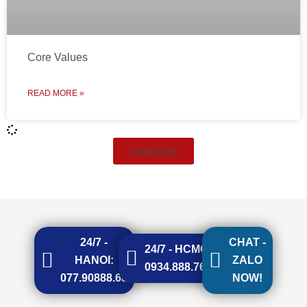
Core Values
READ MORE »
Load More
24/7 -
CHAT -
24/7 - HCMC:
HANOI:
ZALO
0934.888.768
077.90888.68
NOW!