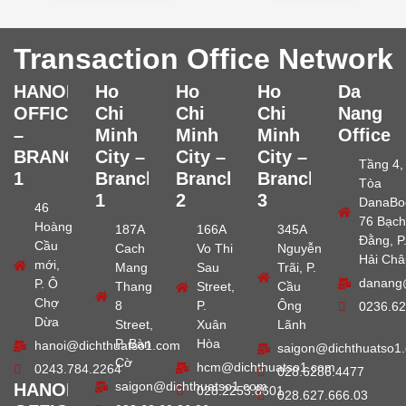
Transaction Office Network
HANOI
Ho
Ho
Ho
Da
OFFICE
Chi
Chi
Chi
Nang
–
Minh
Minh
Minh
Office
BRANCH
City –
City –
City –
Tầng 4,
1
Branch
Branch
Branch
Tòa
1
2
3
DanaBo
46
76 Bạch
Hoàng
187A
166A
345A
Đằng, P
Cầu
Cach
Vo Thi
Nguyễn
Hải Châ
mới,
Mang
Sau
Trãi, P.
danang
P. Ô
Thang
Street,
Cầu
Chợ
8
P.
Ông
0236.62
Dừa
Street,
Xuân
Lãnh
P. Bàn
Hòa
hanoi@dichthuatso1.com
saigon@dichthuatso1
Cờ
hcm@dichthuatso1.com
0243.784.2264
028.6286.4477
saigon@dichthuatso1.com
HANOI
028.2253.8601
028.627.666.03