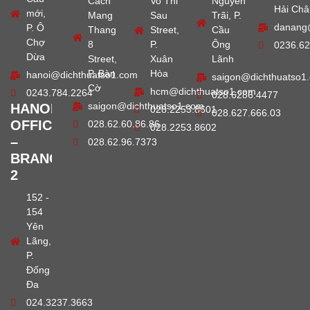
Cach
Vo Thi
Nguyễn
Hải Châ
mới,
Mang
Sau
Trãi, P.
danang
P. Ô
Thang
Street,
Cầu
Chợ
8
P.
Ông
0236.62
Dừa
Street,
Xuân
Lãnh
P. Bàn
Hòa
hanoi@dichthuatso1.com
saigon@dichthuatso1
Cờ
hcm@dichthuatso1.com
0243.784.2264
028.6286.4477
saigon@dichthuatso1.com
HANOI
028.2253.8601
028.627.666.03
OFFICE
028.62.60.86.86
028.2253.8602
–
028.62.96.7373
BRANCH
2
152 -
154
Yên
Lãng,
P.
Đống
Đa
024.3237.3663