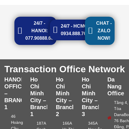
24/7 -
CHAT -
24/7 - HCMC:
HANOI:
ZALO
0934.888.768
077.90888.68
NOW!
Transaction Office Network
HANOI
Ho
Ho
Ho
Da
OFFICE
Chi
Chi
Chi
Nang
–
Minh
Minh
Minh
Office
BRANCH
City –
City –
City –
Tầng 4,
1
Branch
Branch
Branch
Tòa
1
2
3
DanaBo
46
76 Bạch
Hoàng
187A
166A
345A
Đằng, P
Cầu