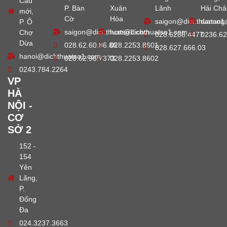
Cầu
P. Bàn
Xuân
Lãnh
Hải Châ
mới,
Cờ
Hòa
saigon@dichthuatso1
danang
P. Ô
saigon@dichthuatso1.com
hcm@dichthuatso1.com
Chợ
028.6286.4477
0236.62
Dừa
028.62.60.86.86
028.2253.8601
028.627.666.03
hanoi@dichthuatso1.com
028.62.96.7373
028.2253.8602
0243.784.2264
VP
HÀ
NỘI -
CƠ
SỞ 2
152 -
154
Yên
Lãng,
P.
Đống
Đa
024.3237.3663