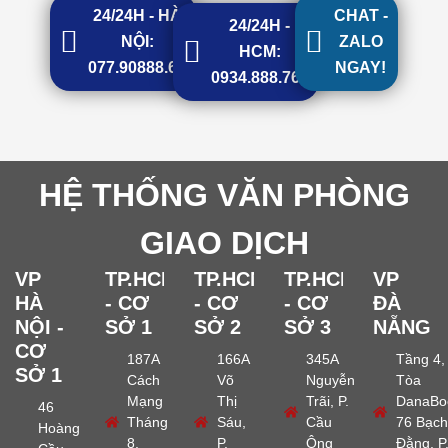
24/24H - HÀ
CHAT -
24/24H -
NỘI:
ZALO
HCM:
077.90888.68
NGAY!
0934.888.768
HỆ THỐNG VĂN PHÒNG
GIAO DỊCH
VP
TP.HCM
TP.HCM
TP.HCM
VP
HÀ
- CƠ
- CƠ
- CƠ
ĐÀ
NỘI -
SỞ 1
SỞ 2
SỞ 3
NẴNG
CƠ
187A
166A
345A
Tầng 4,
SỞ 1
Cách
Võ
Nguyễn
Tòa
Mạng
Thị
Trãi, P.
DanaBo
46
Tháng
Sáu,
Cầu
76 Bạch
Hoàng
8,
P.
Ông
Đằng, P