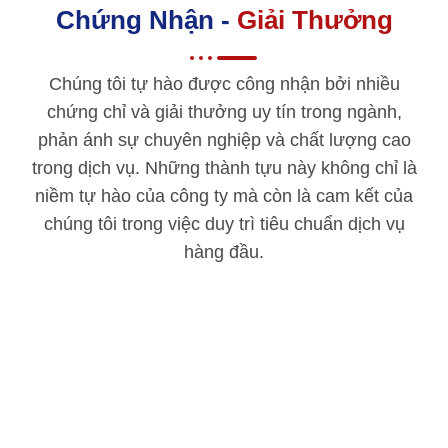
Chứng Nhận -
Giải Thưởng
Chúng tôi tự hào được công nhận bởi nhiều
chứng chỉ và giải thưởng uy tín trong ngành,
phản ánh sự chuyên nghiệp và chất lượng cao
trong dịch vụ. Những thành tựu này không chỉ là
niềm tự hào của công ty mà còn là cam kết của
chúng tôi trong việc duy trì tiêu chuẩn dịch vụ
hàng đầu.