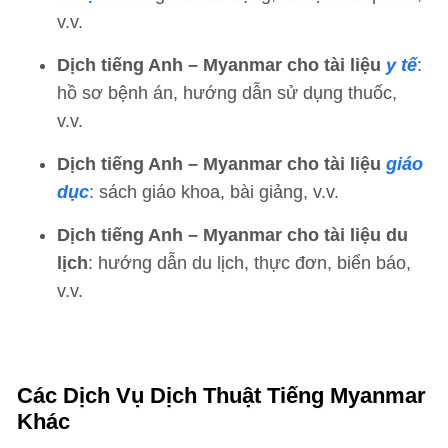
v.v.
Dịch tiếng Anh – Myanmar cho tài liệu
y tế
:
hồ sơ bệnh án, hướng dẫn sử dụng thuốc,
v.v.
Dịch tiếng Anh – Myanmar cho tài liệu
giáo
dục
: sách giáo khoa, bài giảng, v.v.
Dịch tiếng Anh – Myanmar cho tài liệu du
lịch
: hướng dẫn du lịch, thực đơn, biển báo,
v.v.
Các Dịch Vụ Dịch Thuật Tiếng Myanmar
Khác