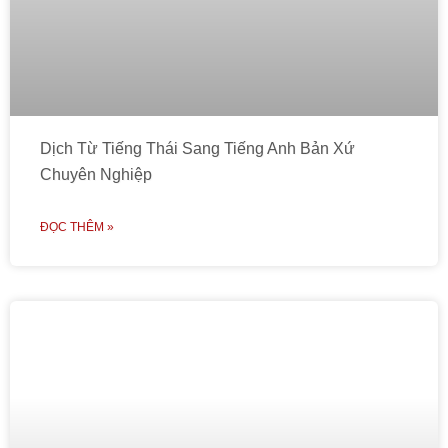
Dịch Từ Tiếng Thái Sang Tiếng Anh Bản Xứ
Chuyên Nghiệp
ĐỌC THÊM »