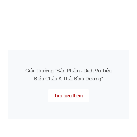
Giải Thưởng "Sản Phẩm - Dịch Vụ Tiêu
Biểu Châu Á Thái Bình Dương"
Tìm hiểu thêm