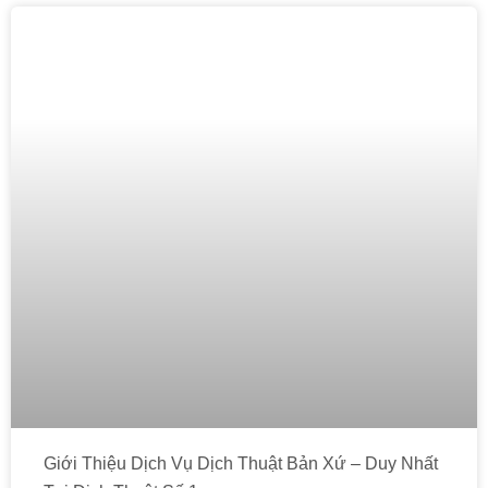
Giới Thiệu Dịch Vụ Dịch Thuật Bản Xứ – Duy Nhất