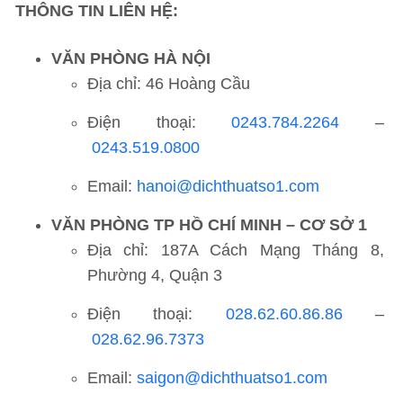
THÔNG TIN LIÊN HỆ:
VĂN PHÒNG HÀ NỘI
Địa chỉ: 46 Hoàng Cầu
Điện thoại:
0243.784.2264
–
0243.519.0800
Email:
hanoi@dichthuatso1.com
VĂN PHÒNG TP HỒ CHÍ MINH – CƠ SỞ 1
Địa chỉ: 187A Cách Mạng Tháng 8,
Phường 4, Quận 3
Điện thoại:
028.62.60.86.86
–
028.62.96.7373
Email:
saigon@dichthuatso1.com