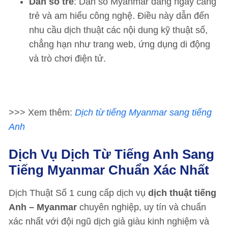
Dân số trẻ
: Dân số Myanmar đang ngày càng
trẻ và am hiểu công nghệ. Điều này dẫn đến
nhu cầu dịch thuật các nội dung kỹ thuật số,
chẳng hạn như trang web, ứng dụng di động
và trò chơi điện tử.
>>> Xem thêm:
Dịch từ tiếng Myanmar sang tiếng
Anh
Dịch Vụ Dịch Từ Tiếng Anh Sang
Tiếng Myanmar Chuẩn Xác Nhất
Dịch Thuật Số 1 cung cấp dịch vụ
dịch thuật tiếng
Anh – Myanmar
chuyên nghiệp, uy tín và chuẩn
xác nhất với đội ngũ dịch giả giàu kinh nghiệm và