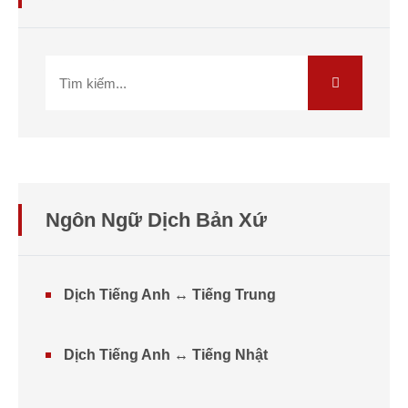
Ngôn Ngữ Dịch Bản Xứ
Dịch Tiếng Anh ↔ Tiếng Trung
Dịch Tiếng Anh ↔ Tiếng Nhật