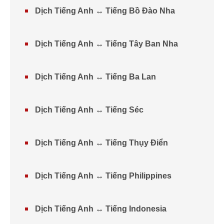
Dịch Tiếng Anh ↔ Tiếng Bồ Đào Nha
Dịch Tiếng Anh ↔ Tiếng Tây Ban Nha
Dịch Tiếng Anh ↔ Tiếng Ba Lan
Dịch Tiếng Anh ↔ Tiếng Séc
Dịch Tiếng Anh ↔ Tiếng Thụy Điển
Dịch Tiếng Anh ↔ Tiếng Philippines
Dịch Tiếng Anh ↔ Tiếng Indonesia