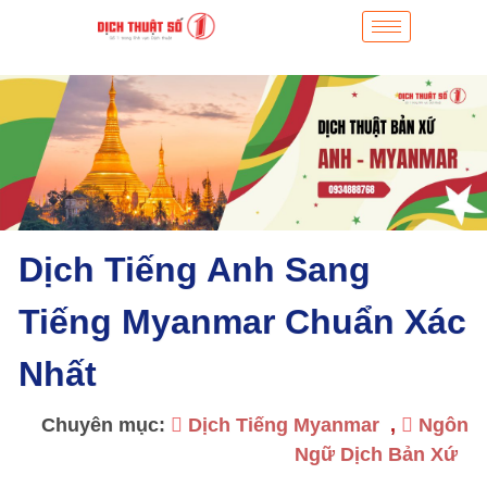
Dịch Tiếng Anh Sang
Tiếng Myanmar Chuẩn Xác
Nhất
Chuyên mục:
Dịch Tiếng Myanmar
,
Ngôn
Ngữ Dịch Bản Xứ