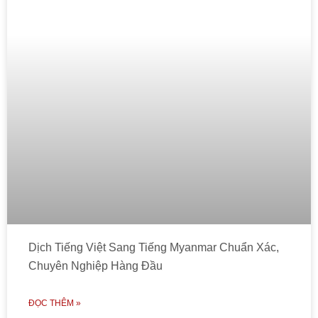
Dịch Tiếng Việt Sang Tiếng Myanmar Chuẩn Xác,
Chuyên Nghiệp Hàng Đầu
ĐỌC THÊM »