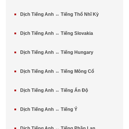
Dịch Tiếng Anh ↔ Tiếng Thổ Nhĩ Kỳ
Dịch Tiếng Anh ↔ Tiếng Slovakia
Dịch Tiếng Anh ↔ Tiếng Hungary
Dịch Tiếng Anh ↔ Tiếng Mông Cổ
Dịch Tiếng Anh ↔ Tiếng Ấn Độ
Dịch Tiếng Anh ↔ Tiếng Ý
Dịch Tiếng Anh ↔ Tiếng Phần Lan