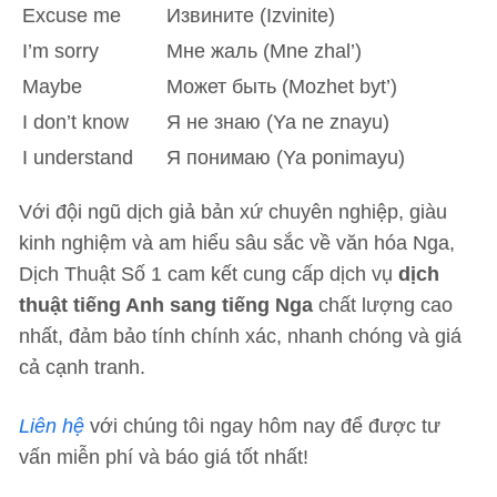
Excuse me
Извините (Izvinite)
I’m sorry
Мне жаль (Mne zhal’)
Maybe
Может быть (Mozhet byt’)
I don’t know
Я не знаю (Ya ne znayu)
I understand
Я понимаю (Ya ponimayu)
Với đội ngũ dịch giả bản xứ chuyên nghiệp, giàu
kinh nghiệm và am hiểu sâu sắc về văn hóa Nga,
Dịch Thuật Số 1 cam kết cung cấp dịch vụ
dịch
thuật tiếng Anh sang tiếng Nga
chất lượng cao
nhất, đảm bảo tính chính xác, nhanh chóng và giá
cả cạnh tranh.
Liên hệ
với chúng tôi ngay hôm nay để được tư
vấn miễn phí và báo giá tốt nhất!