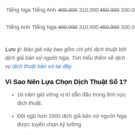
Tiếng Nga
Tiếng Anh
400.000
310.000
450.000
330.0
Tiếng Anh
Tiếng Nga
400.000
310.000
450.000
330.0
Lưu ý:
Báo giá này bao gồm chi phí dịch thuật bởi
dịch giả bản xứ người Nga. Tìm hiểu thêm về dịch
vụ
dịch thuật bản xứ tại đây
.
Vì Sao Nên Lựa Chọn Dịch Thuật Số 1?
16 năm giữ vững vị trí dẫn đầu trong lĩnh vực
dịch thuật.
Đội ngũ hơn 2000 dịch giả bản xứ người Nga
được tuyển chọn kỹ lưỡng