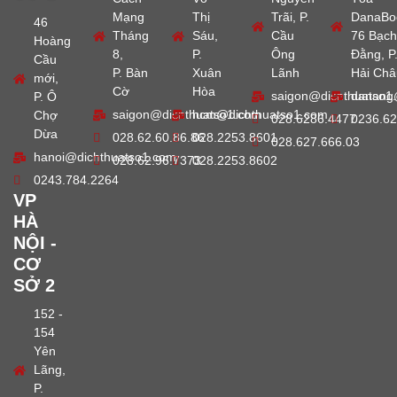
Mạng
Thị
Trãi, P.
DanaBo
46
Tháng
Sáu,
Cầu
76 Bạch
Hoàng
8,
P.
Ông
Đằng, P
Cầu
P. Bàn
Xuân
Lãnh
Hải Châ
mới,
Cờ
Hòa
saigon@dichthuatso1
danang
P. Ô
saigon@dichthuatso1.com
hcm@dichthuatso1.com
Chợ
028.6286.4477
0236.62
Dừa
028.62.60.86.86
028.2253.8601
028.627.666.03
hanoi@dichthuatso1.com
028.62.96.7373
028.2253.8602
0243.784.2264
VP
HÀ
NỘI -
CƠ
SỞ 2
152 -
154
Yên
Lãng,
P.