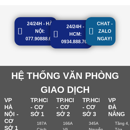
24/24H - HÀ
CHAT -
24/24H -
NỘI:
ZALO
HCM:
077.90888.68
NGAY!
0934.888.768
HỆ THỐNG VĂN PHÒNG
GIAO DỊCH
VP
TP.HCM
TP.HCM
TP.HCM
VP
HÀ
- CƠ
- CƠ
- CƠ
ĐÀ
NỘI -
SỞ 1
SỞ 2
SỞ 3
NẴNG
CƠ
187A
166A
345A
Tầng 4,
SỞ 1
Cách
Võ
Nguyễn
Tòa