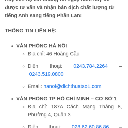
được tư vấn và nhận bản dịch chất lượng từ
tiếng Anh sang tiếng Phần Lan!
THÔNG TIN LIÊN HỆ:
VĂN PHÒNG HÀ NỘI
Địa chỉ: 46 Hoàng Cầu
Điện thoại:
0243.784.2264
–
0243.519.0800
Email:
hanoi@dichthuatso1.com
VĂN PHÒNG TP HỒ CHÍ MINH – CƠ SỞ 1
Địa chỉ: 187A Cách Mạng Tháng 8,
Phường 4, Quận 3
Điện thoại:
028.62.60.86.86
–