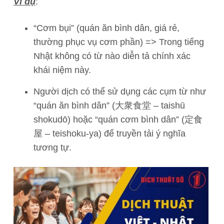
Ví dụ
:
“Cơm bụi” (quán ăn bình dân, giá rẻ,
thường phục vụ cơm phần) => Trong tiếng
Nhật không có từ nào diễn tả chính xác
khái niệm này.
Người dịch có thể sử dụng các cụm từ như
“quán ăn bình dân” (大衆食堂 – taishū
shokudō) hoặc “quán cơm bình dân” (定食
屋 – teishoku-ya) để truyền tải ý nghĩa
tương tự.