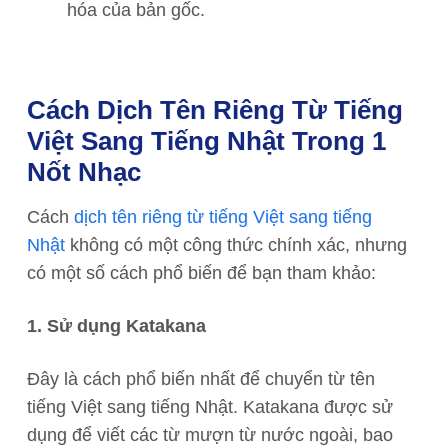
hóa của bản gốc.
Cách Dịch Tên Riêng Từ Tiếng
Việt Sang Tiếng Nhật Trong 1
Nốt Nhạc
Cách
dịch tên riêng từ tiếng Việt sang tiếng
Nhật
không có một công thức chính xác, nhưng
có một số cách phổ biến để bạn tham khảo:
1. Sử dụng Katakana
Đây là cách phổ biến nhất để chuyển từ tên
tiếng Việt sang tiếng Nhật. Katakana được sử
dụng để viết các từ mượn từ nước ngoài, bao