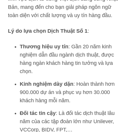
Bản, mang đến cho bạn giải pháp ngôn ngữ
toàn diện với chất lượng và uy tín hàng đầu.
Lý do lựa chọn Dịch Thuật Số 1
:
Thương hiệu uy tín
: Gần 20 năm kinh
nghiệm dẫn đầu ngành dịch thuật, được
hàng ngàn khách hàng tin tưởng và lựa
chọn.
Kinh nghiệm dày dặn
: Hoàn thành hơn
900.000 dự án và phục vụ hơn 30.000
khách hàng mỗi năm.
Đối tác tin cậy
: Là đối tác dịch thuật lâu
năm của các tập đoàn lớn như Unilever,
VCCorp, BIDV, FPT,…