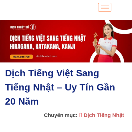
Dịch Tiếng Việt Sang
Tiếng Nhật – Uy Tín Gần
20 Năm
Chuyên mục:
Dịch Tiếng Nhật