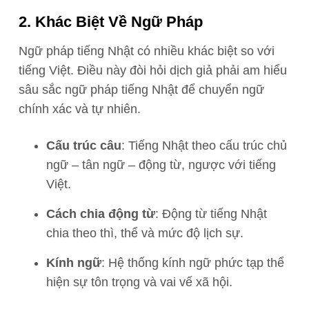
2. Khác Biệt Về Ngữ Pháp
Ngữ pháp tiếng Nhật có nhiều khác biệt so với
tiếng Việt. Điều này đòi hỏi dịch giả phải am hiểu
sâu sắc ngữ pháp tiếng Nhật để chuyển ngữ
chính xác và tự nhiên.
Cấu trúc câu
: Tiếng Nhật theo cấu trúc chủ
ngữ – tân ngữ – động từ, ngược với tiếng
Việt.
Cách chia động từ
: Động từ tiếng Nhật
chia theo thì, thể và mức độ lịch sự.
Kính ngữ
: Hệ thống kính ngữ phức tạp thể
hiện sự tôn trọng và vai vế xã hội.