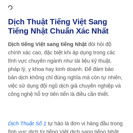
Dịch Thuật Tiếng Việt Sang
Tiếng Nhật Chuẩn Xác Nhất
Dịch tiếng Việt sang tiếng Nhật
đòi hỏi độ
chính xác cao, đặc biệt khi áp dụng trong các
lĩnh vực chuyên ngành như tài liệu kỹ thuật,
pháp lý, y khoa hay kinh doanh. Để đảm bảo
bản dịch không chỉ đúng nghĩa mà còn tự nhiên,
việc sử dụng đội ngũ dịch giả chuyên nghiệp và
công nghệ hỗ trợ tiên tiến là điều cần thiết.
Dịch Thuật Số 1
tự hào là đơn vị hàng đầu trong
lĩnh vực dịch từ tiếng Việt dịch sang tiếng Nhật