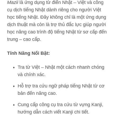
Mazii
là ứng dụng từ điển Nhật – Việt và công
cụ dịch tiếng Nhật dành riêng cho người Việt
học tiếng Nhật. Đây không chỉ là một ứng dụng
dịch thuật mà còn là trợ thủ đắc lực giúp người
học nâng cao trình độ tiếng Nhật từ sơ cấp đến
trung – cao cấp.
Tính Năng Nổi Bật:
Tra từ Việt – Nhật một cách nhanh chóng
và chính xác.
Hỗ trợ tra cứu ngữ pháp tiếng Nhật từ cơ
bản đến nâng cao.
Cung cấp công cụ tra cứu từ vựng Kanji,
hướng dẫn cách viết Kanji chi tiết.