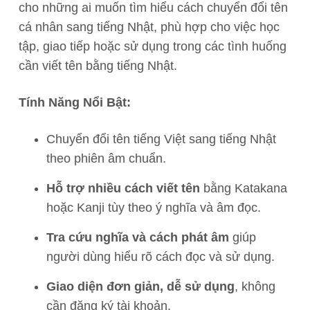
cho những ai muốn tìm hiểu cách chuyển đổi tên
cá nhân sang tiếng Nhật, phù hợp cho việc học
tập, giao tiếp hoặc sử dụng trong các tình huống
cần viết tên bằng tiếng Nhật.
Tính Năng Nổi Bật:
Chuyển đổi tên tiếng Việt sang tiếng Nhật
theo phiên âm chuẩn.
Hỗ trợ nhiều cách viết tên
bằng Katakana
hoặc Kanji tùy theo ý nghĩa và âm đọc.
Tra cứu nghĩa và cách phát âm
giúp
người dùng hiểu rõ cách đọc và sử dụng.
Giao diện đơn giản, dễ sử dụng
, không
cần đăng ký tài khoản.