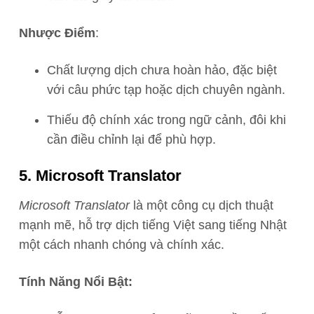
Nhược Điểm
:
Chất lượng dịch chưa hoàn hảo, đặc biệt
với câu phức tạp hoặc dịch chuyên ngành.
Thiếu độ chính xác trong ngữ cảnh, đôi khi
cần điều chỉnh lại để phù hợp.
5. Microsoft Translator
Microsoft Translator
là một công cụ dịch thuật
mạnh mẽ, hỗ trợ dịch tiếng Việt sang tiếng Nhật
một cách nhanh chóng và chính xác.
Tính Năng Nổi Bật: