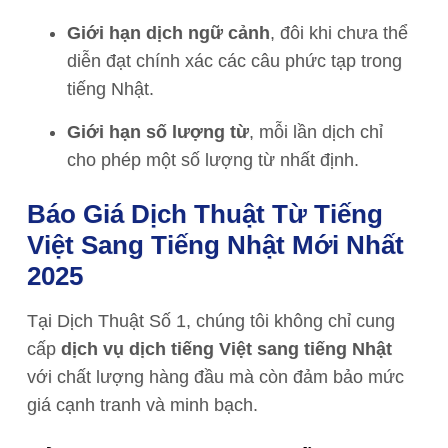
Giới hạn dịch ngữ cảnh
, đôi khi chưa thể
diễn đạt chính xác các câu phức tạp trong
tiếng Nhật.
Giới hạn số lượng từ
, mỗi lần dịch chỉ
cho phép một số lượng từ nhất định.
Báo Giá Dịch Thuật Từ Tiếng
Việt Sang Tiếng Nhật Mới Nhất
2025
Tại Dịch Thuật Số 1, chúng tôi không chỉ cung
cấp
dịch vụ dịch tiếng Việt sang tiếng Nhật
với chất lượng hàng đầu mà còn đảm bảo mức
giá cạnh tranh và minh bạch.