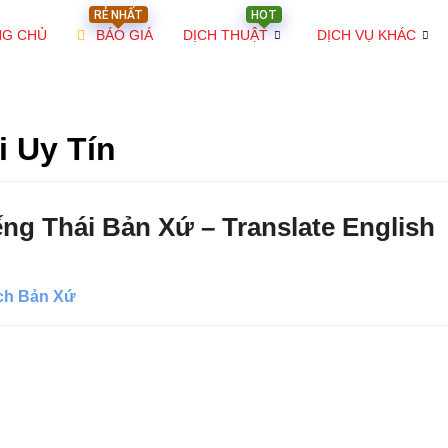
RẺ NHẤT
HOT
NG CHỦ
BÁO GIÁ
DỊCH THUẬT
DỊCH VỤ KHÁC
i Uy Tín
ng Thái Bản Xứ – Translate English
ch Bản Xứ