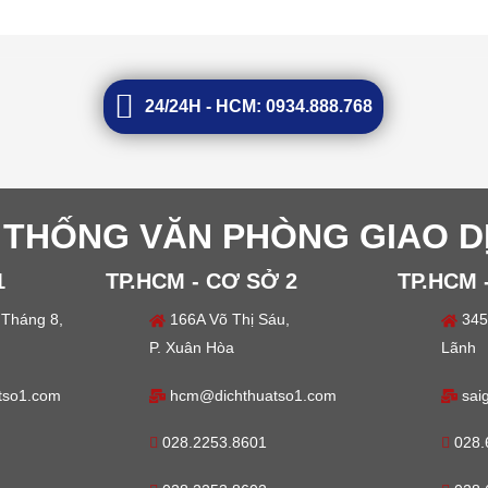
24/24H - HCM: 0934.888.768
 THỐNG VĂN PHÒNG GIAO D
1
TP.HCM - CƠ SỞ 2
TP.HCM 
Tháng 8,
166A Võ Thị Sáu,
345
P. Xuân Hòa
Lãnh
tso1.com
hcm@dichthuatso1.com
sai
028.2253.8601
028.