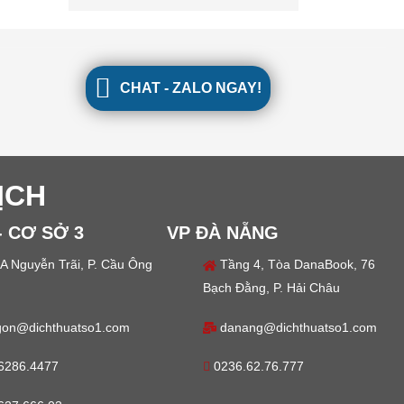
CHAT - ZALO NGAY!
ỊCH
- CƠ SỞ 3
VP ĐÀ NẴNG
A Nguyễn Trãi, P. Cầu Ông
Tầng 4, Tòa DanaBook, 76
Bạch Đằng, P. Hải Châu
gon@dichthuatso1.com
danang@dichthuatso1.com
6286.4477
0236.62.76.777