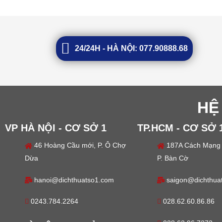
24/24H - HÀ NỘI: 077.90888.68
HỆ
VP HÀ NỘI - CƠ SỞ 1
TP.HCM - CƠ SỞ 
46 Hoàng Cầu mới, P. Ô Chợ
187A Cách Mạng 
Dừa
P. Bàn Cờ
hanoi@dichthuatso1.com
saigon@dichthua
0243.784.2264
028.62.60.86.86