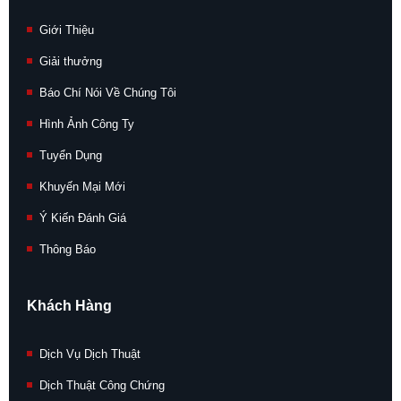
Giới Thiệu
Giải thưởng
Báo Chí Nói Về Chúng Tôi
Hình Ảnh Công Ty
Tuyển Dụng
Khuyến Mại Mới
Ý Kiến Đánh Giá
Thông Báo
Khách Hàng
Dịch Vụ Dịch Thuật
Dịch Thuật Công Chứng