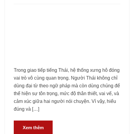
Trong giao tiếp tiếng Thái, hệ thống xưng hô đóng
vai trò vô cùng quan trọng. Người Thái không chỉ
dùng đại từ theo ngữ pháp mà còn dùng chúng để
thể hiện sự tôn trọng, mức độ thân thiết, vai vế, và
cảm xúc giữa hai người nói chuyện. Vì vậy, hiểu
đúng và […]
Xem thêm