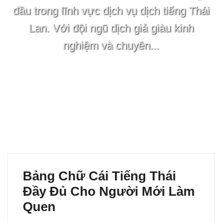
đầu trong lĩnh vực dịch vụ dịch tiếng Thái
Lan. Với đội ngũ dịch giả giàu kinh
nghiệm và chuyên...
Bảng Chữ Cái Tiếng Thái
Đầy Đủ Cho Người Mới Làm
Quen