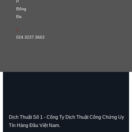
P.
Đống
Đa
024.3237.3663
Dịch Thuật Số 1 - Công Ty Dịch Thuật Công Chứng Uy
Tín Hàng Đầu Việt Nam.