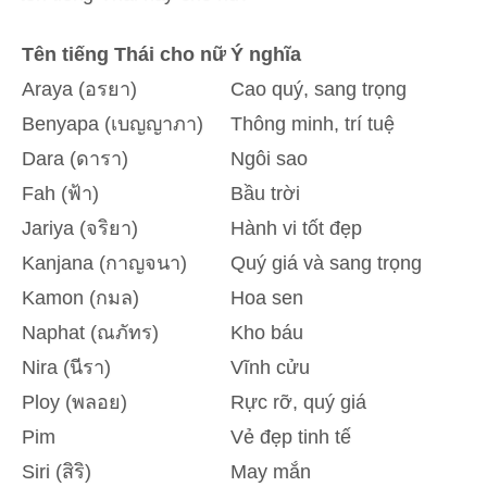
Tên tiếng Thái cho nữ
Ý nghĩa
Araya (อรยา)
Cao quý, sang trọng
Benyapa (เบญญาภา)
Thông minh, trí tuệ
Dara (ดารา)
Ngôi sao
Fah (ฟ้า)
Bầu trời
Jariya (จริยา)
Hành vi tốt đẹp
Kanjana (กาญจนา)
Quý giá và sang trọng
Kamon (กมล)
Hoa sen
Naphat (ณภัทร)
Kho báu
Nira (นีรา)
Vĩnh cửu
Ploy (พลอย)
Rực rỡ, quý giá
Pim
Vẻ đẹp tinh tế
Siri (สิริ)
May mắn