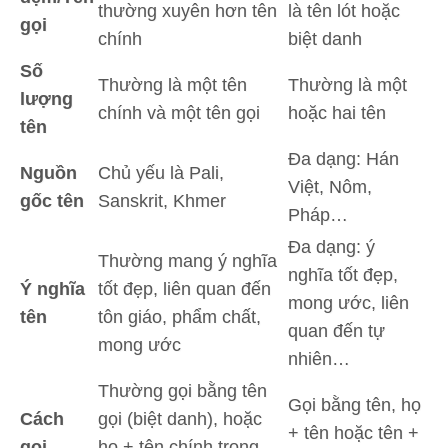
thường xuyên hơn tên
là tên lót hoặc
gọi
chính
biệt danh
Số
Thường là một tên
Thường là một
lượng
chính và một tên gọi
hoặc hai tên
tên
Đa dạng: Hán
Nguồn
Chủ yếu là Pali,
Việt, Nôm,
gốc tên
Sanskrit, Khmer
Pháp…
Đa dạng: ý
Thường mang ý nghĩa
nghĩa tốt đẹp,
Ý nghĩa
tốt đẹp, liên quan đến
mong ước, liên
tên
tôn giáo, phẩm chất,
quan đến tự
mong ước
nhiên…
Thường gọi bằng tên
Gọi bằng tên, họ
Cách
gọi (biệt danh), hoặc
+ tên hoặc tên +
gọi
họ + tên chính trong