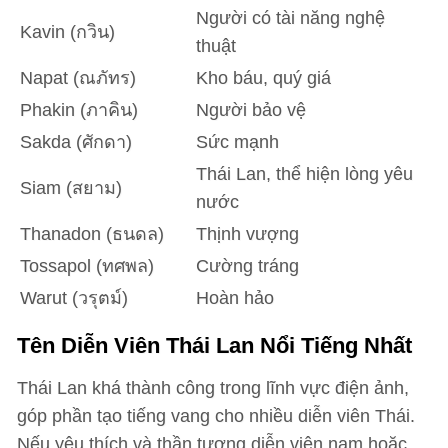
Người có tài năng nghệ
Kavin (กวิน)
thuật
Napat (ณภัทร)
Kho báu, quý giá
Phakin (ภาคิน)
Người bảo vệ
Sakda (ศักดา)
Sức mạnh
Thái Lan, thể hiện lòng yêu
Siam (สยาม)
nước
Thanadon (ธนดล)
Thịnh vượng
Tossapol (ทศพล)
Cường tráng
Warut (วรุตม์)
Hoàn hảo
Tên Diễn Viên Thái Lan Nổi Tiếng Nhất
Thái Lan khá thành công trong lĩnh vực điện ảnh,
góp phần tạo tiếng vang cho nhiều diễn viên Thái.
Nếu yêu thích và thần tượng diễn viên nam hoặc