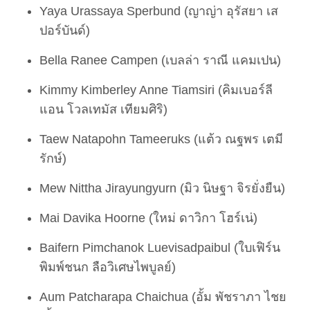
Yaya Urassaya Sperbund (ญาญ่า อุรัสยา เส
ปอร์บันด์)
Bella Ranee Campen (เบลล่า ราณี แคมเปน)
Kimmy Kimberley Anne Tiamsiri (คิมเบอร์ลี
แอน โวลเทมัส เทียมศิริ)
Taew Natapohn Tameeruks (แต้ว ณฐพร เตมี
รักษ์)
Mew Nittha Jirayungyurn (มิว นิษฐา จิรยั่งยืน)
Mai Davika Hoorne (ใหม่ ดาวิกา โฮร์เน่)
Baifern Pimchanok Luevisadpaibul (ใบเฟิร์น
พิมพ์ชนก ลือวิเศษไพบูลย์)
Aum Patcharapa Chaichua (อั้ม พัชราภา ไชย