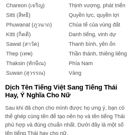
Chareon (เจริญ)
Thịnh vượng, phát triển
Sitti (สิทธิ)
Quyền lực, quyền lợi
Phuwanat (ภูวนาถ)
Chúa tể của vùng đất
Kitti (กิตติ)
Danh tiếng, vinh dự
Sawat (สาวัต)
Thanh bình, yên ổn
Thep (เทพ)
Thần thánh, thiêng liêng
Thaksin (ทักษิณ)
Phía Nam
Suwan (สุวรรณ)
Vàng
Dịch Tên Tiếng Việt Sang Tiếng Thái
Hay, Ý Nghĩa Cho Nữ
Sau khi đã chọn cho mình được họ ưng ý, bạn có
thể ghép cùng tên để tạo nên họ và tên tiếng Thái
phù hợp và đúng chuẩn nhất. Dưới đây là một số
tên tiếng Thái hay cho nữ.