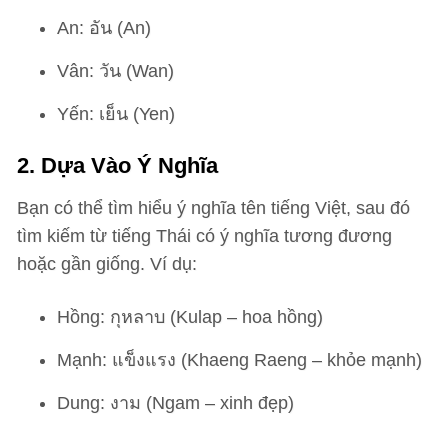
An: อัน (An)
Vân: วัน (Wan)
Yến: เย็น (Yen)
2. Dựa Vào Ý Nghĩa
Bạn có thể tìm hiểu ý nghĩa tên tiếng Việt, sau đó
tìm kiếm từ tiếng Thái có ý nghĩa tương đương
hoặc gần giống. Ví dụ:
Hồng: กุหลาบ (Kulap – hoa hồng)
Mạnh: แข็งแรง (Khaeng Raeng – khỏe mạnh)
Dung: งาม (Ngam – xinh đẹp)