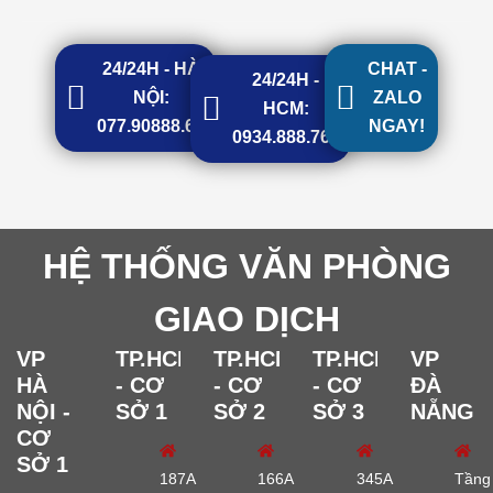
24/24H - HÀ
CHAT -
24/24H -
NỘI:
ZALO
HCM:
077.90888.68
NGAY!
0934.888.768
HỆ THỐNG VĂN PHÒNG
GIAO DỊCH
VP
TP.HCM
TP.HCM
TP.HCM
VP
HÀ
- CƠ
- CƠ
- CƠ
ĐÀ
NỘI -
SỞ 1
SỞ 2
SỞ 3
NẴNG
CƠ
SỞ 1
187A
166A
345A
Tầng