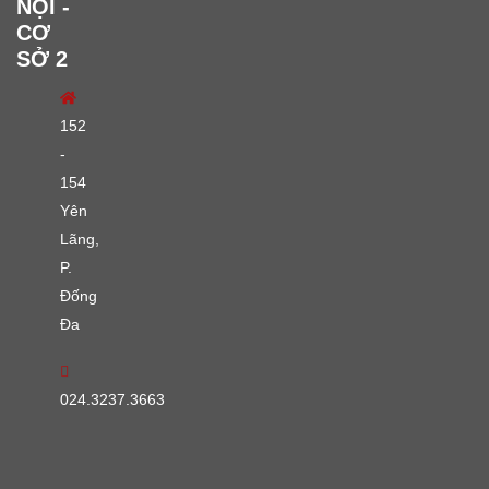
NỘI -
CƠ
SỞ 2
152
-
154
Yên
Lãng,
P.
Đống
Đa
024.3237.3663