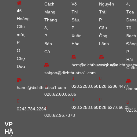
Cách
Võ
Nguyễn
4,
46
Mạng
Thị
Trãi,
Tòa
Hoàng
Tháng
Sáu,
P.
Dana
Cầu
8,
P.
Cầu
76
mới,
P.
Xuân
Ông
Bạch
P.
Bàn
Hòa
Lãnh
Đằng
Ô
Cờ
P.
Chợ
Hải
hcm@dichthuatso1.com
saigon@dichthuats
Dừa
Châu
saigon@dichthuatso1.com
028.2253.8601
028.6286.4477
hanoi@dichthuatso1.com
dana
028.62.60.86.86
028.2253.8602
028.627.666.03
0243.784.2264
0236
028.62.96.7373
VP
HÀ