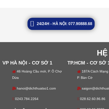
24/24H - HÀ NỘI: 077.90888.68
HỆ
VP HÀ NỘI - CƠ SỞ 1
TP.HCM - CƠ SỞ 
46 Hoàng Cầu mới, P. Ô Chợ
187A Cách Mạng 
Dừa
P. Bàn Cờ
hanoi@dichthuatso1.com
saigon@dichthua
0243.784.2264
028.62.60.86.86