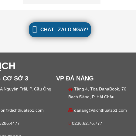
CHAT - ZALO NGAY!
ỊCH
- CƠ SỞ 3
VP ĐÀ NẴNG
A Nguyễn Trãi, P. Cầu Ông
Tầng 4, Tòa DanaBook, 76
Bạch Đằng, P. Hải Châu
gon@dichthuatso1.com
danang@dichthuatso1.com
6286.4477
0236.62.76.777