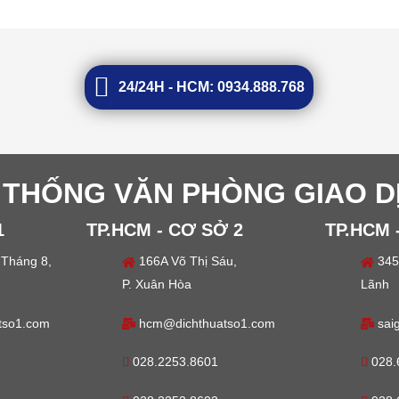
24/24H - HCM: 0934.888.768
 THỐNG VĂN PHÒNG GIAO D
1
TP.HCM - CƠ SỞ 2
TP.HCM 
Tháng 8,
166A Võ Thị Sáu,
345
P. Xuân Hòa
Lãnh
tso1.com
hcm@dichthuatso1.com
sai
028.2253.8601
028.