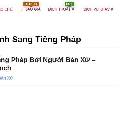
RẺ NHẤT
HOT
NG CHỦ
BÁO GIÁ
DỊCH THUẬT
DỊCH VỤ KHÁC
Anh Sang Tiếng Pháp
ếng Pháp Bởi Người Bản Xứ –
ench
Bản Xứ