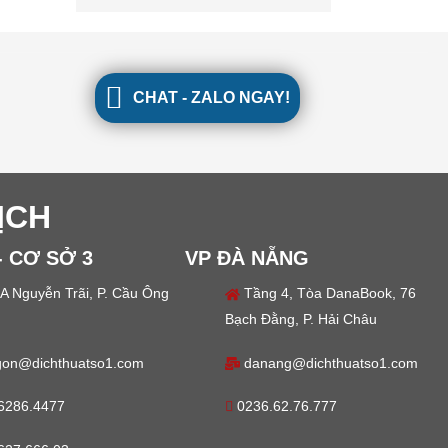
CHAT - ZALO NGAY!
ỊCH
- CƠ SỞ 3
VP ĐÀ NẴNG
A Nguyễn Trãi, P. Cầu Ông
Tầng 4, Tòa DanaBook, 76
Bạch Đằng, P. Hải Châu
gon@dichthuatso1.com
danang@dichthuatso1.com
6286.4477
0236.62.76.777