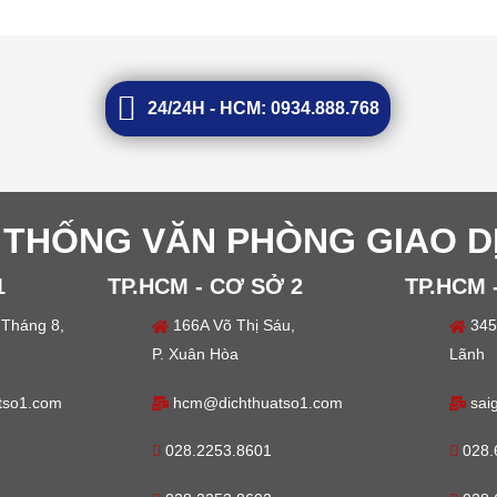
24/24H - HCM: 0934.888.768
 THỐNG VĂN PHÒNG GIAO D
1
TP.HCM - CƠ SỞ 2
TP.HCM 
Tháng 8,
166A Võ Thị Sáu,
345
P. Xuân Hòa
Lãnh
tso1.com
hcm@dichthuatso1.com
sai
028.2253.8601
028.