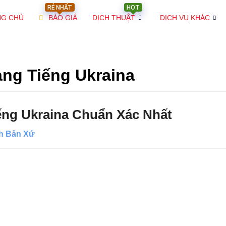
RẺ NHẤT
HOT
NG CHỦ
BÁO GIÁ
DỊCH THUẬT
DỊCH VỤ KHÁC
ang Tiếng Ukraina
ếng Ukraina Chuẩn Xác Nhất
h Bản Xứ