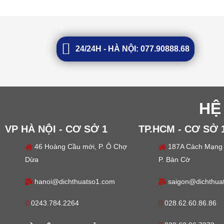
24/24H - HÀ NỘI: 077.90888.68
HỆ
VP HÀ NỘI - CƠ SỞ 1
TP.HCM - CƠ SỞ 
46 Hoàng Cầu mới, P. Ô Chợ
187A Cách Mạng 
Dừa
P. Bàn Cờ
hanoi@dichthuatso1.com
saigon@dichthua
0243.784.2264
028.62.60.86.86