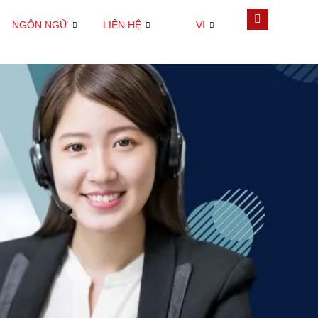
NGÔN NGỮ
LIÊN HỆ
VI