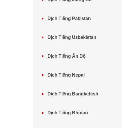
Dịch Tiếng Pakistan
Dịch Tiếng Uzbekistan
Dịch Tiếng Ấn Độ
Dịch Tiếng Nepal
Dịch Tiếng Bangladesh
Dịch Tiếng Bhutan