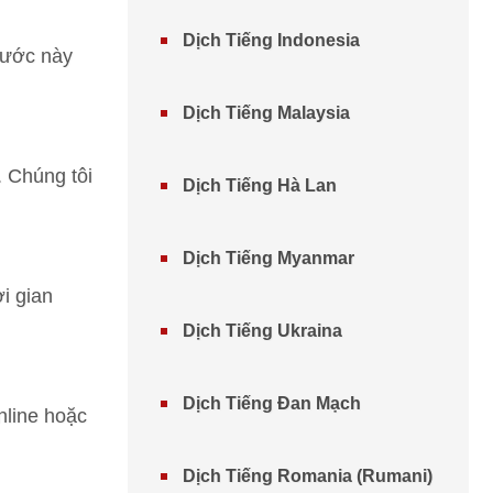
Dịch Tiếng Indonesia
Bước này
Dịch Tiếng Malaysia
. Chúng tôi
Dịch Tiếng Hà Lan
Dịch Tiếng Myanmar
i gian
Dịch Tiếng Ukraina
Dịch Tiếng Đan Mạch
nline hoặc
Dịch Tiếng Romania (Rumani)