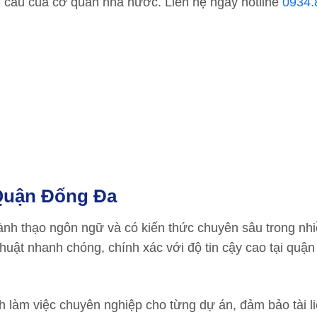
 cầu của cơ quan nhà nước. Liên hệ ngay hotline
0934.
Quận Đống Đa
nh thạo ngôn ngữ và có kiến thức chuyên sâu trong nhi
thuật nhanh chóng, chính xác với độ tin cậy cao tại quậ
nh làm việc chuyên nghiệp cho từng dự án, đảm bảo tài 