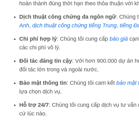
hoàn thành đúng thời hạn theo thỏa thuận với k
Dịch thuật công chứng đa ngôn ngữ
: Chúng 
Anh
,
dịch thuật công chứng tiếng Trung
,
tiếng Đ
Chi phí hợp lý
: Chúng tôi cung cấp
báo giá
cạnh
các chi phí vô lý.
Đối tác đáng tin cậy
: Với hơn 900.000 dự án h
đối tác lớn trong và ngoài nước.
Bảo mật thông tin
: Chúng tôi cam kết
bảo mật 
lựa chọn dịch vụ.
Hỗ trợ 24/7
: Chúng tôi cung cấp dịch vụ tư vấn
cứ lúc nào.