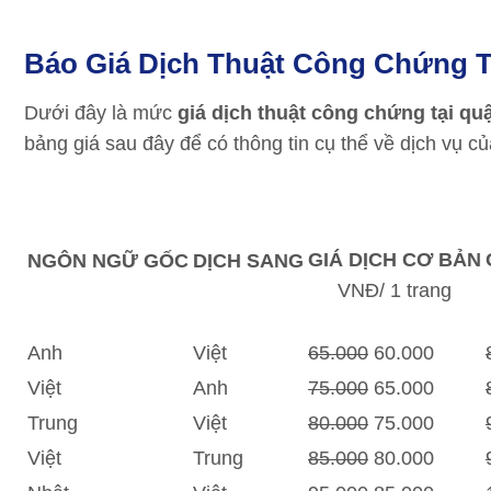
Báo Giá Dịch Thuật Công Chứng Tạ
Dưới đây là mức
giá dịch thuật công chứng tại q
bảng giá sau đây để có thông tin cụ thể về dịch vụ củ
GIÁ DỊCH CƠ BẢN
NGÔN NGỮ GỐC
DỊCH SANG
VNĐ/ 1 trang
Anh
Việt
65.000
60.000
Việt
Anh
75.000
65.000
Trung
Việt
80.000
75.000
Việt
Trung
85.000
80.000