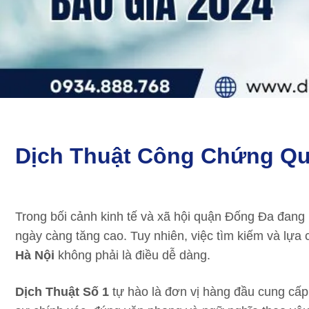
Dịch Thuật Công Chứng Quậ
Trong bối cảnh kinh tế và xã hội quận Đống Đa đang
ngày càng tăng cao. Tuy nhiên, việc tìm kiếm và lựa
Hà Nội
không phải là điều dễ dàng.
Dịch Thuật Số 1
tự hào là đơn vị hàng đầu cung cấ