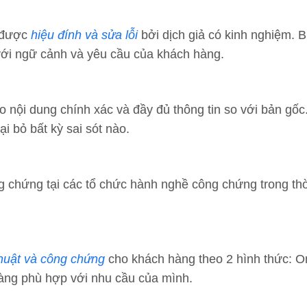
ẽ được
hiệu đính và sửa lỗi
bởi dịch giả có kinh nghiệm. 
i ngữ cảnh và yêu cầu của khách hàng.
 nội dung chính xác và đầy đủ thông tin so với bản gốc
ại bỏ bất kỳ sai sót nào.
ng chứng tại các tổ chức hành nghề công chứng trong thờ
thuật và công chứng
cho khách hàng theo 2 hình thức: O
hàng phù hợp với nhu cầu của mình.