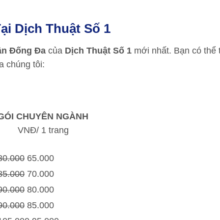
i Dịch Thuật Số 1
uận Đống Đa
của
Dịch Thuật Số 1
mới nhất. Bạn có thể
a chúng tôi:
GÓI CHUYÊN NGÀNH
VNĐ/ 1 trang
80.000
65.000
85.000
70.000
90.000
80.000
90.000
85.000