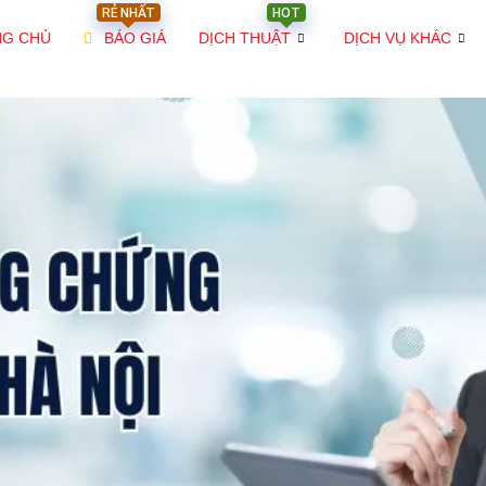
RẺ NHẤT
HOT
NG CHỦ
BÁO GIÁ
DỊCH THUẬT
DỊCH VỤ KHÁC