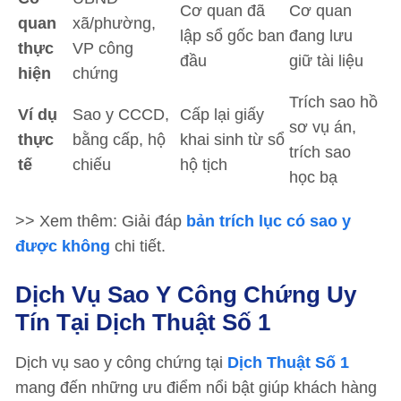
Cơ quan đã
Cơ quan
quan
xã/phường,
lập sổ gốc ban
đang lưu
thực
VP công
đầu
giữ tài liệu
hiện
chứng
Trích sao hồ
Ví dụ
Sao y CCCD,
Cấp lại giấy
sơ vụ án,
thực
bằng cấp, hộ
khai sinh từ sổ
trích sao
tế
chiếu
hộ tịch
học bạ
>> Xem thêm: Giải đáp
bản trích lục có sao y
được không
chi tiết.
Dịch Vụ Sao Y Công Chứng Uy
Tín Tại Dịch Thuật Số 1
Dịch vụ sao y công chứng tại
Dịch Thuật Số 1
mang đến những ưu điểm nổi bật giúp khách hàng