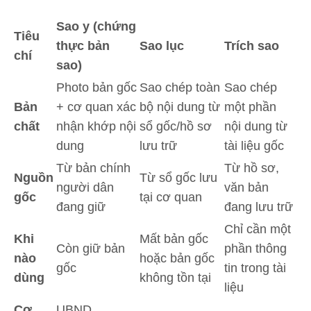
Sao y (chứng
Tiêu
thực bản
Sao lục
Trích sao
chí
sao)
Photo bản gốc
Sao chép toàn
Sao chép
Bản
+ cơ quan xác
bộ nội dung từ
một phần
chất
nhận khớp nội
sổ gốc/hồ sơ
nội dung từ
dung
lưu trữ
tài liệu gốc
Từ bản chính
Từ hồ sơ,
Nguồn
Từ sổ gốc lưu
người dân
văn bản
gốc
tại cơ quan
đang giữ
đang lưu trữ
Chỉ cần một
Khi
Mất bản gốc
Còn giữ bản
phần thông
nào
hoặc bản gốc
gốc
tin trong tài
dùng
không tồn tại
liệu
Cơ
UBND