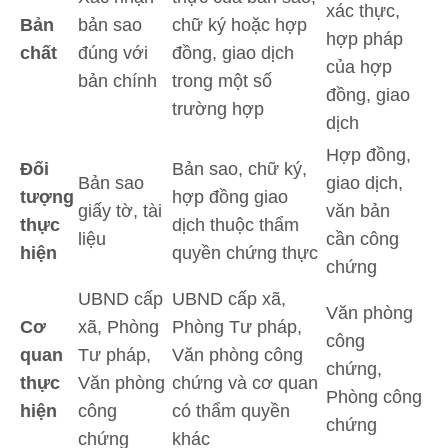
xác thực,
Bản
bản sao
chữ ký hoặc hợp
hợp pháp
chất
đúng với
đồng, giao dịch
của hợp
bản chính
trong một số
đồng, giao
trường hợp
dịch
Hợp đồng,
Đối
Bản sao, chữ ký,
Bản sao
giao dịch,
tượng
hợp đồng giao
giấy tờ, tài
văn bản
thực
dịch thuộc thẩm
liệu
cần công
hiện
quyền chứng thực
chứng
UBND cấp
UBND cấp xã,
Văn phòng
Cơ
xã, Phòng
Phòng Tư pháp,
công
quan
Tư pháp,
Văn phòng công
chứng,
thực
Văn phòng
chứng và cơ quan
Phòng công
hiện
công
có thẩm quyền
chứng
chứng
khác