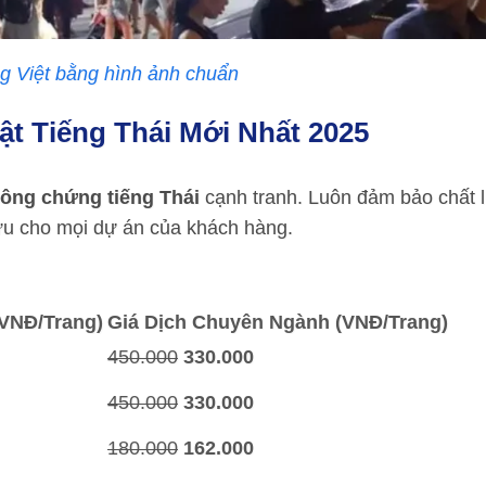
ng Việt bằng hình ảnh chuẩn
ật Tiếng Thái Mới Nhất 2025
công chứng tiếng Thái
cạnh tranh. Luôn đảm bảo chất 
i ưu cho mọi dự án của khách hàng.
VNĐ/Trang)
Giá Dịch Chuyên Ngành (VNĐ/Trang)
450.000
330.000
450.000
330.000
180.000
162.000