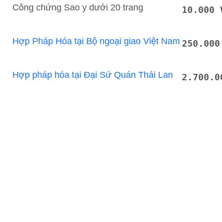
Công chứng Sao y dưới 20 trang
10.000 
Hợp Pháp Hóa tại Bộ ngoại giao Việt Nam
250.000
Hợp pháp hóa tại Đại Sứ Quán Thái Lan
2.700.0