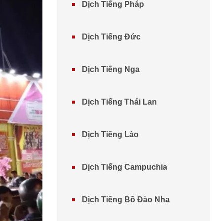
Dịch Tiếng Pháp
Dịch Tiếng Đức
Dịch Tiếng Nga
Dịch Tiếng Thái Lan
Dịch Tiếng Lào
Dịch Tiếng Campuchia
Dịch Tiếng Bồ Đào Nha