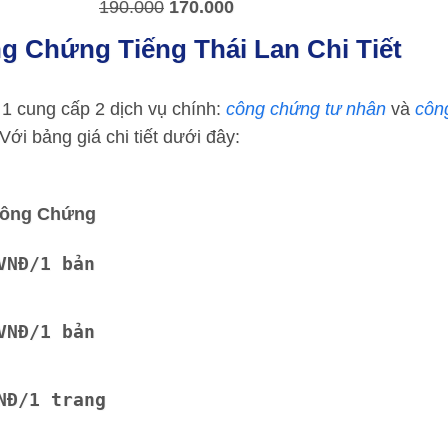
190.000
170.000
g Chứng Tiếng Thái Lan Chi Tiết
1 cung cấp 2 dịch vụ chính:
công chứng tư nhân
và
côn
 Với bảng giá chi tiết dưới đây:
Công Chứng
VNĐ/1 bản
VNĐ/1 bản
NĐ/1 trang