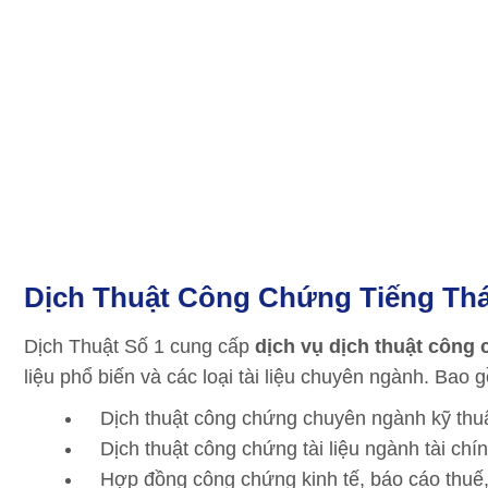
Dịch Thuật Công Chứng Tiếng Thái
Dịch Thuật Số 1 cung cấp
dịch vụ dịch thuật công 
liệu phổ biến và các loại tài liệu chuyên ngành. Bao 
Dịch thuật công chứng chuyên ngành kỹ thu
Dịch thuật công chứng tài liệu ngành tài chí
Hợp đồng công chứng kinh tế, báo cáo thuế,