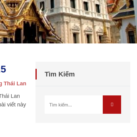
25
Tìm Kiếm
g Thái Lan
Thái Lan
ài viết này