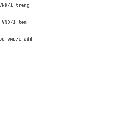
VNĐ/1 trang
 VNĐ/1 tem
00 VNĐ/1 dấu