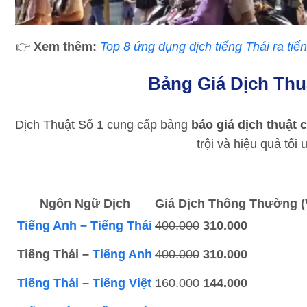
👉
Xem thêm:
Top 8 ứng dụng dịch tiếng Thái ra tiế
Bảng Giá Dịch Thu
Dịch Thuật Số 1 cung cấp bảng
báo giá dịch thuật 
trội và hiệu quả tố
Ngôn Ngữ Dịch
Giá Dịch Thông Thường (
Tiếng Anh – Tiếng Thái
400.000
310.000
Tiếng Thái –
Tiếng Anh
400.000
310.000
Tiếng Thái – Tiếng Việt
160.000
144.000