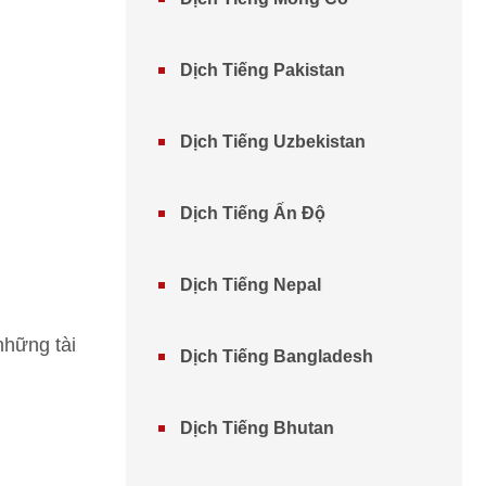
Dịch Tiếng Pakistan
Dịch Tiếng Uzbekistan
Dịch Tiếng Ấn Độ
Dịch Tiếng Nepal
những tài
Dịch Tiếng Bangladesh
Dịch Tiếng Bhutan