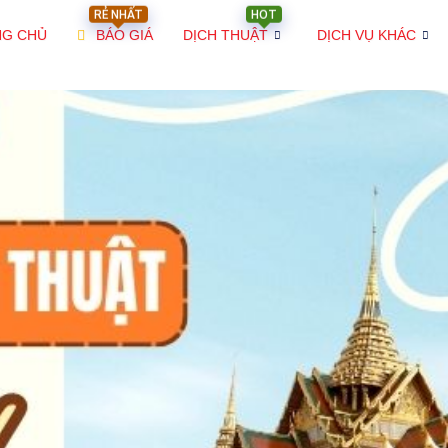
RẺ NHẤT
HOT
NG CHỦ
BÁO GIÁ
DỊCH THUẬT
DỊCH VỤ KHÁC