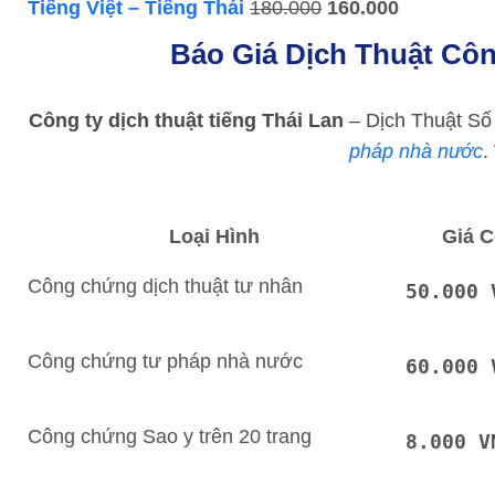
Tiếng Việt – Tiếng Thái
180.000
160.000
Báo Giá Dịch Thuật Côn
Công ty dịch thuật tiếng Thái Lan
– Dịch Thuật Số 
pháp nhà nước
.
Loại Hình
Giá 
Công chứng dịch thuật tư nhân
50.000 
Công chứng tư pháp nhà nước
60.000 
Công chứng Sao y trên 20 trang
8.000 V