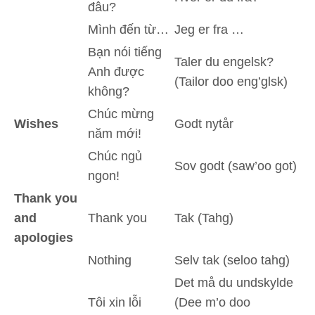
đâu?
Mình đến từ…
Jeg er fra …
Bạn nói tiếng
Taler du engelsk?
Anh được
(Tailor doo eng’glsk)
không?
Chúc mừng
Wishes
Godt nytår
năm mới!
Chúc ngủ
Sov godt (saw’oo got)
ngon!
Thank you
and
Thank you
Tak (Tahg)
apologies
Nothing
Selv tak (seloo tahg)
Det må du undskylde
Tôi xin lỗi
(Dee m’o doo