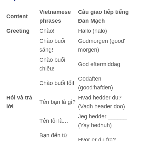
Vietnamese
Câu giao tiếp tiếng
Content
phrases
Đan Mạch
Greeting
Chào!
Hallo (halo)
Chào buổi
Godmorgen (good’
sáng!
morgen)
Chào buổi
God eftermiddag
chiều!
Godaften
Chào buổi tối!
(good’hafden)
Hỏi và trả
Hvad hedder du?
Tên bạn là gì?
lời
(Vadh header doo)
Jeg hedder ______
Tên tôi là…
(Yay hedhuh)
Bạn đến từ
Hvor er du fra?