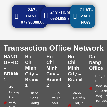
24/7 -
CHAT -
24/7 - HCMC:
HANOI:
ZALO
0934.888.768
077.90888.68
NOW!
Transaction Office Network
HANOI
Ho
Ho
Ho
Da
OFFICE
Chi
Chi
Chi
Nang
–
Minh
Minh
Minh
Office
BRANCH
City –
City –
City –
Tầng 4,
1
Branch
Branch
Branch
Tòa
1
2
3
DanaBo
46
76 Bạch
Hoàng
187A
166A
345A
Đằng, P
Cầu
Cach
Vo Thi
Nguyễn
Hải Châ
mới,
Mang
Sau
Trãi, P.