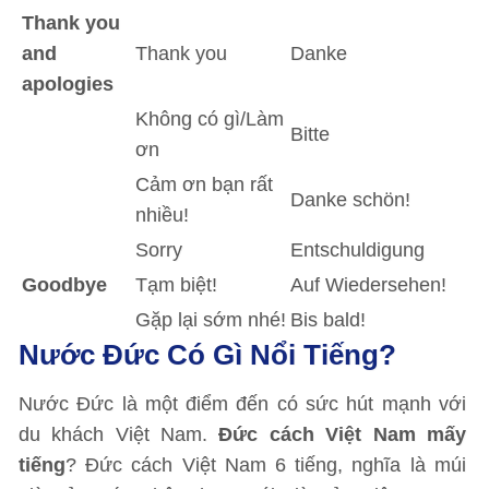
Thank you
and
Thank you
Danke
apologies
Không có gì/Làm
Bitte
ơn
Cảm ơn bạn rất
Danke schön!
nhiều!
Sorry
Entschuldigung
Goodbye
Tạm biệt!
Auf Wiedersehen!
Gặp lại sớm nhé!
Bis bald!
Nước Đức Có Gì Nổi Tiếng?
Nước Đức là một điểm đến có sức hút mạnh với
du khách Việt Nam.
Đức cách Việt Nam mấy
tiếng
? Đức cách Việt Nam 6 tiếng, nghĩa là múi