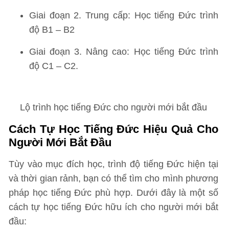
Giai đoạn 2. Trung cấp: Học tiếng Đức trình
độ B1 – B2
Giai đoạn 3. Nâng cao: Học tiếng Đức trình
độ C1 – C2.
Lộ trình học tiếng Đức cho người mới bắt đầu
Cách Tự Học Tiếng Đức Hiệu Quả Cho
Người Mới Bắt Đầu
Tùy vào mục đích học, trình độ tiếng Đức hiện tại
và thời gian rảnh, bạn có thể tìm cho mình phương
pháp học tiếng Đức phù hợp. Dưới đây là một số
cách tự học tiếng Đức hữu ích cho người mới bắt
đầu: