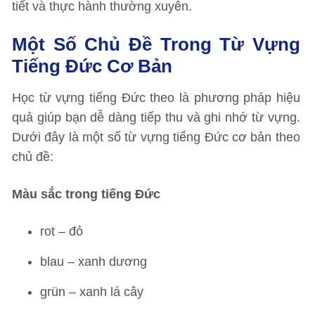
tiết và thực hành thường xuyên.
Một Số Chủ Đề Trong Từ Vựng
Tiếng Đức Cơ Bản
Học từ vựng tiếng Đức theo là phương pháp hiệu
quả giúp bạn dễ dàng tiếp thu và ghi nhớ từ vựng.
Dưới đây là một số từ vựng tiếng Đức cơ bản theo
chủ đề:
Màu sắc trong tiếng Đức
rot – đỏ
blau – xanh dương
grün – xanh lá cây