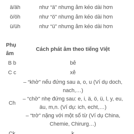
ä/äh
như “ä” nhưng âm kéo dài hơn
ö/öh
như “ö” nhưng âm kéo dài hơn
ü/üh
như “ü” nhưng âm kéo dài hơn
Phụ
Cách phát âm theo tiếng Việt
âm
B b
bê
C c
xê
– “khờ” nếu đứng sau a, o, u (Ví dụ doch,
nach,…)
– “chờ” nhẹ đứng sau: e, i, ä, ö, ü, l, y, eu,
Ch
äu, m,n. (Ví dụ: ich, echt,…)
– “trờ” nặng với một số từ (Ví dụ China,
Chemie, Chirurg…)
Ck
k