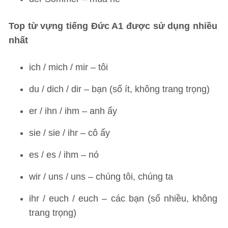
Top từ vựng tiếng Đức A1 được sử dụng nhiều
nhất
ich / mich / mir – tôi
du / dich / dir – bạn (số ít, không trang trọng)
er / ihn / ihm – anh ấy
sie / sie / ihr – cô ấy
es / es / ihm – nó
wir / uns / uns – chúng tôi, chúng ta
ihr / euch / euch – các bạn (số nhiều, không
trang trọng)