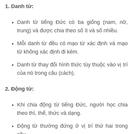
1. Danh từ:
Danh từ tiếng Đức có ba giống (nam, nữ,
trung) và được chia theo số ít và số nhiều.
Mỗi danh từ đều có mạo từ xác định và mạo
từ không xác định đi kèm.
Danh từ thay đổi hình thức tùy thuộc vào vị trí
của nó trong câu (cách).
2. Động từ:
Khi chia động từ tiếng Đức, người học chia
theo thì, thể, thức và dạng.
Động từ thường đứng ở vị trí thứ hai trong