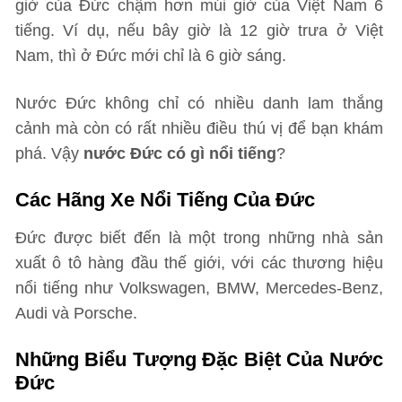
giờ của Đức chậm hơn múi giờ của Việt Nam 6
tiếng. Ví dụ, nếu bây giờ là 12 giờ trưa ở Việt
Nam, thì ở Đức mới chỉ là 6 giờ sáng.
Nước Đức không chỉ có nhiều danh lam thắng
cảnh mà còn có rất nhiều điều thú vị để bạn khám
phá. Vậy
nước Đức có gì nổi tiếng
?
Các Hãng Xe Nổi Tiếng Của Đức
Đức được biết đến là một trong những nhà sản
xuất ô tô hàng đầu thế giới, với các thương hiệu
nổi tiếng như Volkswagen, BMW, Mercedes-Benz,
Audi và Porsche.
Những Biểu Tượng Đặc Biệt Của Nước
Đức