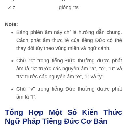
Z z
giống “ts”
Note:
Bảng phiên âm này chỉ là hướng dẫn chung.
Cách phát âm thực tế của tiếng Đức có thể
thay đổi tùy theo vùng miền và ngữ cảnh.
Chữ “c” trong tiếng Đức thường được phát
âm là “k” trước các nguyên âm “a”, “o”, “u” và
“ts” trước các nguyên âm “e”, “i” và “y”.
Chữ “v” trong tiếng Đức thường được phát
âm là “f”.
Tổng Hợp Một Số Kiến Thức
Ngữ Pháp Tiếng Đức Cơ Bản