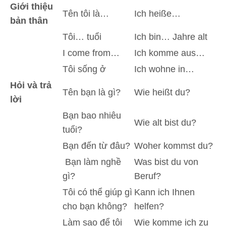
Giới thiệu
Tên tôi là…
Ich heiße…
bản thân
Tôi… tuổi
Ich bin… Jahre alt
I come from…
Ich komme aus…
Tôi sống ở
Ich wohne in…
Hỏi và trả
Tên bạn là gì?
Wie heißt du?
lời
Bạn bao nhiêu
Wie alt bist du?
tuổi?
Bạn đến từ đâu?
Woher kommst du?
Bạn làm nghề
Was bist du von
gì?
Beruf?
Tôi có thể giúp gì
Kann ich Ihnen
cho bạn không?
helfen?
Làm sao để tôi
Wie komme ich zu