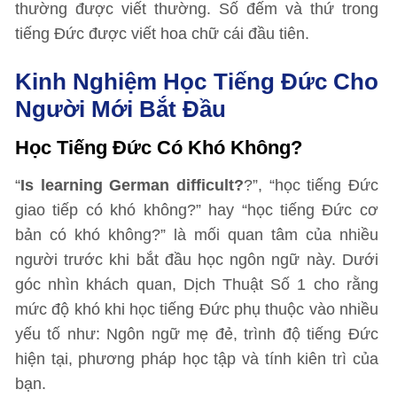
thường được viết thường. Số đếm và thứ trong
tiếng Đức được viết hoa chữ cái đầu tiên.
Kinh Nghiệm Học Tiếng Đức Cho
Người Mới Bắt Đầu
Học Tiếng Đức Có Khó Không?
“
Is learning German difficult?
?”, “học tiếng Đức
giao tiếp có khó không?” hay “học tiếng Đức cơ
bản có khó không?” là mối quan tâm của nhiều
người trước khi bắt đầu học ngôn ngữ này. Dưới
góc nhìn khách quan, Dịch Thuật Số 1 cho rằng
mức độ khó khi học tiếng Đức phụ thuộc vào nhiều
yếu tố như: Ngôn ngữ mẹ đẻ, trình độ tiếng Đức
hiện tại, phương pháp học tập và tính kiên trì của
bạn.