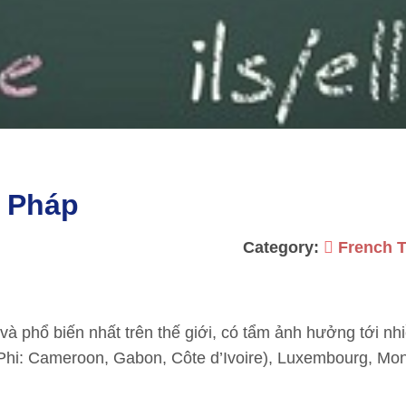
g Pháp
Category:
French T
à phổ biến nhất trên thế giới, có tẩm ảnh hưởng tới nh
Phi: Cameroon, Gabon, Côte d’Ivoire), Luxembourg, Mo