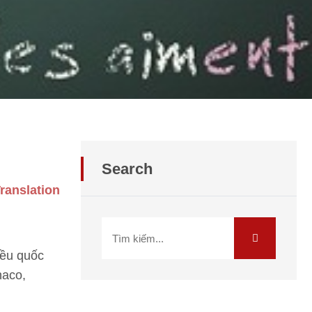
Search
ranslation
iều quốc
naco,