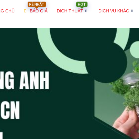
RẺ NHẤT
HOT
NG CHỦ
BÁO GIÁ
DỊCH THUẬT
DỊCH VỤ KHÁC