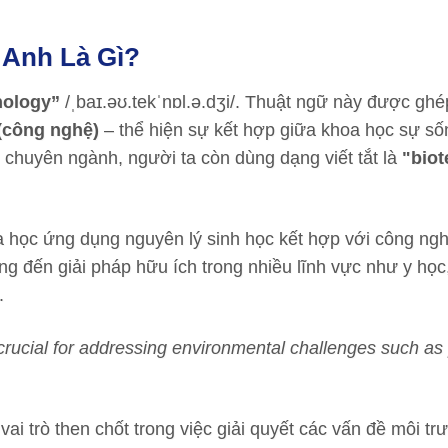
 Anh Là Gì?
nology”
/ˌbaɪ.əʊ.tekˈnɒl.ə.dʒi/. Thuật ngữ này được ghép
(công nghệ)
– thể hiện sự kết hợp giữa khoa học sự sốn
ệu chuyên ngành, người ta còn dùng dạng viết tắt là
"biot
 học ứng dụng nguyên lý sinh học kết hợp với công ngh
ang đến giải pháp hữu ích trong nhiều lĩnh vực như y học
.
rucial for addressing environmental challenges such as 
ai trò then chốt trong việc giải quyết các vấn đề môi t