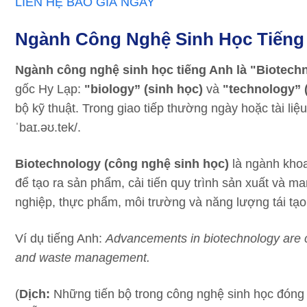
LIÊN HỆ BÁO GIÁ NGAY
Ngành Công Nghệ Sinh Học Tiếng
Ngành công nghệ sinh học tiếng Anh là "Biotech
gốc Hy Lạp:
"biology” (sinh học)
và
"technology” 
bộ kỹ thuật. Trong giao tiếp thường ngày hoặc tài li
ˈbaɪ.əʊ.tek/.
Biotechnology (công nghệ sinh học)
là ngành khoa
để tạo ra sản phẩm, cải tiến quy trình sản xuất và m
nghiệp, thực phẩm, môi trường và năng lượng tái tạo
Ví dụ tiếng Anh:
Advancements in biotechnology are c
and waste management.
(
Dịch:
Những tiến bộ trong công nghệ sinh học đóng v