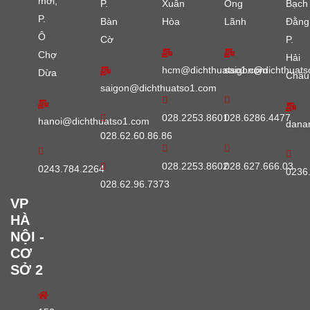
mới,
P.
Xuân
Ông
Bạch
P.
Bàn
Hòa
Lãnh
Đằng
Ô
Cờ
P.
Chợ
Hải
hcm@dichthuatso1.com
saigon@dichthuats
Dừa
Châu
saigon@dichthuatso1.com
028.2253.8601
028.6286.4477
hanoi@dichthuatso1.com
dana
028.62.60.86.86
028.2253.8602
028.627.666.03
0243.784.2264
0236
028.62.96.7373
VP
HÀ
NỘI -
CƠ
SỞ 2