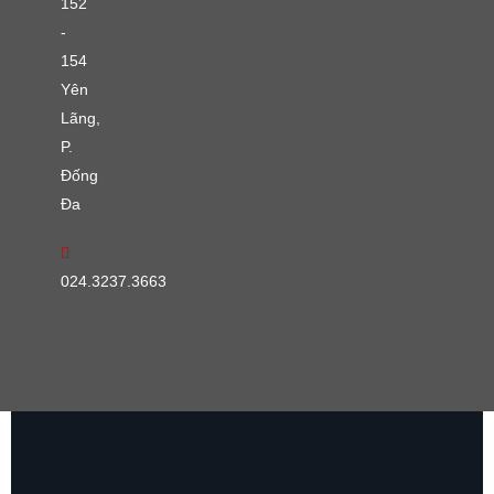
152
-
154
Yên
Lãng,
P.
Đống
Đa
024.3237.3663