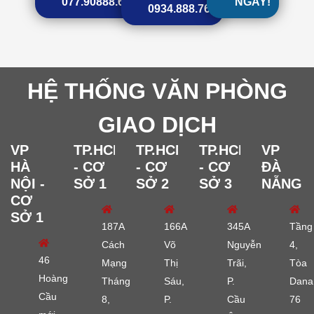
077.90888.68
NGAY!
0934.888.768
HỆ THỐNG VĂN PHÒNG
GIAO DỊCH
VP
TP.HCM
TP.HCM
TP.HCM
VP
HÀ
- CƠ
- CƠ
- CƠ
ĐÀ
NỘI -
SỞ 1
SỞ 2
SỞ 3
NẴNG
CƠ
SỞ 1
187A
166A
345A
Tầng
Cách
Võ
Nguyễn
4,
46
Mạng
Thị
Trãi,
Tòa
Hoàng
Tháng
Sáu,
P.
Dana
Cầu
8,
P.
Cầu
76