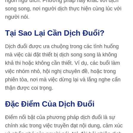
ngôn ngữ đích. Phương pháp này khác với dịch
song song, nơi người dịch thực hiện cùng lúc với
người nói.
Tại Sao Lại Cần Dịch Đuổi?
Dịch đuổi được ưa chuộng trong các tình huống
mà việc cài đặt thiết bị dịch song song là không
khả thi hoặc không cần thiết. Ví dụ, các buổi làm
việc nhóm nhỏ, hội nghị chuyên đề, hoặc trong
phiên tòa, nơi mà việc dừng lại và lắng nghe cẩn
thận được coi trọng.
Đặc Điểm Của Dịch Đuổi
Điểm nổi bật của phương pháp dịch đuổi là sự
chính xác trong việc truyền đạt nội dung, cảm xúc