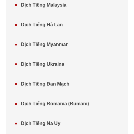
Dịch Tiếng Malaysia
Dịch Tiếng Hà Lan
Dịch Tiếng Myanmar
Dịch Tiếng Ukraina
Dịch Tiếng Đan Mạch
Dịch Tiếng Romania (Rumani)
Dịch Tiếng Na Uy