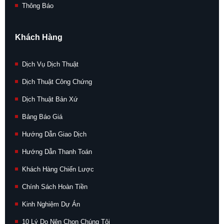
Thông Báo
Khách Hàng
Dịch Vụ Dịch Thuật
Dịch Thuật Công Chứng
Dịch Thuật Bản Xứ
Bảng Báo Giá
Hướng Dẫn Giao Dịch
Hướng Dẫn Thanh Toán
Khách Hàng Chiến Lược
Chính Sách Hoàn Tiền
Kinh Nghiệm Dự Án
10 Lý Do Nên Chọn Chúng Tôi