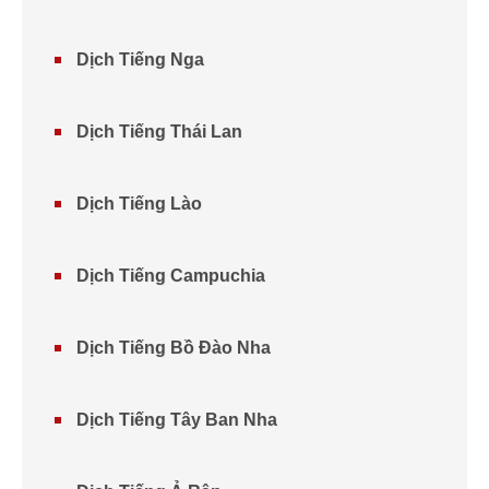
Dịch Tiếng Nga
Dịch Tiếng Thái Lan
Dịch Tiếng Lào
Dịch Tiếng Campuchia
Dịch Tiếng Bồ Đào Nha
Dịch Tiếng Tây Ban Nha