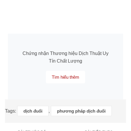
Chứng nhận Thương hiệu Dịch Thuật Uy
Tín Chất Lượng
Tìm hiểu thêm
Tags:
dịch đuổi
,
phương pháp dịch đuổi