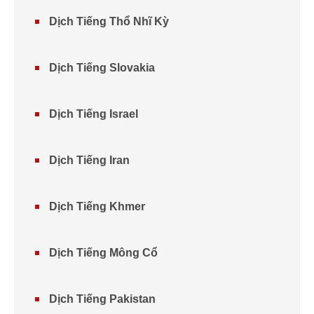
Dịch Tiếng Thổ Nhĩ Kỳ
Dịch Tiếng Slovakia
Dịch Tiếng Israel
Dịch Tiếng Iran
Dịch Tiếng Khmer
Dịch Tiếng Mông Cổ
Dịch Tiếng Pakistan