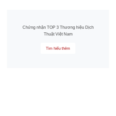
Chứng nhận TOP 3 Thương hiệu Dịch
Thuật Việt Nam
Tìm hiểu thêm