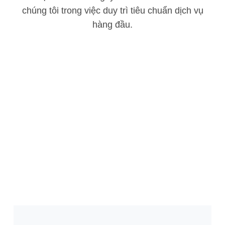
chúng tôi trong việc duy trì tiêu chuẩn dịch vụ
hàng đầu.