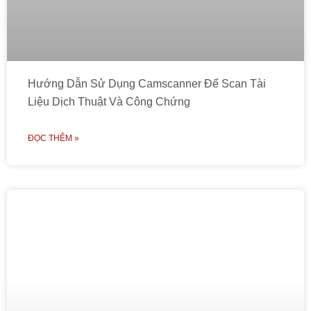
Hướng Dẫn Sử Dụng Camscanner Để Scan Tài
Liệu Dịch Thuật Và Công Chứng
ĐỌC THÊM »