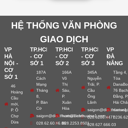
HỆ THỐNG VĂN PHÒNG
GIAO DỊCH
VP
TP.HCM
TP.HCM
TP.HCM
VP
HÀ
- CƠ
- CƠ
- CƠ
ĐÀ
NỘI -
SỞ 1
SỞ 2
SỞ 3
NẴNG
CƠ
187A
166A
345A
Tầng 4,
SỞ 1
Cách
Võ
Nguyễn
Tòa
Mạng
Thị
Trãi, P.
DanaBo
46
Tháng
Sáu,
Cầu
76 Bạch
Hoàng
8,
P.
Ông
Đằng, P
Cầu
P. Bàn
Xuân
Lãnh
Hải Châ
mới,
Cờ
Hòa
saigon@dichthuatso1
danang
P. Ô
saigon@dichthuatso1.com
hcm@dichthuatso1.com
Chợ
028.6286.4477
0236.62
Dừa
028.62.60.86.86
028.2253.8601
028.627.666.03