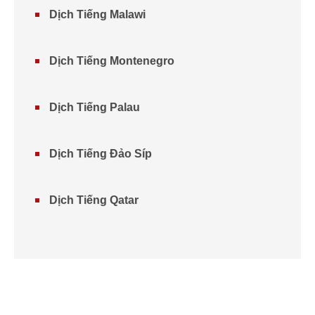
Dịch Tiếng Malawi
Dịch Tiếng Montenegro
Dịch Tiếng Palau
Dịch Tiếng Đảo Síp
Dịch Tiếng Qatar