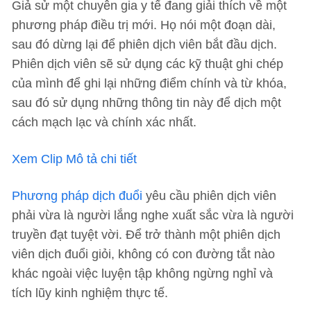
Giả sử một chuyên gia y tế đang giải thích về một
phương pháp điều trị mới. Họ nói một đoạn dài,
sau đó dừng lại để phiên dịch viên bắt đầu dịch.
Phiên dịch viên sẽ sử dụng các kỹ thuật ghi chép
của mình để ghi lại những điểm chính và từ khóa,
sau đó sử dụng những thông tin này để dịch một
cách mạch lạc và chính xác nhất.
Xem Clip Mô tả chi tiết
Phương pháp dịch đuổi
yêu cầu phiên dịch viên
phải vừa là người lắng nghe xuất sắc vừa là người
truyền đạt tuyệt vời. Để trở thành một phiên dịch
viên dịch đuổi giỏi, không có con đường tắt nào
khác ngoài việc luyện tập không ngừng nghỉ và
tích lũy kinh nghiệm thực tế.