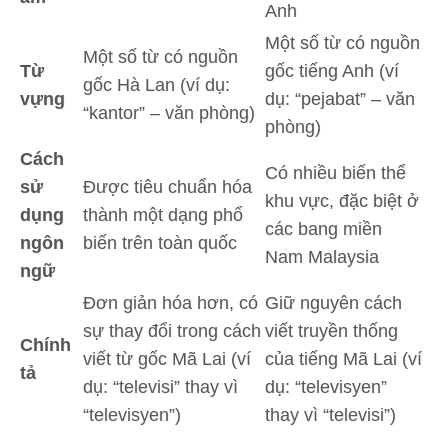
Anh
Một số từ có nguồn
Một số từ có nguồn
Từ
gốc tiếng Anh (ví
gốc Hà Lan (ví dụ:
vựng
dụ: “pejabat” – văn
“kantor” – văn phòng)
phòng)
Cách
Có nhiều biến thể
sử
Được tiêu chuẩn hóa
khu vực, đặc biệt ở
dụng
thành một dạng phổ
các bang miền
ngôn
biến trên toàn quốc
Nam Malaysia
ngữ
Đơn giản hóa hơn, có
Giữ nguyên cách
sự thay đổi trong cách
viết truyền thống
Chính
viết từ gốc Mã Lai (ví
của tiếng Mã Lai (ví
tả
dụ: “televisi” thay vì
dụ: “televisyen”
“televisyen”)
thay vì “televisi”)