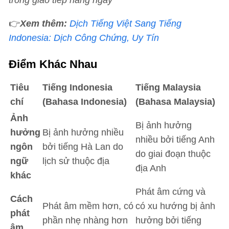
trong giao tiếp hàng ngày
👉
Xem thêm:
Dịch Tiếng Việt Sang Tiếng
Indonesia: Dịch Công Chứng, Uy Tín
Điểm Khác Nhau
Tiêu
Tiếng Indonesia
Tiếng Malaysia
chí
(Bahasa Indonesia)
(Bahasa Malaysia)
Ảnh
Bị ảnh hưởng
hưởng
Bị ảnh hưởng nhiều
nhiều bởi tiếng Anh
ngôn
bởi tiếng Hà Lan do
do giai đoạn thuộc
ngữ
lịch sử thuộc địa
địa Anh
khác
Phát âm cứng và
Cách
Phát âm mềm hơn, có
có xu hướng bị ảnh
phát
phần nhẹ nhàng hơn
hưởng bởi tiếng
âm