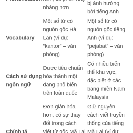
bị ảnh hưởng
nhàng hơn
bởi tiếng Anh
Một số từ có
Một số từ có
nguồn gốc Hà
nguồn gốc tiếng
Vocabulary
Lan (ví dụ:
Anh (ví dụ:
“kantor” – văn
“pejabat” – văn
phòng)
phòng)
Có nhiều biến
Được tiêu chuẩn
thể khu vực,
Cách sử dụng
hóa thành một
đặc biệt ở các
ngôn ngữ
dạng phổ biến
bang miền Nam
trên toàn quốc
Malaysia
Đơn giản hóa
Giữ nguyên
hơn, có sự thay
cách viết truyền
đổi trong cách
thống của tiếng
Chính tả
viết từ gốc Mã Lai
Mã Lai (ví dụ: