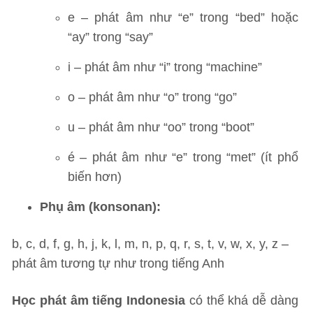
e – phát âm như “e” trong “bed” hoặc
“ay” trong “say”
i – phát âm như “i” trong “machine”
o – phát âm như “o” trong “go”
u – phát âm như “oo” trong “boot”
é – phát âm như “e” trong “met” (ít phổ
biến hơn)
Phụ âm (konsonan):
b, c, d, f, g, h, j, k, l, m, n, p, q, r, s, t, v, w, x, y, z –
phát âm tương tự như trong tiếng Anh
Học phát âm tiếng Indonesia
có thể khá dễ dàng