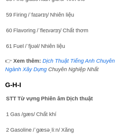
59
Firing
/ˈfaɪərɪŋ/
Nhiên liệu
60
Flavoring
/ˈfleɪvərɪŋ/
Chất thơm
61
Fuel
/ˈfjʊəl/
Nhiên liệu
👉
Xem thêm:
Dịch Thuật Tiếng Anh Chuyên
Ngành Xây Dựng
Chuyên Nghiệp Nhất
G-H-I
STT
Từ vựng
Phiên âm
Dịch thuật
1
Gas
/ɡæs/
Chất khí
2
Gasoline
/ˈɡæsəˌliːn/
Xăng