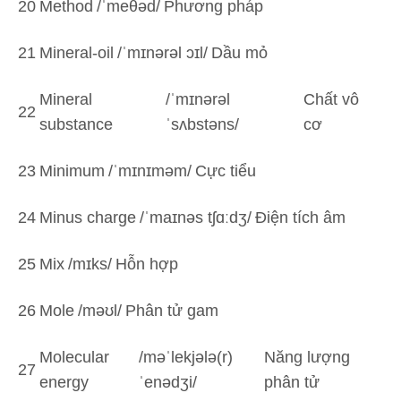
20
Method
/ˈmeθəd/
Phương pháp
21
Mineral-oil
/ˈmɪnərəl ɔɪl/
Dầu mỏ
Mineral
/ˈmɪnərəl
Chất vô
22
substance
ˈsʌbstəns/
cơ
23
Minimum
/ˈmɪnɪməm/
Cực tiểu
24
Minus charge
/ˈmaɪnəs tʃɑːdʒ/
Điện tích âm
25
Mix
/mɪks/
Hỗn hợp
26
Mole
/məʊl/
Phân tử gam
Molecular
/məˈlekjələ(r)
Năng lượng
27
energy
ˈenədʒi/
phân tử