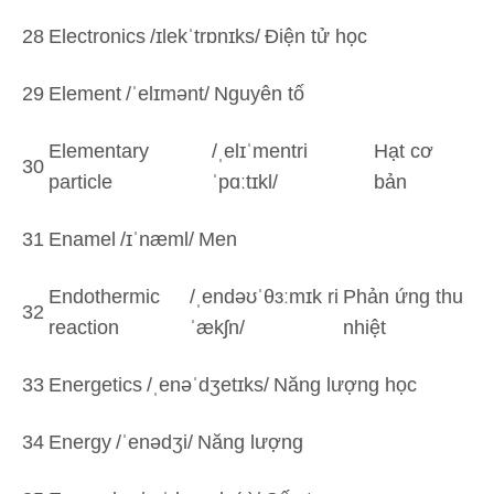
28
Electronics
/ɪlekˈtrɒnɪks/
Điện tử học
29
Element
/ˈelɪmənt/
Nguyên tố
Elementary
/ˌelɪˈmentri
Hạt cơ
30
particle
ˈpɑːtɪkl/
bản
31
Enamel
/ɪˈnæml/
Men
Endothermic
/ˌendəʊˈθɜːmɪk ri
Phản ứng thu
32
reaction
ˈækʃn/
nhiệt
33
Energetics
/ˌenəˈdʒetɪks/
Năng lượng học
34
Energy
/ˈenədʒi/
Năng lượng