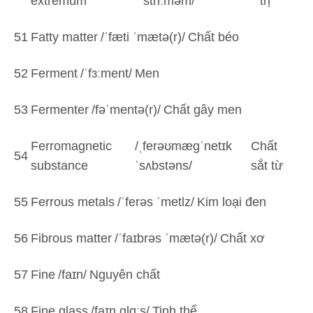
extremum
ˈstriːməm/
trị
51
Fatty matter
/ˈfæti ˈmætə(r)/
Chất béo
52
Ferment
/ˈfɜːment/
Men
53
Fermenter
/fəˈmentə(r)/
Chất gây men
Ferromagnetic
/ˌferəʊmæɡˈnetɪk
Chất
54
substance
ˈsʌbstəns/
sắt từ
55
Ferrous metals
/ˈferəs ˈmetlz/
Kim loại đen
56
Fibrous matter
/ˈfaɪbrəs ˈmætə(r)/
Chất xơ
57
Fine
/faɪn/
Nguyên chất
58
Fine glass
/faɪn ɡlɑːs/
Tinh thể