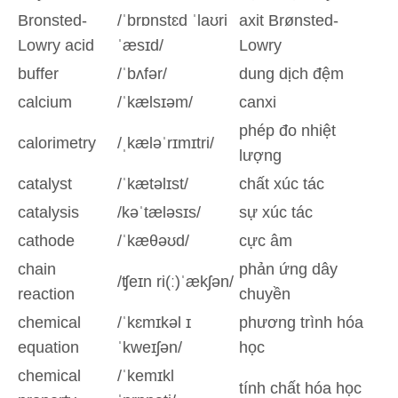
Bronsted-
/ˈbrɒnstɛd ˈlaʊri
axit Brønsted-
Lowry acid
ˈæsɪd/
Lowry
buffer
/ˈbʌfər/
dung dịch đệm
calcium
/ˈkælsɪəm/
canxi
phép đo nhiệt
calorimetry
/ˌkæləˈrɪmɪtri/
lượng
catalyst
/ˈkætəlɪst/
chất xúc tác
catalysis
/kəˈtæləsɪs/
sự xúc tác
cathode
/ˈkæθəʊd/
cực âm
chain
phản ứng dây
/ʧeɪn ri(ː)ˈækʃən/
reaction
chuyền
chemical
/ˈkɛmɪkəl ɪ
phương trình hóa
equation
ˈkweɪʃən/
học
chemical
/ˈkemɪkl
tính chất hóa học