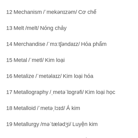
12
Mechanism
/ˈmekənɪzəm/
Cơ chế
13
Melt
/melt/
Nóng chảy
14
Merchandise
/ˈmɜːtʃəndaɪz/
Hóa phẩm
15
Metal
/ˈmetl/
Kim loại
16
Metalize
/ˈmetəlaɪz/
Kim loại hóa
17
Metallography
/ˌmetəˈlɒɡrəfi/
Kim loại học
18
Metalloid
/ˈmetəˌlɔɪd/
Á kim
19
Metallurgy
/məˈtælədʒi/
Luyện kim