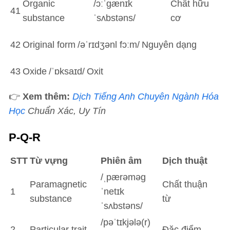
Organic
/ɔːˈɡænɪk
Chất hữu
41
substance
ˈsʌbstəns/
cơ
42
Original form
/əˈrɪdʒənl fɔːm/
Nguyên dạng
43
Oxide
/ˈɒksaɪd/
Oxit
👉
Xem thêm:
Dịch Tiếng Anh Chuyên Ngành Hóa
Học
Chuẩn Xác, Uy Tín
P-Q-R
STT
Từ vựng
Phiên âm
Dịch thuật
/ˌpærəməɡ
Paramagnetic
Chất thuận
1
ˈnetɪk
substance
từ
ˈsʌbstəns/
/pəˈtɪkjələ(r)
2
Particular trait
Đặc điểm