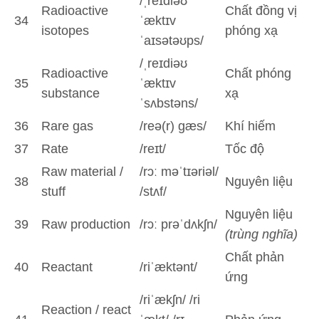
/ˌreɪdiəʊ
Radioactive
Chất đồng vị
34
ˈæktɪv
isotopes
phóng xạ
ˈaɪsətəʊps/
/ˌreɪdiəʊ
Radioactive
Chất phóng
35
ˈæktɪv
substance
xạ
ˈsʌbstəns/
36
Rare gas
/reə(r) ɡæs/
Khí hiếm
37
Rate
/reɪt/
Tốc độ
Raw material /
/rɔː məˈtɪəriəl/
38
Nguyên liệu
stuff
/stʌf/
Nguyên liệu
39
Raw production
/rɔː prəˈdʌkʃn/
(trùng nghĩa)
Chất phản
40
Reactant
/riˈæktənt/
ứng
/riˈækʃn/ /ri
Reaction / react