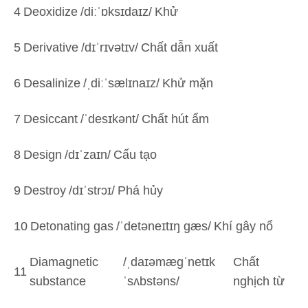
4
Deoxidize
/diːˈɒksɪdaɪz/
Khử
5
Derivative
/dɪˈrɪvətɪv/
Chất dẫn xuất
6
Desalinize
/ˌdiːˈsælɪnaɪz/
Khử mặn
7
Desiccant
/ˈdesɪkənt/
Chất hút ẩm
8
Design
/dɪˈzaɪn/
Cấu tạo
9
Destroy
/dɪˈstrɔɪ/
Phá hủy
10
Detonating gas
/ˈdetəneɪtɪŋ ɡæs/
Khí gây nổ
Diamagnetic
/ˌdaɪəmæɡˈnetɪk
Chất
11
substance
ˈsʌbstəns/
nghịch từ