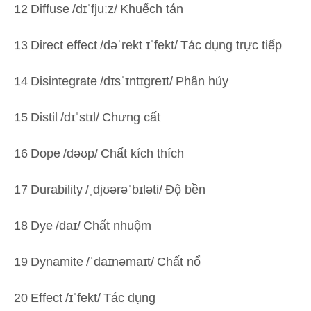
12
Diffuse
/dɪˈfjuːz/
Khuếch tán
13
Direct effect
/dəˈrekt ɪˈfekt/
Tác dụng trực tiếp
14
Disintegrate
/dɪsˈɪntɪɡreɪt/
Phân hủy
15
Distil
/dɪˈstɪl/
Chưng cất
16
Dope
/dəʊp/
Chất kích thích
17
Durability
/ˌdjʊərəˈbɪləti/
Độ bền
18
Dye
/daɪ/
Chất nhuộm
19
Dynamite
/ˈdaɪnəmaɪt/
Chất nổ
20
Effect
/ɪˈfekt/
Tác dụng