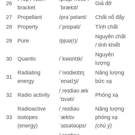
26
Giá đỡ
bracket
ˈbrækɪt/
27
Propellant
/prəˈpelənt/
Chất nổ đẩy
28
Property
/ˈprɒpəti/
Tính chất
Nguyên chất
29
Pure
/pjʊə(r)/
/ tinh khiết
Nguyên
30
Quantic
/ˈkwɒntɪk/
lượng
Radiating
/ˈreɪdieɪtɪŋ
Năng lượng
31
energy
ˈenədʒi/
bức xạ
/ˌreɪdiəʊ æk
32
Radio activity
Phóng xạ
ˈtɪvəti/
Radioactive
/ˌreɪdiəʊ
Năng lượng
33
isotopes
ˈæktɪv
phóng xạ
(energy)
ˈaɪsətəʊps/
(chú ý)