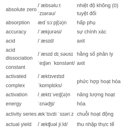
/ˈæbsəluːt
nhiệt độ không (0)
absolute zero
ˈzɪərəʊ/
tuyệt đối
absorption
ædˈsɔːpʃ(ə)n
hấp phụ
accuracy
/ˈækjʊrəsi/
sự chính xác
acid
/ˈæsɪd/
axit
acid
/ˈæsɪd dɪˌsəʊsɪ
hằng số phân ly
dissociation
ˈeɪʃən ˈkɒnstənt/
axit
constant
activated
/ˈæktɪveɪtɪd
phức hợp hoạt hóa
complex
ˈkɒmplɛks/
activation
/ˌæktɪˈveɪʃ(ə)n
năng lượng hoạt
energy
ˈɛnəʤi/
hóa
activity series
ækˈtɪvɪti ˈsɪəriːz
chuỗi hoạt động
actual yield
/ˈækʧʊəl jiːld/
thu nhập thực tế