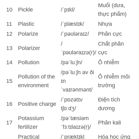
Muối (dưa,
10
Pickle
/ˈpɪkl/
thực phẩm)
11
Plastic
/ˈplæstɪk/
Nhựa
12
Polarize
/ˈpəʊləraɪz/
Phân cực
/
Chất phân
13
Polarizer
ˈpəʊləraɪzə(r)/
cực
14
Pollution
/pəˈluːʃn/
Ô nhiễm
/pəˈluːʃn əv ði
Pollution of the
Ô nhiễm môi
15
ɪn
environment
trường
ˈvaɪrənmənt/
/ˈpɒzətɪv
Điện tích
16
Positive charge
tʃɑːdʒ/
dương
Potassium
/pəˈtæsiəm
17
Phân kali
fertilizer
ˈfɜːtɪlaɪzə(r)/
Practical
/ˈpræktɪkl
Hóa học ứng