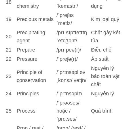
18
chemistry
ˈkemɪstri/
dụng
/ˈpreʃəs
19
Precious metals
Kim loại quý
ˈmetlz/
Precipitating
/prɪˈsɪpɪteɪtɪŋ
Chất gây kết
20
agent
ˈeɪdʒənt/
tủa
21
Prepare
/prɪˈpeə(r)/
Điều chế
22
Pressure
/ˈpreʃə(r)/
Áp suất
Nguyên lý
Principle of
/ˈprɪnsəpl əv
23
bảo toàn vật
conservation
ˌkɒnsəˈveɪʃn/
chất
24
Principles
/ˈprɪnsəplz/
Nguyên lý
/ˈprəʊses/
25
Process
hoặc /
Quá trình
ˈprɑːses/
Prop / rest /
/prɒp/ /rest/ /