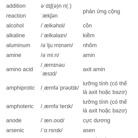
addition
əˈdɪʃ(ə)n ri(ː)
phản ứng cộng
reaction
ˈækʃən
alcohol
/ˈælkəhɒl/
cồn
alkaline
/ˈælkəlaɪn/
kiềm
aluminum
/əˈljuːmɪnəm/
nhôm
amine
/əˈmiːn/
amin
/ˌæmɪnəʊ
amino acid
axit amin
ˈæsɪd/
lưỡng tính (có thể
amphiprotic
/ˌæmfəˈprəʊtɪk/
là axit hoặc bazơ)
lưỡng tính (có thể
amphoteric
/ˌæmfəˈterɪk/
là axit hoặc bazơ)
anode
/ˈæn.oʊd/
cực dương
arsenic
/ˈɑːrsnɪk/
asen