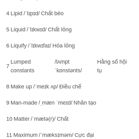
4
Lipid
/ˈlɪpɪd/
Chất béo
5
Liquid
/ˈlɪkwɪd/
Chất lỏng
6
Liquify
/ˈlɪkwɪfaɪ/
Hóa lỏng
Lumped
/lʌmpt
Hằng số hội
7
constants
ˈkɒnstənts/
tụ
8
Make up
/ˈmeɪk ʌp/
Điều chế
9
Man-made
/ˌmæn ˈmeɪd/
Nhân tạo
10
Matter
/ˈmætə(r)/
Chất
11
Maximum
/ˈmæksɪməm/
Cực đại