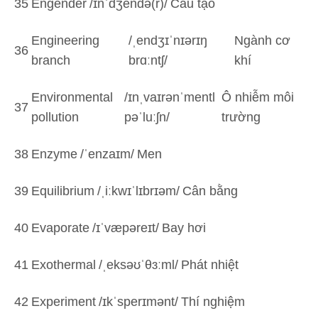
35
Engender
/ɪnˈdʒendə(r)/
Cấu tạo
Engineering
/ˌendʒɪˈnɪərɪŋ
Ngành cơ
36
branch
brɑːntʃ/
khí
Environmental
/ɪnˌvaɪrənˈmentl
Ô nhiễm môi
37
pollution
pəˈluːʃn/
trường
38
Enzyme
/ˈenzaɪm/
Men
39
Equilibrium
/ˌiːkwɪˈlɪbrɪəm/
Cân bằng
40
Evaporate
/ɪˈvæpəreɪt/
Bay hơi
41
Exothermal
/ˌeksəʊˈθɜːml/
Phát nhiệt
42
Experiment
/ɪkˈsperɪmənt/
Thí nghiệm