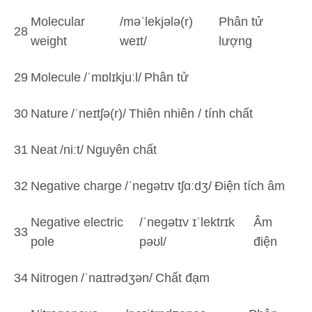
Molecular
/məˈlekjələ(r)
Phân tử
28
weight
weɪt/
lượng
29
Molecule
/ˈmɒlɪkjuːl/
Phân tử
30
Nature
/ˈneɪtʃə(r)/
Thiên nhiên / tính chất
31
Neat
/niːt/
Nguyên chất
32
Negative charge
/ˈneɡətɪv tʃɑːdʒ/
Điện tích âm
Negative electric
/ˈneɡətɪv ɪˈlektrɪk
Âm
33
pole
pəʊl/
điện
34
Nitrogen
/ˈnaɪtrədʒən/
Chất đạm