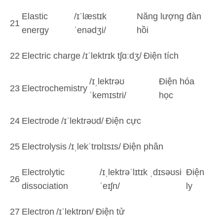
Elastic
/ɪˈlæstɪk
Năng lượng đàn
21
energy
ˈenədʒi/
hồi
22
Electric charge
/ɪˈlektrɪk tʃɑːdʒ/
Điện tích
/ɪˌlektrəʊ
Điện hóa
23
Electrochemistry
ˈkemɪstri/
học
24
Electrode
/ɪˈlektrəʊd/
Điện cực
25
Electrolysis
/ɪˌlekˈtrɒlɪsɪs/
Điện phân
Electrolytic
/ɪˌlektrəˈlɪtɪk ˌdɪsəʊsi
Điện
26
dissociation
ˈeɪʃn/
ly
27
Electron
/ɪˈlektrɒn/
Điện tử