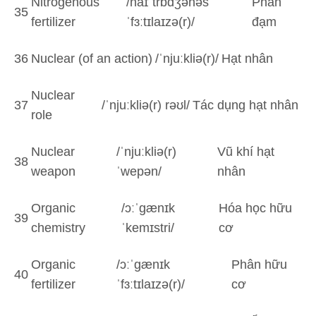
Nitrogenous
/naɪˈtrɒdʒənəs
Phân
35
fertilizer
ˈfɜːtɪlaɪzə(r)/
đạm
36
Nuclear (of an action)
/ˈnjuːkliə(r)/
Hạt nhân
Nuclear
37
/ˈnjuːkliə(r) rəʊl/
Tác dụng hạt nhân
role
Nuclear
/ˈnjuːkliə(r)
Vũ khí hạt
38
weapon
ˈwepən/
nhân
Organic
/ɔːˈɡænɪk
Hóa học hữu
39
chemistry
ˈkemɪstri/
cơ
Organic
/ɔːˈɡænɪk
Phân hữu
40
fertilizer
ˈfɜːtɪlaɪzə(r)/
cơ