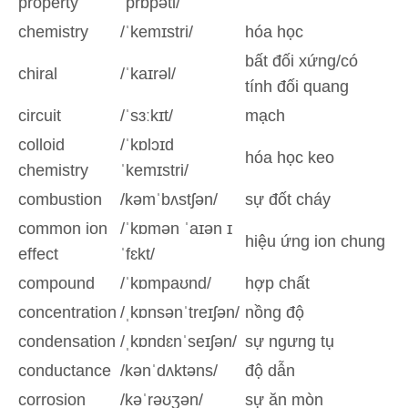
property
ˈprɒpəti/
chemistry
/ˈkemɪstri/
hóa học
bất đối xứng/có
chiral
/ˈkaɪrəl/
tính đối quang
circuit
/ˈsɜːkɪt/
mạch
colloid
/ˈkɒlɔɪd
hóa học keo
chemistry
ˈkemɪstri/
combustion
/kəmˈbʌstʃən/
sự đốt cháy
common ion
/ˈkɒmən ˈaɪən ɪ
hiệu ứng ion chung
effect
ˈfɛkt/
compound
/ˈkɒmpaʊnd/
hợp chất
concentration
/ˌkɒnsənˈtreɪʃən/
nồng độ
condensation
/ˌkɒndɛnˈseɪʃən/
sự ngưng tụ
conductance
/kənˈdʌktəns/
độ dẫn
corrosion
/kəˈrəʊʒən/
sự ăn mòn