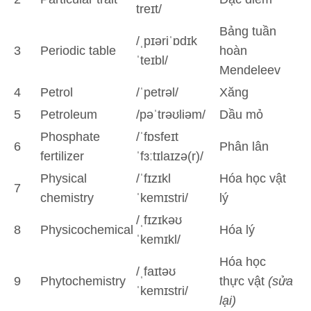
treɪt/
Bảng tuần
/ˌpɪəriˈɒdɪk
3
Periodic table
hoàn
ˈteɪbl/
Mendeleev
4
Petrol
/ˈpetrəl/
Xăng
5
Petroleum
/pəˈtrəʊliəm/
Dầu mỏ
Phosphate
/ˈfɒsfeɪt
6
Phân lân
fertilizer
ˈfɜːtɪlaɪzə(r)/
Physical
/ˈfɪzɪkl
Hóa học vật
7
chemistry
ˈkemɪstri/
lý
/ˌfɪzɪkəʊ
8
Physicochemical
Hóa lý
ˈkemɪkl/
Hóa học
/ˌfaɪtəʊ
9
Phytochemistry
thực vật
(sửa
ˈkemɪstri/
lại)