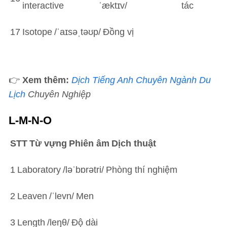
interactive
ˈæktɪv/
tác
17
Isotope
/ˈaɪsəˌtəʊp/
Đồng vị
👉
Xem thêm:
Dịch Tiếng Anh Chuyên Ngành Du
Lịch
Chuyên Nghiệp
L-M-N-O
STT
Từ vựng
Phiên âm
Dịch thuật
1
Laboratory
/ləˈbɒrətri/
Phòng thí nghiệm
2
Leaven
/ˈlevn/
Men
3
Length
/leŋθ/
Độ dài