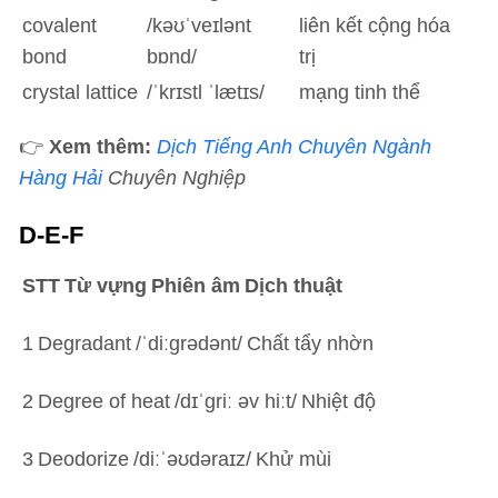
covalent
/kəʊˈveɪlənt
liên kết cộng hóa
bond
bɒnd/
trị
crystal lattice
/ˈkrɪstl ˈlætɪs/
mạng tinh thể
👉
Xem thêm:
Dịch Tiếng Anh Chuyên Ngành
Hàng Hải
Chuyên Nghiệp
D-E-F
STT
Từ vựng
Phiên âm
Dịch thuật
1
Degradant
/ˈdiːɡrədənt/
Chất tẩy nhờn
2
Degree of heat
/dɪˈɡriː əv hiːt/
Nhiệt độ
3
Deodorize
/diːˈəʊdəraɪz/
Khử mùi