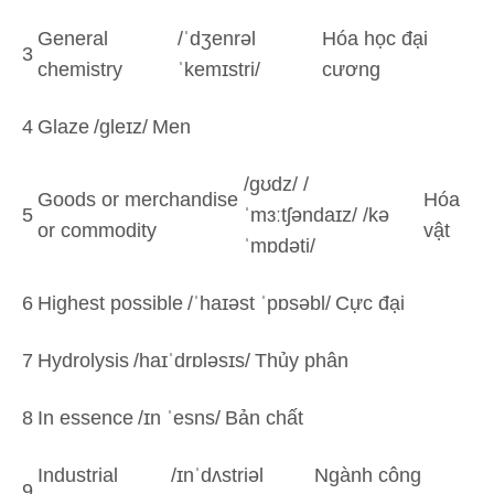
General
/ˈdʒenrəl
Hóa học đại
3
chemistry
ˈkemɪstri/
cương
4
Glaze
/ɡleɪz/
Men
/ɡʊdz/ /
Goods or merchandise
Hóa
5
ˈmɜːtʃəndaɪz/ /kə
or commodity
vật
ˈmɒdəti/
6
Highest possible
/ˈhaɪəst ˈpɒsəbl/
Cực đại
7
Hydrolysis
/haɪˈdrɒləsɪs/
Thủy phân
8
In essence
/ɪn ˈesns/
Bản chất
Industrial
/ɪnˈdʌstriəl
Ngành công
9