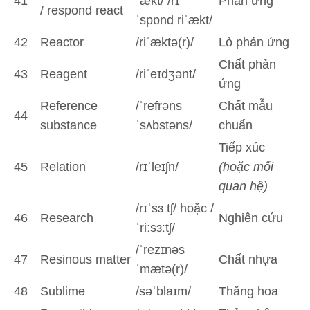
41
ˈækt/ /rɪ
Phản ứng
/ respond react
ˈspɒnd riˈækt/
42
Reactor
/riˈæktə(r)/
Lò phản ứng
Chất phản
43
Reagent
/riˈeɪdʒənt/
ứng
Reference
/ˈrefrəns
Chất mẫu
44
substance
ˈsʌbstəns/
chuẩn
Tiếp xúc
45
Relation
/rɪˈleɪʃn/
(hoặc mối
quan hệ)
/rɪˈsɜːtʃ/ hoặc /
46
Research
Nghiên cứu
ˈriːsɜːtʃ/
/ˈrezɪnəs
47
Resinous matter
Chất nhựa
ˈmætə(r)/
48
Sublime
/səˈblaɪm/
Thăng hoa