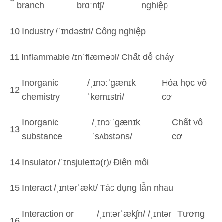
branch
brɑːntʃ/
nghiệp
10
Industry
/ˈɪndəstri/
Công nghiệp
11
Inflammable
/ɪnˈflæməbl/
Chất dễ cháy
Inorganic
/ˌɪnɔːˈɡænɪk
Hóa học vô
12
chemistry
ˈkemɪstri/
cơ
Inorganic
/ˌɪnɔːˈɡænɪk
Chất vô
13
substance
ˈsʌbstəns/
cơ
14
Insulator
/ˈɪnsjuleɪtə(r)/
Điện môi
15
Interact
/ˌɪntərˈækt/
Tác dụng lẫn nhau
Interaction or
/ˌɪntərˈækʃn/ /ˌɪntər
Tương
16