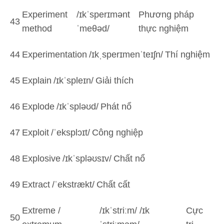
Experiment
/ɪkˈsperɪmənt
Phương pháp
43
method
ˈmeθəd/
thực nghiệm
44
Experimentation
/ɪkˌsperɪmenˈteɪʃn/
Thí nghiệm
45
Explain
/ɪkˈspleɪn/
Giải thích
46
Explode
/ɪkˈspləʊd/
Phát nổ
47
Exploit
/ˈeksplɔɪt/
Công nghiệp
48
Explosive
/ɪkˈspləʊsɪv/
Chất nổ
49
Extract
/ˈekstrækt/
Chất cất
Extreme /
/ɪkˈstriːm/ /ɪk
Cực
50