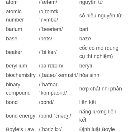
atom
/ˈætəm/
nguyên tử
atomic
/əˈtɒmɪk
số hiệu nguyên tử
number
ˈnʌmbə/
barium
/ˈbeəriəm/
bari
base
/beɪs/
bazơ
cốc có mỏ (dụng
beaker
/ˈbiːkər/
cụ thí nghiệm)
beryllium
/bəˈrɪlɪəm/
beryli
biochemistry
/ˌbaɪəʊˈkemɪstri/
hóa sinh
binary
/ˈbaɪnəri
hợp chất nhị phân
compound
ˈkɒmpaʊnd/
bond
/bɒnd/
liên kết
năng lượng liên
bond energy
/bɒnd ˈɛnəʤi/
kết
Boyle’s Law
/ˈbɔɪlz lɔː/
Định luật Boyle