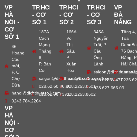
VP
TP.HCM
TP.HCM
TP.HCM
VP
HÀ
- CƠ
- CƠ
- CƠ
ĐÀ
NỘI -
SỞ 1
SỞ 2
SỞ 3
NẴNG
CƠ
187A
166A
345A
Tầng 4,
SỞ 1
Cách
Võ
Nguyễn
Tòa
Mạng
Thị
Trãi, P.
DanaBo
46
Tháng
Sáu,
Cầu
76 Bạch
Hoàng
8,
P.
Ông
Đằng, P
Cầu
P. Bàn
Xuân
Lãnh
Hải Châ
mới,
Cờ
Hòa
saigon@dichthuatso1
danang
P. Ô
saigon@dichthuatso1.com
hcm@dichthuatso1.com
Chợ
028.6286.4477
0236.62
Dừa
028.62.60.86.86
028.2253.8601
028.627.666.03
hanoi@dichthuatso1.com
028.62.96.7373
028.2253.8602
0243.784.2264
VP
HÀ
NỘI -
CƠ