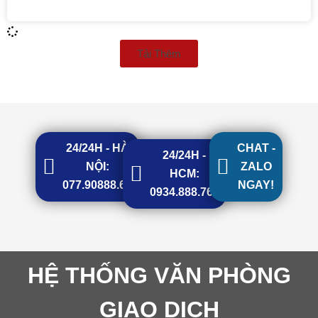
Tải Thêm
24/24H - HÀ
CHAT -
24/24H -
NỘI:
ZALO
HCM:
077.90888.68
NGAY!
0934.888.768
HỆ THỐNG VĂN PHÒNG
GIAO DỊCH