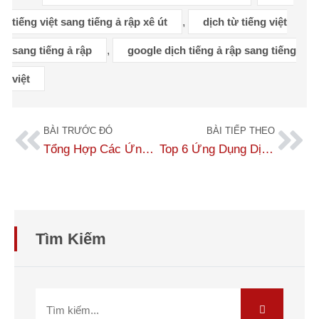
tiếng việt sang tiếng ả rập xê út
,
dịch từ tiếng việt
sang tiếng ả rập
,
google dịch tiếng ả rập sang tiếng
việt
BÀI TRƯỚC ĐÓ
BÀI TIẾP THEO
Tổng Hợp Các Ứng Dụng Dịch Tiếng Việt Sang Tiếng Malaysia Tốt Nhất
Top 6 Ứng Dụng Dịch Tiếng Rumani Sang Tiếng Việt Miễn Phí, Chuẩn Xác
Tìm Kiếm