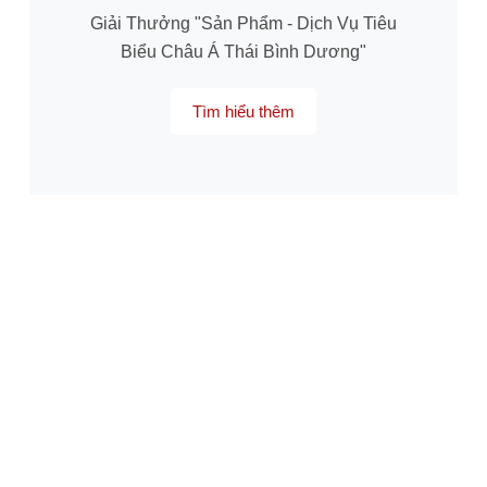
Giải Thưởng "Sản Phẩm - Dịch Vụ Tiêu
Biểu Châu Á Thái Bình Dương"
Tìm hiểu thêm