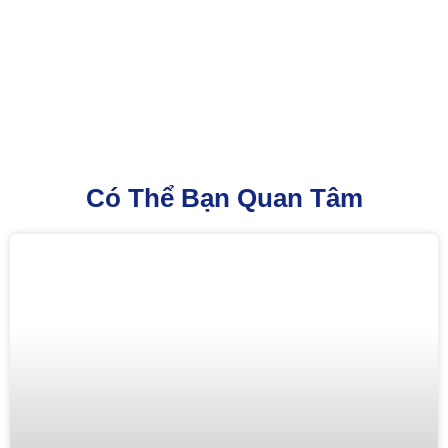
Có Thể Bạn Quan Tâm