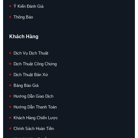
Ý Kiến Đánh Giá
Thông Báo
Khách Hàng
Dịch Vụ Dịch Thuật
Dịch Thuật Công Chứng
Dịch Thuật Bản Xứ
Bảng Báo Giá
Hướng Dẫn Giao Dịch
Hướng Dẫn Thanh Toán
Khách Hàng Chiến Lược
Chính Sách Hoàn Tiền