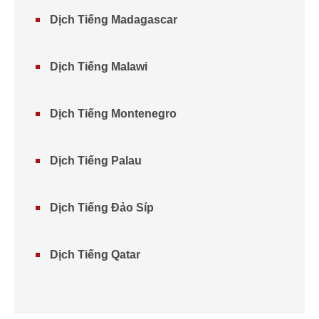
Dịch Tiếng Madagascar
Dịch Tiếng Malawi
Dịch Tiếng Montenegro
Dịch Tiếng Palau
Dịch Tiếng Đảo Síp
Dịch Tiếng Qatar