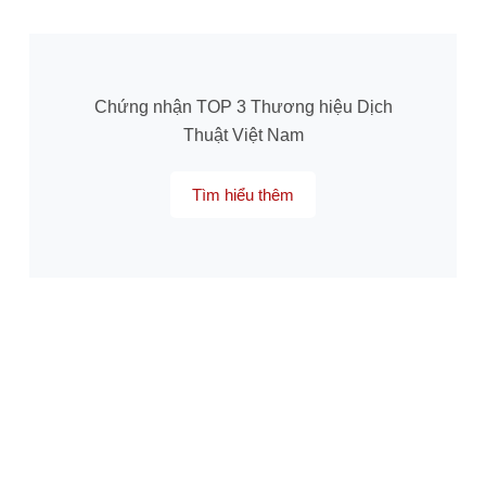
Chứng nhận TOP 3 Thương hiệu Dịch
Thuật Việt Nam
Tìm hiểu thêm