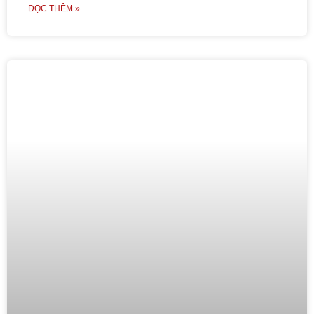
ĐỌC THÊM »