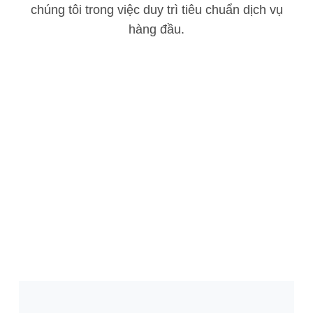
chúng tôi trong việc duy trì tiêu chuẩn dịch vụ
hàng đầu.