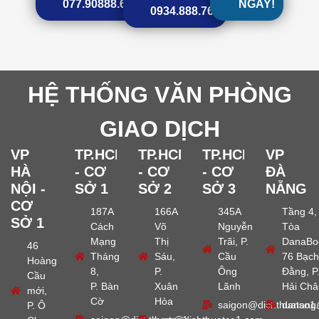
077.90888.68
NGAY!
0934.888.768
HỆ THỐNG VĂN PHÒNG
GIAO DỊCH
VP
TP.HCM
TP.HCM
TP.HCM
VP
HÀ
- CƠ
- CƠ
- CƠ
ĐÀ
NỘI -
SỞ 1
SỞ 2
SỞ 3
NẴNG
CƠ
187A
166A
345A
Tầng 4,
SỞ 1
Cách
Võ
Nguyễn
Tòa
Mạng
Thị
Trãi, P.
DanaBo
46
Tháng
Sáu,
Cầu
76 Bạch
Hoàng
8,
P.
Ông
Đằng, P
Cầu
P. Bàn
Xuân
Lãnh
Hải Châ
mới,
Cờ
Hòa
saigon@dichthuatso1
danang
P. Ô