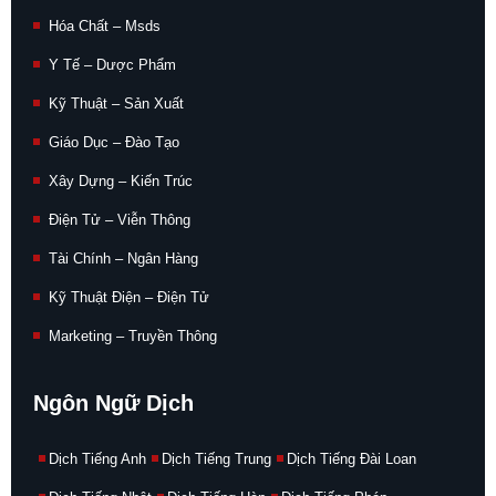
Hóa Chất – Msds
Y Tế – Dược Phẩm
Kỹ Thuật – Sản Xuất
Giáo Dục – Đào Tạo
Xây Dựng – Kiến Trúc
Điện Tử – Viễn Thông
Tài Chính – Ngân Hàng
Kỹ Thuật Điện – Điện Tử
Marketing – Truyền Thông
Ngôn Ngữ Dịch
Dịch Tiếng Anh
Dịch Tiếng Trung
Dịch Tiếng Đài Loan