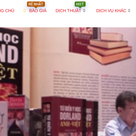
RẺ NHẤT
HOT
NG CHỦ
BÁO GIÁ
DỊCH THUẬT
DỊCH VỤ KHÁC