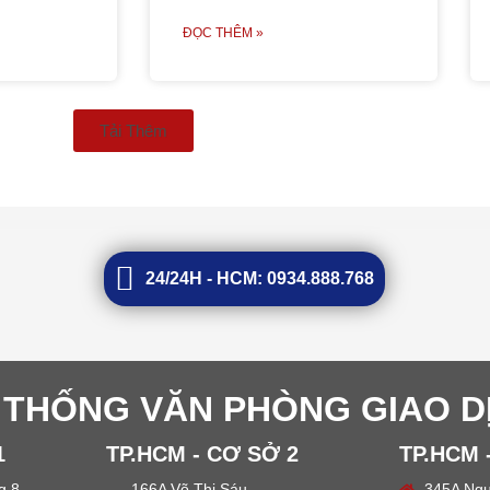
ĐỌC THÊM »
Tải Thêm
24/24H - HCM: 0934.888.768
 THỐNG VĂN PHÒNG GIAO D
1
TP.HCM - CƠ SỞ 2
TP.HCM 
 8,
166A Võ Thị Sáu,
345A Ngu