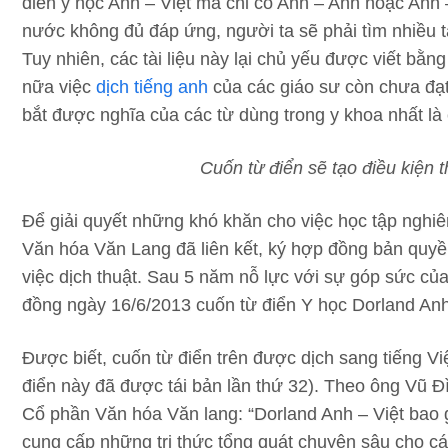
điển y học Anh – Việt mà chỉ có Anh – Anh hoặc Anh – 
nước không đủ đáp ứng, người ta sẽ phải tìm nhiều tà
Tuy nhiên, các tài liệu này lại chủ yếu được viết bằ
nữa việc
dịch tiếng anh
của các giáo sư còn chưa đạt
bắt được nghĩa của các từ dùng trong y khoa nhất là 
Cuốn từ điển sẽ tạo điều kiện 
Để giải quyết những khó khăn cho việc học tập nghi
Văn hóa Văn Lang đã liên kết, ký hợp đồng bản quyền
việc
dịch thuật
. Sau 5 năm nỗ lực với sự góp sức của 
đồng ngày 16/6/2013 cuốn từ điển Y học Dorland Anh 
Được biết, cuốn từ điển trên được dịch sang tiếng Việ
điển này đã được tái bản lần thứ 32). Theo ông Vũ Đ
Cổ phần Văn hóa Văn lang: “Dorland Anh – Việt bao g
cung cấp những tri thức tổng quát chuyên sâu cho các