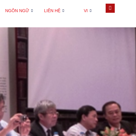
NGÔN NGỮ
LIÊN HỆ
VI