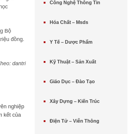
Công Nghệ Thông Tin
 học
Hóa Chất – Msds
ng Bộ
riệu đồng.
Y Tế – Dược Phẩm
Kỹ Thuật – Sản Xuất
heo: dantri
Giáo Dục – Đào Tạo
Xây Dựng – Kiến Trúc
yên nghiệp
m kết của
Điện Tử – Viễn Thông