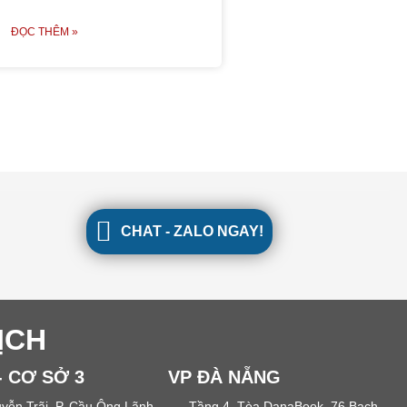
ĐỌC THÊM »
CHAT - ZALO NGAY!
ỊCH
- CƠ SỞ 3
VP ĐÀ NẴNG
yễn Trãi, P. Cầu Ông Lãnh
Tầng 4, Tòa DanaBook, 76 Bạch