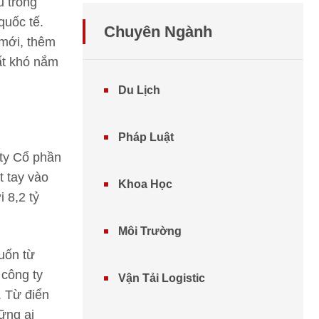
u trong
quốc tế.
Chuyên Ngành
 mới, thêm
ất khó nắm
Du Lịch
Pháp Luật
 ty Cổ phần
t tay vào
Khoa Học
 8,2 tỷ
Môi Trường
cuốn từ
 công ty
Vận Tải Logistic
. Từ điển
ững ai