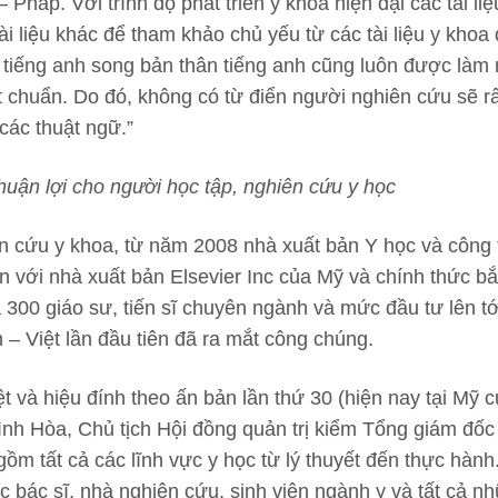
Pháp. Với trình độ phát triển y khoa hiện đại các tài liệ
i liệu khác để tham khảo chủ yếu từ các tài liệu y khoa 
ng tiếng anh song bản thân tiếng anh cũng luôn được làm
 chuẩn. Do đó, không có từ điển người nghiên cứu sẽ r
các thuật ngữ.”
thuận lợi cho người học tập, nghiên cứu y học
ên cứu y khoa, từ năm 2008 nhà xuất bản Y học và công
 với nhà xuất bản Elsevier Inc của Mỹ và chính thức bắ
300 giáo sư, tiến sĩ chuyên ngành và mức đầu tư lên tới
– Việt lần đầu tiên đã ra mắt công chúng.
t và hiệu đính theo ấn bản lần thứ 30 (hiện nay tại Mỹ 
ình Hòa, Chủ tịch Hội đồng quản trị kiểm Tổng giám đốc
ồm tất cả các lĩnh vực y học từ lý thuyết đến thực hành
 bác sĩ, nhà nghiên cứu, sinh viên ngành y và tất cả nh