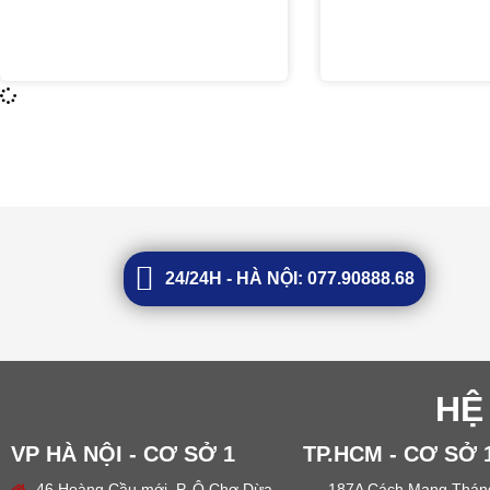
24/24H - HÀ NỘI: 077.90888.68
HỆ
VP HÀ NỘI - CƠ SỞ 1
TP.HCM - CƠ SỞ 
46 Hoàng Cầu mới, P. Ô Chợ Dừa
187A Cách Mạng Tháng