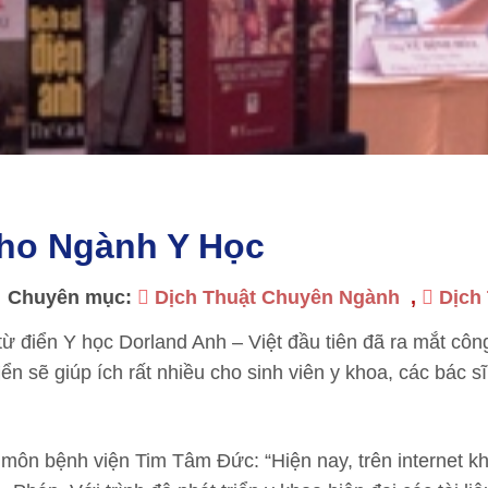
Cho Ngành Y Học
Chuyên mục:
Dịch Thuật Chuyên Ngành
,
Dịch
từ điển Y học Dorland Anh – Việt đầu tiên đã ra mắt côn
n sẽ giúp ích rất nhiều cho sinh viên y khoa, các bác s
n bệnh viện Tim Tâm Đức: “Hiện nay, trên internet kh