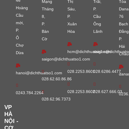
46
Mạng
Thị
Trãi,
Tòa
Hoàng
Tháng
Sáu,
P.
Dana
Cầu
8,
P.
Cầu
76
mới,
P.
Xuân
Ông
Bạch
P.
Bàn
Hòa
Lãnh
Đằng
Ô
Cờ
P.
Chợ
Hải
hcm@dichthuatso1.com
saigon@dichthuats
Dừa
Châu
saigon@dichthuatso1.com
028.2253.8601
028.6286.4477
hanoi@dichthuatso1.com
dana
028.62.60.86.86
028.2253.8602
028.627.666.03
0243.784.2264
0236
028.62.96.7373
VP
HÀ
NỘI -
CƠ