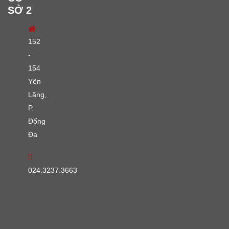
SỞ 2
152
-
154
Yên
Lãng,
P.
Đống
Đa
024.3237.3663