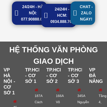
24/24H - HÀ
CHAT -
24/24H -
NỘI:
ZALO
HCM:
077.90888.68
NGAY!
0934.888.768
HỆ THỐNG VĂN PHÒNG
GIAO DỊCH
VP
TP.HCM
TP.HCM
TP.HCM
VP
HÀ
- CƠ
- CƠ
- CƠ
ĐÀ
NỘI -
SỞ 1
SỞ 2
SỞ 3
NẴNG
CƠ
SỞ 1
187A
166A
345A
Tầng
Cách
Võ
Nguyễn
4,