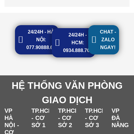
24/24H - HÀ
CHAT -
24/24H -
NỘI:
ZALO
HCM:
077.90888.68
NGAY!
0934.888.768
HỆ THỐNG VĂN PHÒNG
GIAO DỊCH
VP
TP.HCM
TP.HCM
TP.HCM
VP
HÀ
- CƠ
- CƠ
- CƠ
ĐÀ
NỘI -
SỞ 1
SỞ 2
SỞ 3
NẴNG
CƠ