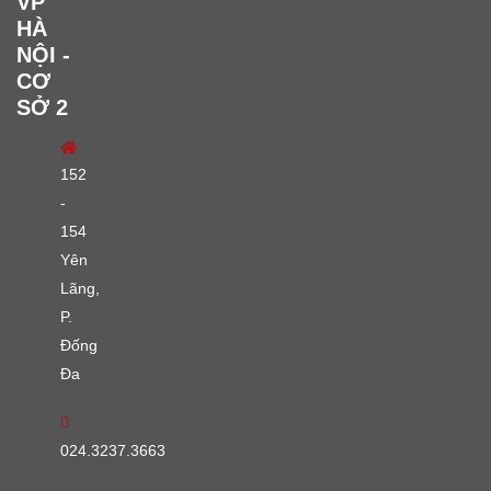
VP
HÀ
NỘI -
CƠ
SỞ 2
152
-
154
Yên
Lãng,
P.
Đống
Đa
024.3237.3663