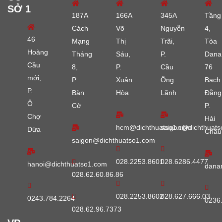
SỞ 1
187A
166A
345A
Tầng
Cách
Võ
Nguyễn
4,
46
Mạng
Thị
Trãi,
Tòa
Hoàng
Tháng
Sáu,
P.
Dana
Cầu
8,
P.
Cầu
76
mới,
P.
Xuân
Ông
Bạch
P.
Bàn
Hòa
Lãnh
Đằng
Ô
Cờ
P.
Chợ
Hải
hcm@dichthuatso1.com
saigon@dichthuats
Dừa
Châu
saigon@dichthuatso1.com
028.2253.8601
028.6286.4477
hanoi@dichthuatso1.com
dana
028.62.60.86.86
028.2253.8602
028.627.666.03
0243.784.2264
0236
028.62.96.7373