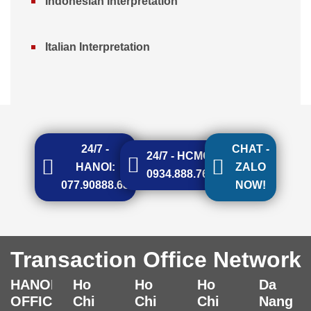
Indonesian Interpretation
Italian Interpretation
24/7 -
CHAT -
24/7 - HCMC:
HANOI:
ZALO
0934.888.768
077.90888.68
NOW!
Transaction Office Network
HANOI
Ho
Ho
Ho
Da
OFFICE
Chi
Chi
Chi
Nang