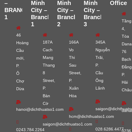
–
Minh
Minh
Minh
Office
BRANCH
City –
City –
City –
1
Branch
Branch
Branch
Tầng
1
2
3
4,
46
Tòa
187A
166A
345A
Hoàng
Dana
Cach
Vo
Nguyễn
Cầu
76
Mang
Thi
Trãi,
mới,
Bạch
Thang
Sau
P.
P.
Đằng
8
Street,
Cầu
Ô
P.
Street,
P.
Ông
Chợ
Hải
P.
Xuân
Lãnh
Dừa
Châu
Bàn
Hòa
Cờ
saigon@dichthuats
hanoi@dichthuatso1.com
dana
hcm@dichthuatso1.com
saigon@dichthuatso1.com
028.6286.4477
0243.784.2264
0236