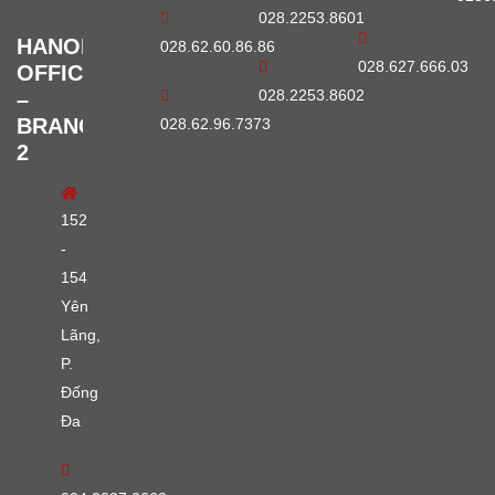
028.2253.8601
HANOI
028.62.60.86.86
028.627.666.03
OFFICE
028.2253.8602
–
BRANCH
028.62.96.7373
2
152
-
154
Yên
Lãng,
P.
Đống
Đa