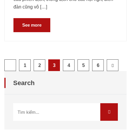
đàn cũng vô […]
See more
1
2
3
4
5
6
Search